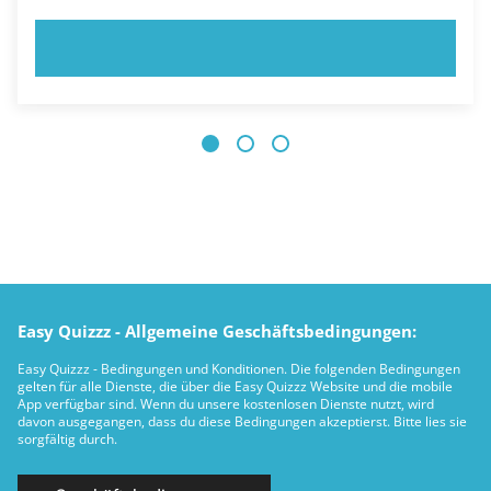
JETZT AUSPROBIEREN!
Easy Quizzz - Allgemeine Geschäftsbedingungen:
Easy Quizzz - Bedingungen und Konditionen. Die folgenden Bedingungen
gelten für alle Dienste, die über die Easy Quizzz Website und die mobile
App verfügbar sind. Wenn du unsere kostenlosen Dienste nutzt, wird
davon ausgegangen, dass du diese Bedingungen akzeptierst. Bitte lies sie
sorgfältig durch.