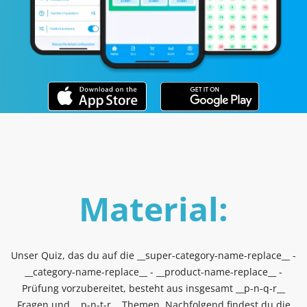
Material:
Unser Quiz, das du auf die __super-category-name-replace__ -
__category-name-replace__ - __product-name-replace__ -
Prüfung vorzubereitet, besteht aus insgesamt __p-n-q-r__
Fragen und __p-n-t-r__ Themen. Nachfolgend findest du die