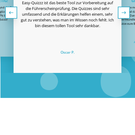
TIG!
G
Easy-Quizzz ist das beste Tool zur Vorbereitung auf
 und der Preis sehr
Ich habe gerade m
die Führerscheinprüfung. Die Quizzes sind sehr
glücklich, dass ich
bestanden und das
umfassend und die Erklärungen helfen einem, sehr
87% bestanden habe!
Vielen Dan
gut zu verstehen, was man im Wissen noch fehlt. Ich
uizzz!
benutzerfreundlic
schätze eure 
bin diesem tollen Tool sehr dankbar.
Oscar P.