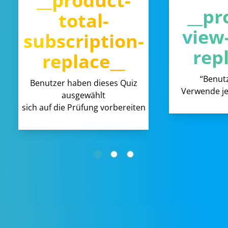
__product-
__pr
total-
view
subscription-
rep
replace__
“Benut
Benutzer haben dieses Quiz
Verwende je
ausgewählt
sich auf die Prüfung vorbereiten