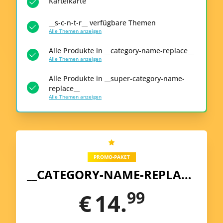
Karteikarte
__s-c-n-t-r__ verfügbare Themen
Alle Themen anzeigen
Alle Produkte in __category-name-replace__
Alle Themen anzeigen
Alle Produkte in __super-category-name-
replace__
Alle Themen anzeigen
PROMO-PAKET
__CATEGORY-NAME-REPLACE__
99
€
14.