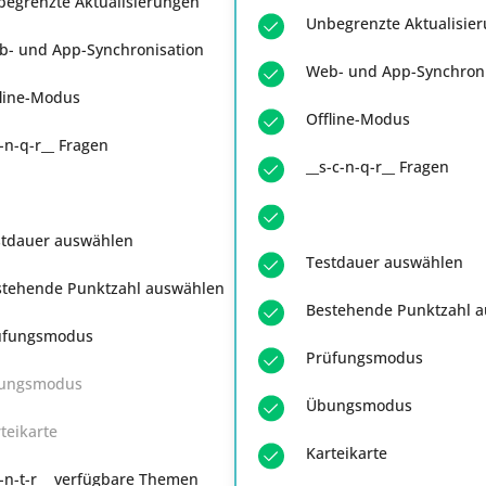
begrenzte Aktualisierungen
Unbegrenzte Aktualisie
b- und App-Synchronisation
Web- und App-Synchroni
fline-Modus
Offline-Modus
-n-q-r__ Fragen
__s-c-n-q-r__ Fragen
stdauer auswählen
Testdauer auswählen
stehende Punktzahl auswählen
Bestehende Punktzahl 
üfungsmodus
Prüfungsmodus
ungsmodus
Übungsmodus
teikarte
Karteikarte
-n-t-r__ verfügbare Themen