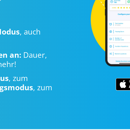
Modus
, auch
en an:
Dauer,
mehr!
us
, zum
gsmodus
, zum