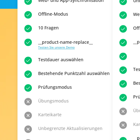
Web- und App-Synchronisation
Un
Offline-Modus
We
10 Fragen
Of
__p
__product-name-replace__
Testen Sie unsere Demo
Testdauer auswählen
Te
Bestehende Punktzahl auswählen
Be
Prüfungsmodus
Pr
Übungsmodus
Üb
Karteikarte
Kar
Unbegrenzte Aktualisierungen
__p