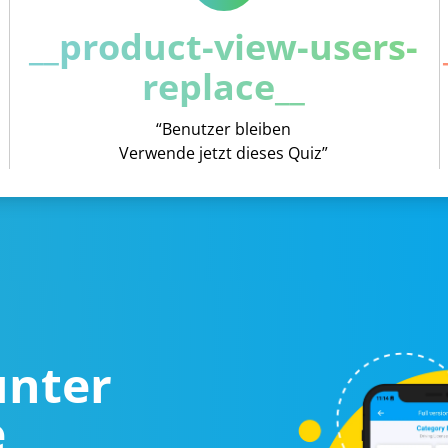
__product-view-users-
replace__
“Benutzer bleiben
Verwende jetzt dieses Quiz”
unter
e