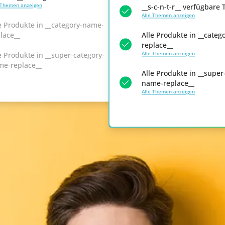
 Themen anzeigen
__s-c-n-t-r__ verfügbar
Alle Themen anzeigen
e Produkte in __category-name-
lace__
Alle Produkte in __cate
replace__
Alle Themen anzeigen
e Produkte in __super-category-
me-replace__
Alle Produkte in __super
name-replace__
Alle Themen anzeigen