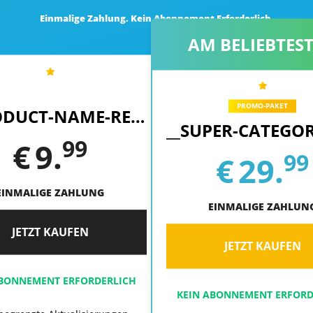
Einmalige Zahlung. Kein Abonnement Erforderlich.
AM BELIEBTES
PROMO-PAKET
__PRODUCT-NAME-REPLACE__
99
€
9.
99
€
29.
EINMALIGE ZAHLUNG
EINMALIGE ZAHLUN
JETZT KAUFEN
JETZT KAUFEN
ABONNEMENT ERFORDERLICH
KEIN ABONNEMENT ERFORD