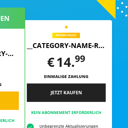
TEN
PROMO-PAKET
__CATEGORY-NAME-REPLACE__
__SUPER-CATEGORY-NAME-REPLACE__
99
€
14.
EINMALIGE ZAHLUNG
G
JETZT KAUFEN
KEIN ABONNEMENT ERFORDERLICH
ERLICH
Unbegrenzte Aktualisierungen