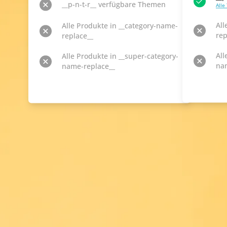
__p-n-t-r__ verfügbare Themen
Alle
All
Alle Produkte in __category-name-
rep
replace__
All
Alle Produkte in __super-category-
na
name-replace__