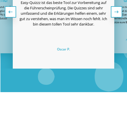
TIG!
G
Easy-Quizzz ist das beste Tool zur Vorbereitung auf
 und der Preis sehr
Ich habe gerade m
die Führerscheinprüfung. Die Quizzes sind sehr
glücklich, dass ich
bestanden und das
umfassend und die Erklärungen helfen einem, sehr
87% bestanden habe!
Vielen Dan
gut zu verstehen, was man im Wissen noch fehlt. Ich
uizzz!
benutzerfreundlic
schätze eure 
bin diesem tollen Tool sehr dankbar.
Oscar P.