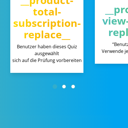
__product-
__pr
total-
view
subscription-
rep
replace__
“Benut
Benutzer haben dieses Quiz
Verwende je
ausgewählt
sich auf die Prüfung vorbereiten