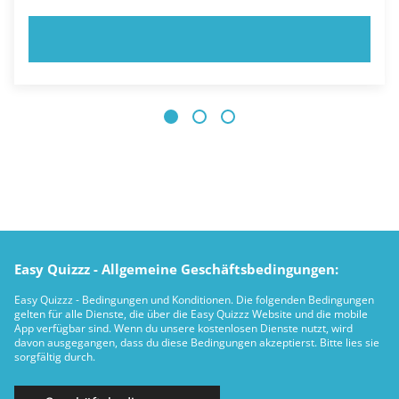
JETZT AUSPROBIEREN!
Easy Quizzz - Allgemeine Geschäftsbedingungen:
Easy Quizzz - Bedingungen und Konditionen. Die folgenden Bedingungen
gelten für alle Dienste, die über die Easy Quizzz Website und die mobile
App verfügbar sind. Wenn du unsere kostenlosen Dienste nutzt, wird
davon ausgegangen, dass du diese Bedingungen akzeptierst. Bitte lies sie
sorgfältig durch.