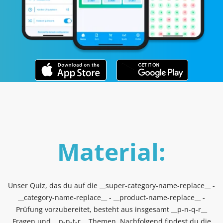
Material:
Unser Quiz, das du auf die __super-category-name-replace__ -
__category-name-replace__ - __product-name-replace__ -
Prüfung vorzubereitet, besteht aus insgesamt __p-n-q-r__
Fragen und __p-n-t-r__ Themen. Nachfolgend findest du die