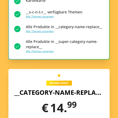
Karteikarte
__s-c-n-t-r__ verfügbare Themen
Alle Themen anzeigen
Alle Produkte in __category-name-replace__
Alle Themen anzeigen
Alle Produkte in __super-category-name-
replace__
Alle Themen anzeigen
PROMO-PAKET
__CATEGORY-NAME-REPLACE__
99
€
14.