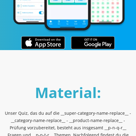
Material:
Unser Quiz, das du auf die __super-category-name-replace__ -
__category-name-replace__ - __product-name-replace__ -
Prüfung vorzubereitet, besteht aus insgesamt __p-n-q-r__
Fragen und __p-n-t-r__ Themen. Nachfolgend findest du die