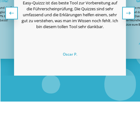
TIG!
G
Easy-Quizzz ist das beste Tool zur Vorbereitung auf
 und der Preis sehr
Ich habe gerade m
die Führerscheinprüfung. Die Quizzes sind sehr
glücklich, dass ich
bestanden und das
umfassend und die Erklärungen helfen einem, sehr
87% bestanden habe!
Vielen Dan
gut zu verstehen, was man im Wissen noch fehlt. Ich
uizzz!
benutzerfreundlic
schätze eure 
bin diesem tollen Tool sehr dankbar.
Oscar P.