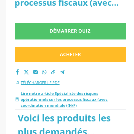
processus fiscaux (avec
processus fiscaux
coordination mondiale)
(avec coordination
(H/F) - PDF
DÉMARRER QUIZ
mondiale) (H/F).
ACHETER
TÉLÉCHARGER LE PDF
Lire notre article Spécialiste des risques
opérationnels sur les processus fiscaux (avec
coordination mondiale) (H/F)
Voici les produits les
plus demandés...