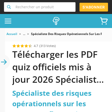
Rechercher un produit
S'ABONNER
Accueil
...
Spécialiste Des Risques Opérationnels Sur Les Proces
4.7
(313 Votes)
Télécharger les PDF
quiz officiels mis à
jour 2026 Spécialiste
des risques
Spécialiste des risques
opérationnels sur les
opérationnels sur les