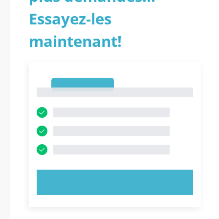
Essayez-les
maintenant!
1
1
ESSAYEZ MAINTENANT !