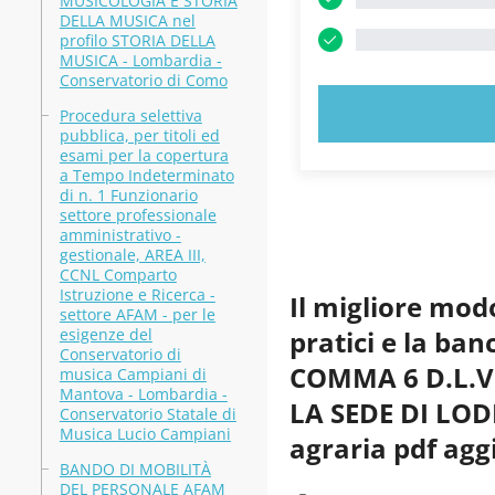
MUSICOLOGIA E STORIA
DELLA MUSICA nel
profilo STORIA DELLA
MUSICA - Lombardia -
Conservatorio di Como
PROVA
Procedura selettiva
pubblica, per titoli ed
esami per la copertura
a Tempo Indeterminato
di n. 1 Funzionario
settore professionale
amministrativo -
gestionale, AREA III,
CCNL Comparto
Istruzione e Ricerca -
Il migliore mod
settore AFAM - per le
esigenze del
pratici e la b
Conservatorio di
COMMA 6 D.L.V
musica Campiani di
Mantova - Lombardia -
LA SEDE DI LODI 
Conservatorio Statale di
Musica Lucio Campiani
agraria pdf agg
BANDO DI MOBILITÀ
DEL PERSONALE AFAM