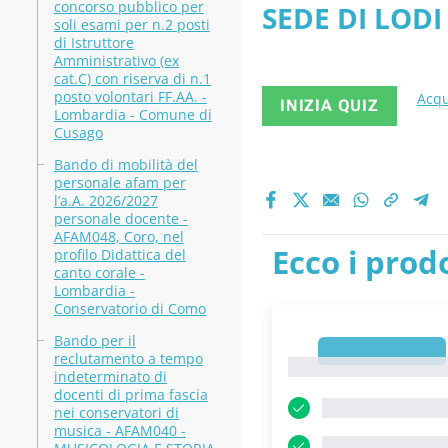
concorso pubblico per
SEDE DI LODI -
aggiornati
soli esami per n.2 posti
di Istruttore
dell’economia
Amministrativo (ex
cat.C) con riserva di n.1
posto volontari FF.AA. -
Acqu
INIZIA QUIZ
Lombardia - Comune di
Cusago
Bando di mobilità del
personale afam per
l’a.A. 2026/2027
personale docente -
AFAM048, Coro, nel
Ecco i prodo
profilo Didattica del
canto corale -
Lombardia -
Conservatorio di Como
Bando per il
1
reclutamento a tempo
1
indeterminato di
docenti di prima fascia
nei conservatori di
musica - AFAM040 -