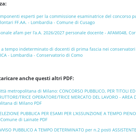
za:
mponenti esperti per la commissione esaminatrice del concorso pubb
volontari FF.AA. - Lombardia - Comune di Cusago
onale afam per l’a.A. 2026/2027 personale docente - AFAM048, Coro,
o a tempo indeterminato di docenti di prima fascia nei conservat
ICA - Lombardia - Conservatorio di Como
caricare anche questi altri PDF:
Città metropolitana di Milano: CONCORSO PUBBLICO, PER TITOLI 
TRUTTORE/TRICE OPERATORE/TRICE MERCATO DEL LAVORO - AREA D
olitana di Milano PDF
SELEZIONE PUBBLICA PER ESAMI PER L’ASSUNZIONE A TEMPO PIENO 
 Comune di Lainate PDF
VVISO PUBBLICO A TEMPO DETERMINATO per n.2 posti ASSISTENTE A