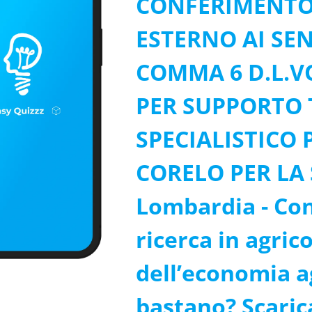
CONFERIMENTO
ESTERNO AI SEN
COMMA 6 D.L.VO
PER SUPPORTO 
SPECIALISTICO
CORELO PER LA 
Lombardia - Cons
ricerca in agrico
dell’economia a
bastano? Scarica