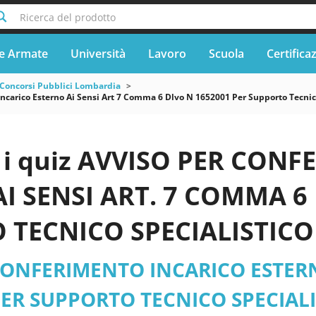
Ricerca del prodotto
e Armate
Università
Lavoro
Scuola
Certifica
Concorsi Pubblici Lombardia
ncarico Esterno Ai Sensi Art 7 Comma 6 Dlvo N 1652001 Per Supporto Tecnico 
i quiz AVVISO PER CON
I SENSI ART. 7 COMMA 6 
 TECNICO SPECIALISTICO
DI - Lombardia - Consiglio
CONFERIMENTO INCARICO ESTERNO
a e l’analisi dell’economi
 PER SUPPORTO TECNICO SPECIAL