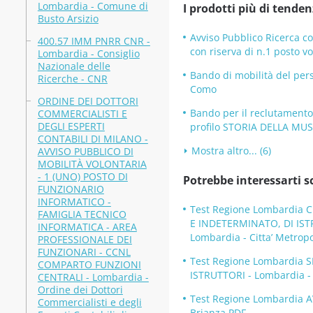
Lombardia - Comune di
I prodotti più di tenden
Busto Arsizio
Avviso Pubblico Ricerca co
400.57 IMM PNRR CNR -
con riserva di n.1 posto 
Lombardia - Consiglio
Nazionale delle
Bando di mobilità del pers
Ricerche - CNR
Como
ORDINE DEI DOTTORI
Bando per il reclutament
COMMERCIALISTI E
DEGLI ESPERTI
profilo STORIA DELLA MUS
CONTABILI DI MILANO -
Mostra altro... (6)
AVVISO PUBBLICO DI
MOBILITÀ VOLONTARIA
- 1 (UNO) POSTO DI
Potrebbe interessarti s
FUNZIONARIO
INFORMATICO -
Test Regione Lombardia 
FAMIGLIA TECNICO
E INDETERMINATO, DI IS
INFORMATICA - AREA
Lombardia - Citta’ Metrop
PROFESSIONALE DEI
FUNZIONARI - CCNL
Test Regione Lombardia 
COMPARTO FUNZIONI
ISTRUTTORI - Lombardia -
CENTRALI - Lombardia -
Ordine dei Dottori
Test Regione Lombardia A
Commercialisti e degli
Brianza PDF