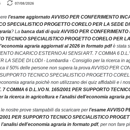
6
07/08/2026
nere
l’esame aggiornato AVVISO PER CONFERIMENTO INCA
SPECIALISTICO PROGETTO CORELO PER LA SEDE DI LODI - L
graria
? La
banca dati di quiz AVVISO PER CONFERIMENTO
 TECNICO SPECIALISTICO PROGETTO CORELO PER LA SEDE D
ell’economia agraria aggiornati al 2026 in formato pdf
è stata s
NTO INCARICO ESTERNO AI SENSI ART. 7 COMMA 6 D.L.
DE DI LODI - Lombardia - Consiglio per la ricerca in agricolt
circa il 50% delle persone non supera la prova AVVISO 
 SUPPORTO TECNICO SPECIALISTICO PROGETTO CORELO PER L
l’economia agraria poichè non utilizzano dei quiz affidabili e i nos
. 7 COMMA 6 D.L.VO N. 165/2001 PER SUPPORTO TECNI
 la ricerca in agricoltura e l’analisi dell’economia agraria p
n le nostre prove stampabili da scaricare per
l’esame AVVISO 
5/2001 PER SUPPORTO TECNICO SPECIALISTICO PROGETTO 
e l’analisi dell’economia agraria in formato pdf
, per non fare p