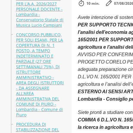
PER L’A.A. 2026/2027
10 min.
07/08/202
PERSONALE DOCENTE -
Lombardia -
Avete intenzione di soste
Conservatorio Statale di
Musica Lucio Campiani
PER SUPPORTO TECNICO 
l’analisi dell’economia a
CONCORSO PUBBLICO,
PER SOLI ESAMI, PER LA
165/2001 PER SUPPORTO
COPERTURA DI N. 1
agricoltura e l’analisi d
POSTO, A TEMPO
AVVISO PER CONFERIME
INDETERMINATO E
PARZIALE (27 ORE
PROGETTO CORELO PER LA SE
SETTIMANALI 75%), DI
adeguata preparazione 
ISTRUTTORE
D.L.VO N. 165/2001 PER
AMMINISTRATIVO -
AREA DEGLI ISTRUTTORI
agricoltura e l’analisi del
- DA ASSEGNARE
ESTERNO AI SENSI ART
ALL’AREA
AMMINISTRATIVA DEL
Lombardia - Consiglio per
COMUNE DI PIURO -
Lombardia - Comune di
Siete pronti a studiare co
Piuro
COMMA 6 D.L.VO N. 16
PROCEDURA DI
la ricerca in agricoltura 
STABILIZZAZIONE DEL