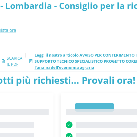
 Lombardia - Consiglio per la ric
 agraria - PDF
ista ora
|
Leggi il nostro articolo AVVISO PER CONFERIMENTO 
SCARICA
SUPPORTO TECNICO SPECIALISTICO PROGETTO CORELO PE
IL PDF
l’analisi dell’economia agraria
tti più richiesti... Provali ora!
1
1