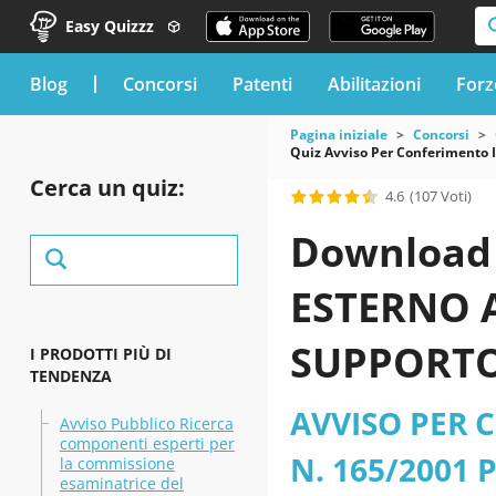
Easy Quizzz
blog
Concorsi
Patenti
Abilitazioni
Forz
Pagina iniziale
Concorsi
Quiz Avviso Per Conferimento I
Cerca un quiz:
4.6
(107 Voti)
Download 
ESTERNO A
SUPPORTO
I PRODOTTI PIÙ DI
TENDENZA
SEDE DI LO
AVVISO PER 
Avviso Pubblico Ricerca
componenti esperti per
agricoltur
N. 165/2001
la commissione
esaminatrice del