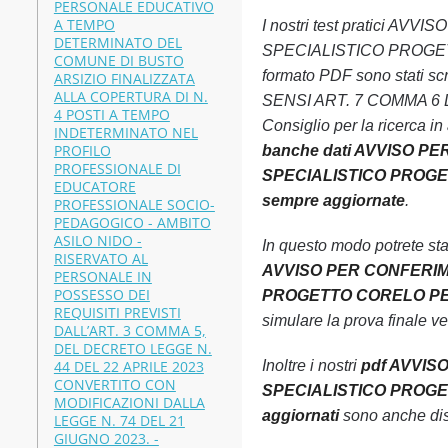
PERSONALE EDUCATIVO
A TEMPO
I nostri test pratici
DETERMINATO DEL
SPECIALISTICO PROGETTO C
COMUNE DI BUSTO
formato PDF sono stati 
ARSIZIO FINALIZZATA
ALLA COPERTURA DI N.
SENSI ART. 7 COMMA 6 
4 POSTI A TEMPO
Consiglio per la ricerca i
INDETERMINATO NEL
PROFILO
banche dati AVVISO P
PROFESSIONALE DI
SPECIALISTICO PROGETTO 
EDUCATORE
sempre aggiornate
.
PROFESSIONALE SOCIO-
PEDAGOGICO - AMBITO
ASILO NIDO -
In questo modo potrete st
RISERVATO AL
AVVISO PER CONFERIME
PERSONALE IN
POSSESSO DEI
PROGETTO CORELO PER LA 
REQUISITI PREVISTI
simulare la prova finale v
DALL’ART. 3 COMMA 5,
DEL DECRETO LEGGE N.
44 DEL 22 APRILE 2023
Inoltre i nostri
pdf AVVIS
CONVERTITO CON
SPECIALISTICO PROGETTO 
MODIFICAZIONI DALLA
aggiornati
sono anche disp
LEGGE N. 74 DEL 21
GIUGNO 2023. -