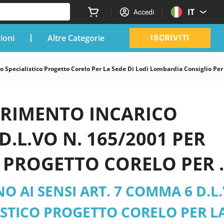
IT
Accedi
zioni
Altre Categorie
ISCRIVITI
Specialistico Progetto Corelo Per La Sede Di Lodi Lombardia Consiglio Per L
FERIMENTO INCARICO
D.L.VO N. 165/2001 PER
 PROGETTO CORELO PER 
 per la ricerca in
 AI SENSI ART. 7 COMMA 6 D.L
a agraria pdf versione 202
ISTICO PROGETTO CORELO PER L