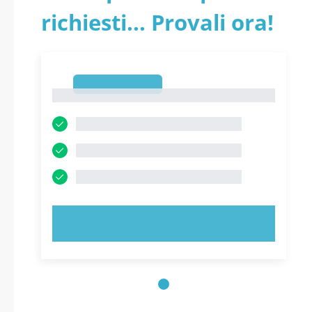
2026 aggiornati
richiesti... Provali ora!
1
1
PROVA ORA!