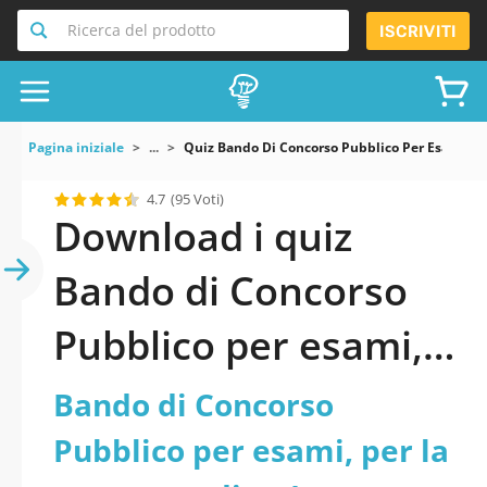
Ricerca del prodotto
ISCRIVITI
Pagina iniziale
...
Quiz Bando Di Concorso Pubblico Per Esami Per
4.7
(95 Voti)
Download i quiz
Bando di Concorso
Pubblico per esami,
per la copertura di n.
Bando di Concorso
1 posto a tempo
Pubblico per esami, per la