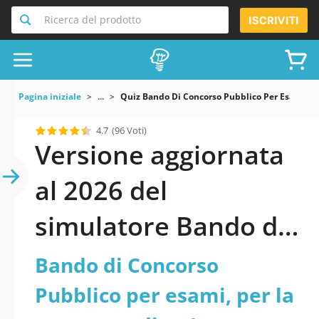
Ricerca del prodotto
ISCRIVITI
Pagina iniziale
...
Quiz Bando Di Concorso Pubblico Per Esami Per
4.7
(96 Voti)
Versione aggiornata
al 2026 del
simulatore Bando di
Concorso Pubblico
Bando di Concorso
per esami, per la
Pubblico per esami, per la