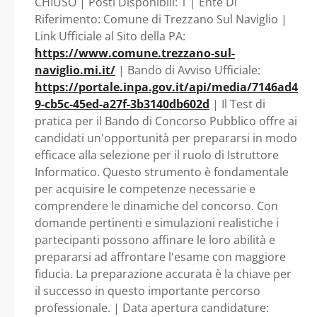
CHIUSO | Posti Disponibili: 1 | Ente Di
Naviglio
Riferimento: Comune di Trezzano Sul Naviglio |
Link Ufficiale al Sito della PA:
https://www.comune.trezzano-sul-
naviglio.mi.it/
| Bando di Avviso Ufficiale:
https://portale.inpa.gov.it/api/media/7146ad4
9-cb5c-45ed-a27f-3b3140db602d
| Il Test di
pratica per il Bando di Concorso Pubblico offre ai
candidati un'opportunità per prepararsi in modo
efficace alla selezione per il ruolo di Istruttore
Informatico. Questo strumento è fondamentale
per acquisire le competenze necessarie e
comprendere le dinamiche del concorso. Con
domande pertinenti e simulazioni realistiche i
partecipanti possono affinare le loro abilità e
prepararsi ad affrontare l'esame con maggiore
fiducia. La preparazione accurata è la chiave per
il successo in questo importante percorso
professionale. | Data apertura candidature: