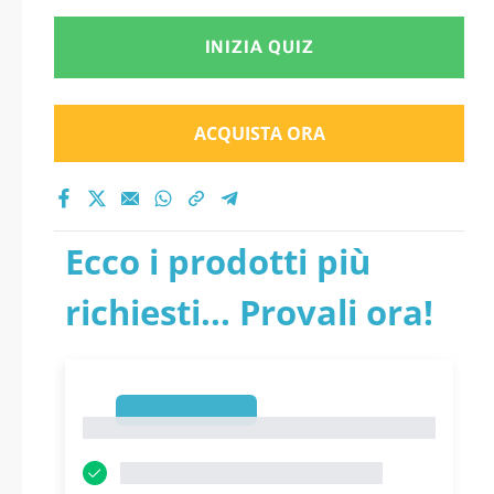
INIZIA QUIZ
ACQUISTA ORA
Ecco i prodotti più
richiesti... Provali ora!
1
1