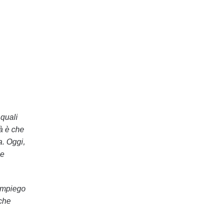
 quali
tà è che
a. Oggi,
 e
impiego
 che