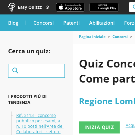
Easy Quizzz
blog
Concorsi
Patenti
Abilitazioni
Forz
Pagina iniziale
Concorsi
Cerca un quiz:
Quiz Conc
Come part
I PRODOTTI PIÙ DI
Regione Lom
TENDENZA
Rif. 3113 - concorso
pubblico per esami, a
Acqu
n. 10 posti nell’Area dei
INIZIA QUIZ
Collaboratori - settore