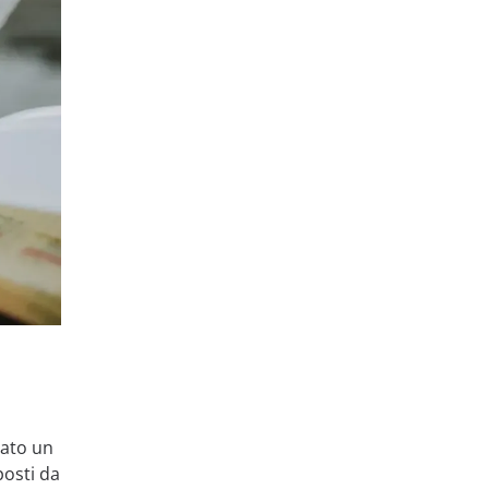
vato un
posti da