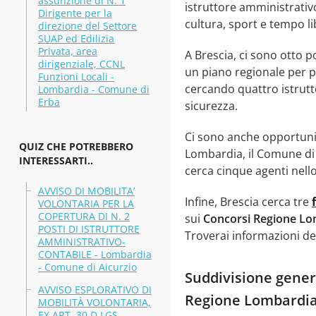
assunzione di N. 1
istruttore amministrativo
Dirigente per la
cultura, sport e tempo li
direzione del Settore
SUAP ed Edilizia
Privata, area
A Brescia, ci sono otto p
dirigenziale, CCNL
un piano regionale per po
Funzioni Locali -
cercando quattro istrutt
Lombardia - Comune di
Erba
sicurezza.
Ci sono anche opportuni
QUIZ CHE POTREBBERO
Lombardia, il Comune di C
INTERESSARTI..
cerca cinque agenti nello
AVVISO DI MOBILITA’
Infine, Brescia cerca tre
VOLONTARIA PER LA
COPERTURA DI N. 2
sui
Concorsi Regione Lo
POSTI DI ISTRUTTORE
Troverai informazioni det
AMMINISTRATIVO-
CONTABILE - Lombardia
- Comune di Aicurzio
Suddivisione genera
AVVISO ESPLORATIVO DI
Regione Lombardi
MOBILITÀ VOLONTARIA,
EX ART. 30 D.LGS.