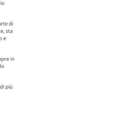
zio
rte di
e, sta
o e
mpre in
lo
di più