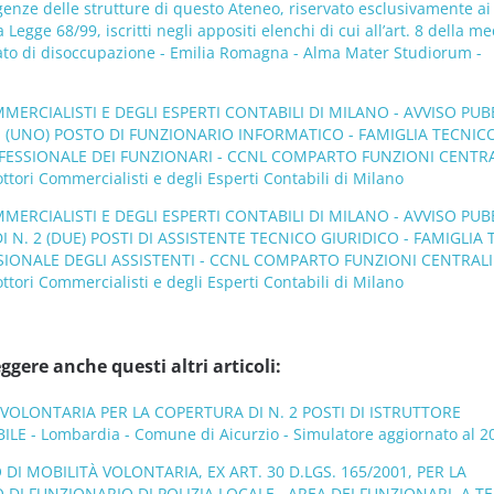
genze delle strutture di questo Ateneo, riservato esclusivamente ai
lla Legge 68/99, iscritti negli appositi elenchi di cui all’art. 8 della 
tato di disoccupazione - Emilia Romagna - Alma Mater Studiorum -
ERCIALISTI E DEGLI ESPERTI CONTABILI DI MILANO - AVVISO PUB
1 (UNO) POSTO DI FUNZIONARIO INFORMATICO - FAMIGLIA TECNIC
FESSIONALE DEI FUNZIONARI - CCNL COMPARTO FUNZIONI CENTRA
tori Commercialisti e degli Esperti Contabili di Milano
ERCIALISTI E DEGLI ESPERTI CONTABILI DI MILANO - AVVISO PUB
I N. 2 (DUE) POSTI DI ASSISTENTE TECNICO GIURIDICO - FAMIGLIA
SIONALE DEGLI ASSISTENTI - CCNL COMPARTO FUNZIONI CENTRALI
tori Commercialisti e degli Esperti Contabili di Milano
ggere anche questi altri articoli:
’ VOLONTARIA PER LA COPERTURA DI N. 2 POSTI DI ISTRUTTORE
 - Lombardia - Comune di Aicurzio - Simulatore aggiornato al 2
DI MOBILITÀ VOLONTARIA, EX ART. 30 D.LGS. 165/2001, PER LA
 DI FUNZIONARIO DI POLIZIA LOCALE , AREA DEI FUNZIONARI, A 