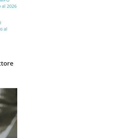
 al 2026
I
I
o al
ttore