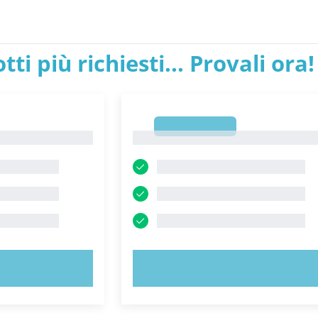
tti più richiesti... Provali ora!
1
1
ORA!
PROVA ORA!