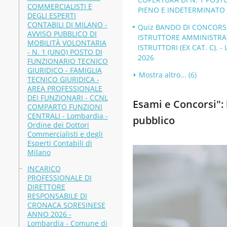
COMMERCIALISTI E
PIENO E INDETERMINATO - 
DEGLI ESPERTI
CONTABILI DI MILANO -
Quiz BANDO DI CONCORSO 
AVVISO PUBBLICO DI
ISTRUTTORE AMMINISTRAT
MOBILITÀ VOLONTARIA
ISTRUTTORI (EX CAT. C). -
- N. 1 (UNO) POSTO DI
2026
FUNZIONARIO TECNICO
GIURIDICO - FAMIGLIA
Mostra altro... (6)
TECNICO GIURIDICA -
AREA PROFESSIONALE
DEI FUNZIONARI - CCNL
Esami e Concorsi": b
COMPARTO FUNZIONI
CENTRALI - Lombardia -
pubblico
Ordine dei Dottori
Commercialisti e degli
Esperti Contabili di
Milano
INCARICO
PROFESSIONALE DI
DIRETTORE
RESPONSABILE DI
CRONACA SORESINESE
ANNO 2026 -
Lombardia - Comune di