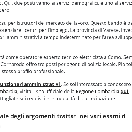
. Qui, due posti vanno ai servizi demografici, e uno al servi
bero.
osti per istruttori del mercato del lavoro. Questo bando è pa
tenziare i centri per l’impiego. La provincia di Varese, invec
ori amministrativi a tempo indeterminato per l’area svilupp
tà come operatore esperto tecnico elettricista a Como. Se
ornaredo offre tre posti per agenti di polizia locale. Pioltel
 stesso profilo professionale.
funzionari amministrativi
. Se sei interessato a conoscere 
mbardia
, visita il sito ufficiale della
Regione Lombardia
qui
.
tagliate sui requisiti e le modalità di partecipazione.
le degli argomenti trattati nei vari esami di
a