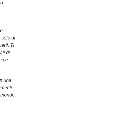
so
ro
 solo di
erti. Ti
li di
i ce
on una
omenti
il mondo