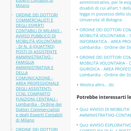
Esperti Contabili di
amministrativo, per le esi
Milano
disabili di cui all’art.1 de
legge in possesso dello s
ORDINE DEI DOTTORI
Universita’ di Bologna
COMMERCIALISTI E
DEGLI ESPERTI
ORDINE DEI DOTTORI COMM
CONTABILI DI MILANO -
MOBILITÀ VOLONTARIA - 
AVVISO PUBBLICO DI
MOBILITÀ VOLONTARIA
INFORMATICA - AREA PRO
- DI N. 4 (QUATTRO)
Lombardia - Ordine dei Dot
POSTI DI ASSISTENTE
AMMINISTRATIVO -
ORDINE DEI DOTTORI COMM
FAMIGLIA
MOBILITÀ VOLONTARIA - D
AMMINISTRATIVA E
GIURIDICA - AREA PROFES
DELLA
Lombardia - Ordine dei Dot
COMUNICAZIONE -
AREA PROFESSIONALE
Mostra altro... (6)
DEGLI ASSISTENTI-
CCNL COMPARTO
Potrebbe interessarti le
FUNZIONI CENTRALI -
Lombardia - Ordine dei
Quiz AVVISO DI MOBILITA
Dottori Commercialisti
e degli Esperti Contabili
AMMINISTRATIVO-CONTABILE
di Milano
Quiz AVVISO ESPLORATIVO 
ORDINE DEI DOTTORI
COPERTURA DI N. 1 POSTO