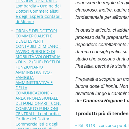
FUNZIONI CENTRALI -
conoscere le regole del gi
Lombardia - Ordine dei
clamoroso. Inoltre, capir
Dottori Commercialisti
e degli Esperti Contabili
fondamentale per affrontar
di Milano
In questo articolo, ci adde
ORDINE DEI DOTTORI
COMMERCIALISTI E
processo dalla preparazion
DEGLI ESPERTI
rispondere correttamente a
CONTABILI DI MILANO -
AVVISO PUBBLICO DI
daremo consigli pratici su 
MOBILITÀ VOLONTARIA
studio che possono darti un
- DI N. 2 (DUE) POSTI DI
l’ha fatta, perché le stori
FUNZIONARIO
AMMINISTRATIVO -
FAMIGLIA
Preparati a scoprire un mo
AMMINISTRATIVA E
buona dose di ironia. Non 
DELLA
COMUNICAZIONE -
divertenti lungo il cammin
AREA PROFESSIONALE
dei
Concorsi Regione L
DEI FUNZIONARI - CCNL
COMPARTO FUNZIONI
I prodotti più di tenden
CENTRALI - Lombardia -
Ordine dei Dottori
Commercialisti e degli
Rif. 3113 - concorso pubbli