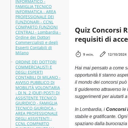
INFORMATICO -
FAMIGLIA TECNICO
INFORMATICA - AREA
PROFESSIONALE DEI
FUNZIONARI - CCNL
COMPARTO FUNZIONI
Quiz Concorsi R
CENTRALI - Lombardia -
requisiti di acc
Ordine dei Dottori
Commercialisti e degli
Esperti Contabili di
Milano
9 min.
12/10/2024
ORDINE DEI DOTTORI
COMMERCIALISTI E
Hai mai pensato a come s
DEGLI ESPERTI
opportunità ti stanno aspe
CONTABILI DI MILANO -
AVVISO PUBBLICO DI
il mondo dei concorsi può 
MOBILITÀ VOLONTARIA
ti guideremo attraverso le 
- DI N. 2 (DUE) POSTI DI
suggerimenti per aiutarti a
ASSISTENTE TECNICO
GIURIDICO - FAMIGLIA
TECNICO GIURIDICA -
In Lombardia, i
Concorsi
AREA PROFESSIONALE
stabile e gratificante. Og
DEGLI ASSISTENTI -
CCNL COMPARTO
spaziano dalla burocrazia 