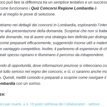
oco può fare la differenza tra un semplice tentativo e un succes
e come funzionano i
Quiz Concorsi Regione Lombardia
è
e al meglio le prove di selezione.
ntriamo nei dettagli dei concorsi in Lombardia, esplorando l’inte
e alla presentazione della domanda. Scoprirai che non si tratta
lle domande, ma di avere una strategia ben definita per distingu
come prepararti efficacemente, suggerendo risorse utili e materia
 vantaggio competitivo. Inoltre, ti parleremo di esperienze di ch
e reali spesso ispirano e illuminano il percorso da intraprendere.
ndo di opportunità, dove informazioni preziose si intrecciano c
è tutto serioso nel regno dei concorsi, e sì, ci saranno anche m
o. Quindi, mettiti comodo e preparati a scoprire come navigare 
ombardia
con un sorriso.
za:
co per esami, a n. 10 posti nell’Area dei Collaboratori - settore