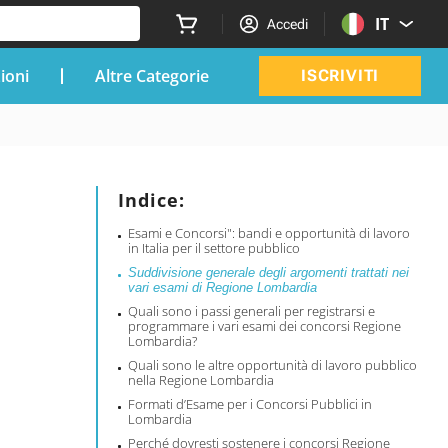
IT
Accedi
zioni
Altre Categorie
ISCRIVITI
Indice:
Esami e Concorsi": bandi e opportunità di lavoro
in Italia per il settore pubblico
Suddivisione generale degli argomenti trattati nei
vari esami di Regione Lombardia
Quali sono i passi generali per registrarsi e
programmare i vari esami dei concorsi Regione
Lombardia?
Quali sono le altre opportunità di lavoro pubblico
nella Regione Lombardia
Formati d’Esame per i Concorsi Pubblici in
Lombardia
Perché dovresti sostenere i concorsi Regione