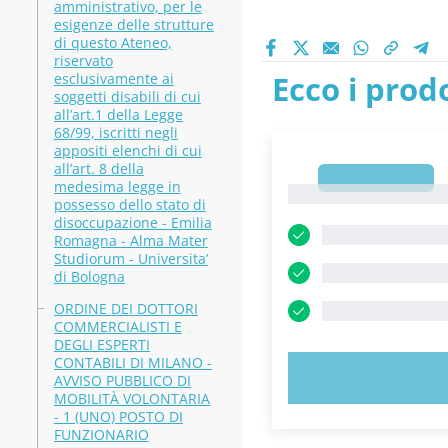
amministrativo, per le
esigenze delle strutture
di questo Ateneo,
riservato
Ecco i prodo
esclusivamente ai
soggetti disabili di cui
all’art.1 della Legge
68/99, iscritti negli
appositi elenchi di cui
all’art. 8 della
1
medesima legge in
1
possesso dello stato di
disoccupazione - Emilia
Romagna - Alma Mater
Studiorum - Universita’
di Bologna
ORDINE DEI DOTTORI
COMMERCIALISTI E
DEGLI ESPERTI
CONTABILI DI MILANO -
PROVA 
AVVISO PUBBLICO DI
MOBILITÀ VOLONTARIA
- 1 (UNO) POSTO DI
FUNZIONARIO