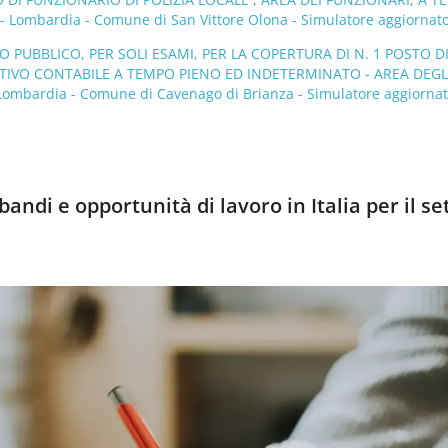
Lombardia - Comune di San Vittore Olona - Simulatore aggiornato
PUBBLICO, PER SOLI ESAMI, PER LA COPERTURA DI N. 1 POSTO D
IVO CONTABILE A TEMPO PIENO ED INDETERMINATO - AREA DEGL
 Lombardia - Comune di Cavenago di Brianza - Simulatore aggiornat
andi e opportunità di lavoro in Italia per il se