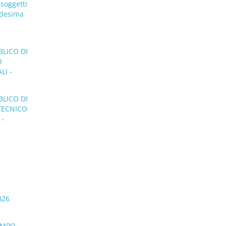
 soggetti
medesima
BLICO DI
O
LI -
BLICO DI
 TECNICO
 -
026
TEMPO