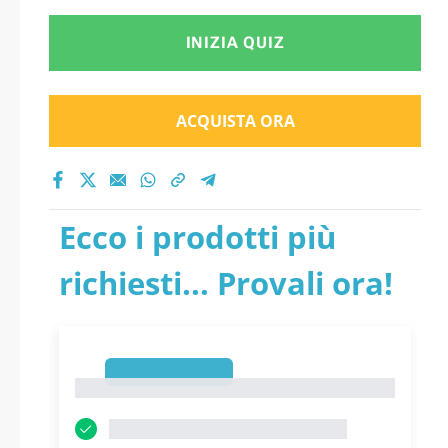
INIZIA QUIZ
ACQUISTA ORA
Ecco i prodotti più
richiesti... Provali ora!
1
1