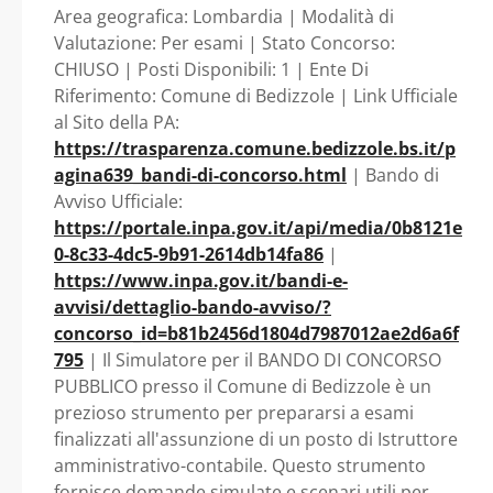
PARZIALE 20 ORE
CITTADINO - SERVIZI
Area geografica: Lombardia | Modalità di
Valutazione: Per esami | Stato Concorso:
DEMOGRAFICI - Lombardia
SETTIMANALI ED
CHIUSO | Posti Disponibili: 1 | Ente Di
Riferimento: Comune di Bedizzole | Link Ufficiale
- Comune di Bedizzole
INDETERMINATO -
al Sito della PA:
https://trasparenza.comune.bedizzole.bs.it/p
AREA
agina639_bandi-di-concorso.html
| Bando di
Avviso Ufficiale:
https://portale.inpa.gov.it/api/media/0b8121e
DIGITALIZZAZIONE,
0-8c33-4dc5-9b91-2614db14fa86
|
https://www.inpa.gov.it/bandi-e-
CULTURA E SERVIZI
avvisi/dettaglio-bando-avviso/?
concorso_id=b81b2456d1804d7987012ae2d6a6f
AL CITTADINO -
795
| Il Simulatore per il BANDO DI CONCORSO
PUBBLICO presso il Comune di Bedizzole è un
SERVIZI
prezioso strumento per prepararsi a esami
finalizzati all'assunzione di un posto di Istruttore
DEMOGRAFICI -
amministrativo-contabile. Questo strumento
fornisce domande simulate e scenari utili per