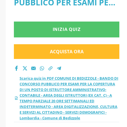
PUBBLICO PER ESAMI PER
CONCORSO
LA COPERTURA DI UN
PUBBLICO PER ESAMI
POSTO DI ISTRUTTORE
INIZIA QUIZ
PER LA COPERTURA
AMMINISTRATIVO-
DI UN POSTO DI
CONTABILE - AREA DEGLI
ACQUISTA ORA
ISTRUTTORE
ISTRUTTORI (EX CAT. C) - A
TEMPO PARZIALE 20 ORE
AMMINISTRATIVO-
Scarica quiz in PDF COMUNE DI BEDIZZOLE - BANDO DI
SETTIMANALI ED
CONCORSO PUBBLICO PER ESAMI PER LA COPERTURA
CONTABILE - AREA
DI UN POSTO DI ISTRUTTORE AMMINISTRATIVO-
INDETERMINATO - AREA
CONTABILE - AREA DEGLI ISTRUTTORI (EX CAT. C) - A
DEGLI ISTRUTTORI
TEMPO PARZIALE 20 ORE SETTIMANALI ED
DIGITALIZZAZIONE,
INDETERMINATO - AREA DIGITALIZZAZIONE, CULTURA
E SERVIZI AL CITTADINO - SERVIZI DEMOGRAFICI -
(EX CAT. C) - A TEMPO
Lombardia - Comune di Bedizzole
CULTURA E SERVIZI AL