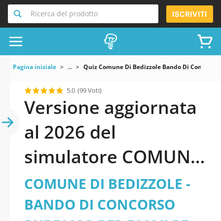
Ricerca del prodotto
ISCRIVITI
Pagina iniziale
...
Quiz Comune Di Bedizzole Bando Di Concorso Pub
5.0
(99 Voti)
Versione aggiornata
al 2026 del
simulatore COMUNE
DI BEDIZZOLE -
COMUNE DI BEDIZZOLE -
BANDO DI
BANDO DI CONCORSO