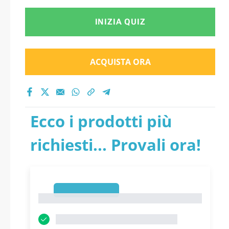
INIZIA QUIZ
ACQUISTA ORA
Ecco i prodotti più
richiesti... Provali ora!
1
1