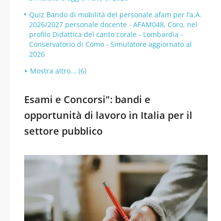
Quiz Bando di mobilità del personale afam per l’a.A.
2026/2027 personale docente - AFAM048, Coro, nel
profilo Didattica del canto corale - Lombardia -
Conservatorio di Como - Simulatore aggiornato al
2026
Mostra altro... (6)
Esami e Concorsi": bandi e
opportunità di lavoro in Italia per il
settore pubblico