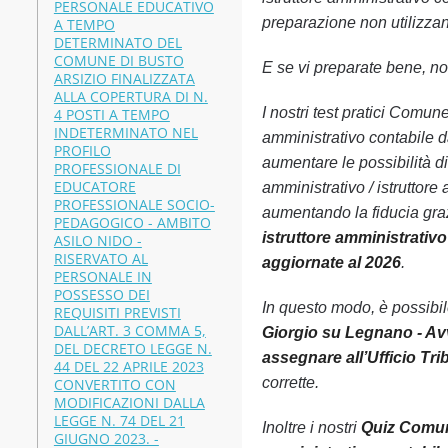
PERSONALE EDUCATIVO
preparazione non utilizzand
A TEMPO
DETERMINATO DEL
COMUNE DI BUSTO
E se vi preparate bene, non
ARSIZIO FINALIZZATA
ALLA COPERTURA DI N.
I nostri test pratici Comun
4 POSTI A TEMPO
INDETERMINATO NEL
amministrativo contabile d
PROFILO
aumentare le possibilità d
PROFESSIONALE DI
EDUCATORE
amministrativo / istruttor
PROFESSIONALE SOCIO-
aumentando la fiducia gra
PEDAGOGICO - AMBITO
istruttore amministrativ
ASILO NIDO -
RISERVATO AL
aggiornate al 2026
.
PERSONALE IN
POSSESSO DEI
In questo modo, è possibi
REQUISITI PREVISTI
DALL’ART. 3 COMMA 5,
Giorgio su Legnano - Avvi
DEL DECRETO LEGGE N.
assegnare all’Ufficio Tr
44 DEL 22 APRILE 2023
corrette.
CONVERTITO CON
MODIFICAZIONI DALLA
LEGGE N. 74 DEL 21
Inoltre i nostri
Quiz Comune
GIUGNO 2023. -