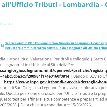
all’Ufficio Tributi - Lombardia 
ista ora
Scarica quiz in PDF Comune di San Giorgio su Legnano - Avviso espl
istruttore amministrativo contabile da assegnare all’Ufficio Trib
a | Modalità di Valutazione: Per titoli e colloquio | Stato 
Legnano | Link Ufficiale al Sito della PA:
.sangiorgiosulegnano.mi.it/openweb/pratiche/registri
=4abc5cba3c5f200984f174e0160f0814
| Bando di Avviso Uff
|
https://www.inpa.gov.it/bandi-e-avvisi/dettaglio-b
 Comune di San Giorgio su Legnano è un avviso esplorativo per
le. Questa posizione è cruciale per l’Ufficio Tributi e la p
 questo test per affinare le tue competenze e prepararti ad 
5/05/2026 | Data chiusura candidature: 15/06/2026