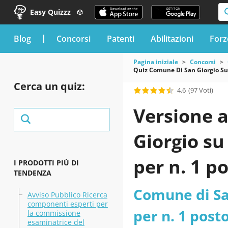
Easy Quizzz
blog
Concorsi
Patenti
Abilitazioni
Forz
Pagina iniziale
Concorsi
Quiz Comune Di San Giorgio Su 
Cerca un quiz:
4.6
(97 Voti)
Versione a
Giorgio su
per n. 1 p
I PRODOTTI PIÙ DI
TENDENZA
amministra
Comune di San
Avviso Pubblico Ricerca
componenti esperti per
Lombardia
per n. 1 post
la commissione
esaminatrice del