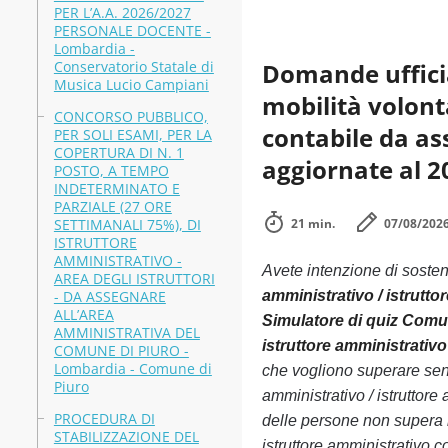
PER L’A.A. 2026/2027
PERSONALE DOCENTE -
Lombardia -
Conservatorio Statale di
Domande ufficia
Musica Lucio Campiani
mobilità volont
CONCORSO PUBBLICO,
contabile da as
PER SOLI ESAMI, PER LA
COPERTURA DI N. 1
aggiornate al 2
POSTO, A TEMPO
INDETERMINATO E
PARZIALE (27 ORE
SETTIMANALI 75%), DI
21 min.
07/08/202
ISTRUTTORE
AMMINISTRATIVO -
Avete intenzione di soste
AREA DEGLI ISTRUTTORI
- DA ASSEGNARE
amministrativo / istrutt
ALL’AREA
Simulatore di quiz Comun
AMMINISTRATIVA DEL
istruttore amministrativ
COMUNE DI PIURO -
Lombardia - Comune di
che vogliono superare senz
Piuro
amministrativo / istruttor
PROCEDURA DI
delle persone non supera l
STABILIZZAZIONE DEL
istruttore amministrativo 