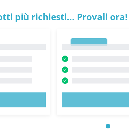
tti più richiesti... Provali ora!
1
1
 ORA!
PROVA ORA!