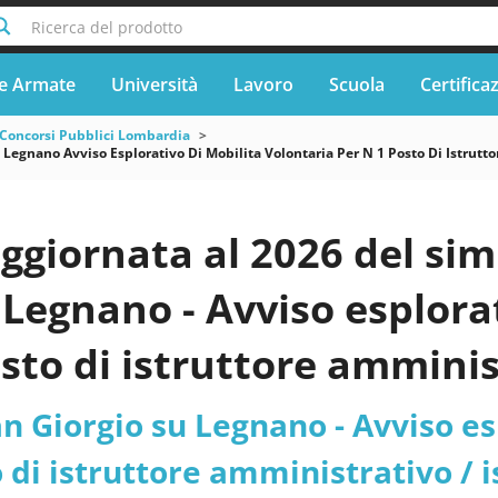
Ricerca del prodotto
e Armate
Università
Lavoro
Scuola
Certifica
Concorsi Pubblici Lombardia
Legnano Avviso Esplorativo Di Mobilita Volontaria Per N 1 Posto Di Istrutt
ggiornata al 2026 del si
 Legnano - Avviso esplora
osto di istruttore amminis
tivo contabile da assegnar
 Giorgio su Legnano - Avviso es
 - Comune di San Giorgio
o di istruttore amministrativo /