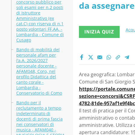
concorso pubblico per
da assegnare 
soli esami per n.2 posti
di Istruttore
Amministrativo (ex
cat.C) con riserva di n.1
posto volontari FF.AA. -
Acqu
INIZIA QUIZ
Lombardia - Comune di
Cusago
Bando di mobilità del
personale afam per
l’a.A. 2026/2027
personale docente -
AFAM048, Coro, nel
Area geografica: Lombardi
profilo Didattica del
Comune di San Giorgio Su 
canto corale -
Lombardia -
https://portale.comune
Conservatorio di Como
sezione=concorsi&CSRF
Bando per il
4782-81de-957af1e9f4bc
reclutamento a tempo
Il test di pratica per il
indeterminato di
amministrativo o contabi
docenti di prima fascia
nei conservatori di
amministrative. Utilizza
musica - AFAM040 -
apertura candidature: 1