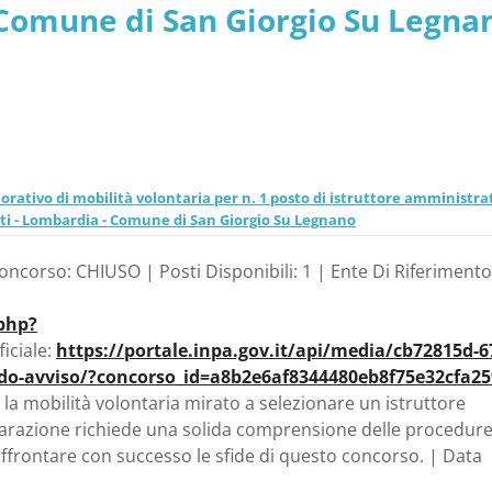
- Comune di San Giorgio Su Legna
orativo di mobilità volontaria per n. 1 posto di istruttore amministrat
uti - Lombardia - Comune di San Giorgio Su Legnano
Concorso: CHIUSO | Posti Disponibili: 1 | Ente Di Riferimento
.php?
iciale:
https://portale.inpa.gov.it/api/media/cb72815d-6
ando-avviso/?concorso_id=a8b2e6af8344480eb8f75e32cfa2
 la mobilità volontaria mirato a selezionare un istruttore
reparazione richiede una solida comprensione delle procedur
affrontare con successo le sfide di questo concorso. | Data