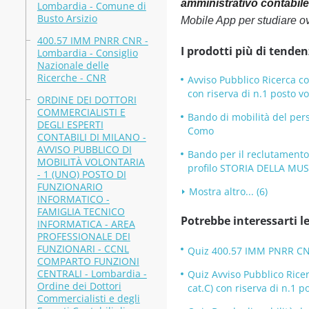
amministrativo contabile
Lombardia - Comune di
Busto Arsizio
Mobile App per studiare o
400.57 IMM PNRR CNR -
I prodotti più di tenden
Lombardia - Consiglio
Nazionale delle
Ricerche - CNR
Avviso Pubblico Ricerca co
con riserva di n.1 posto 
ORDINE DEI DOTTORI
COMMERCIALISTI E
Bando di mobilità del pers
DEGLI ESPERTI
Como
CONTABILI DI MILANO -
AVVISO PUBBLICO DI
Bando per il reclutament
MOBILITÀ VOLONTARIA
profilo STORIA DELLA MUS
- 1 (UNO) POSTO DI
FUNZIONARIO
Mostra altro... (6)
INFORMATICO -
FAMIGLIA TECNICO
Potrebbe interessarti le
INFORMATICA - AREA
PROFESSIONALE DEI
FUNZIONARI - CCNL
Quiz 400.57 IMM PNRR CNR 
COMPARTO FUNZIONI
CENTRALI - Lombardia -
Quiz Avviso Pubblico Rice
Ordine dei Dottori
cat.C) con riserva di n.1 
Commercialisti e degli