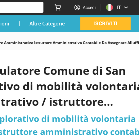
IT
Accedi
zioni
Altre Categorie
ISCRIVITI
ore Amministrativo Istruttore Amministrativo Contabile Da Assegnare Alluff
mulatore Comune di San
tivo di mobilità volontari
trativo / istruttore
e all’Ufficio Tributi -
plorativo di mobilità volontaria
 Su Legnano
 istruttore amministrativo contab