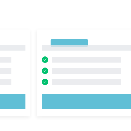
1
1
PROVA ORA!