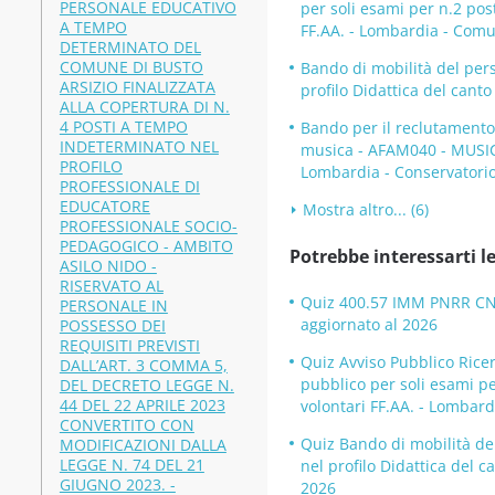
PERSONALE EDUCATIVO
per soli esami per n.2 post
A TEMPO
FF.AA. - Lombardia - Com
DETERMINATO DEL
COMUNE DI BUSTO
Bando di mobilità del per
ARSIZIO FINALIZZATA
profilo Didattica del cant
ALLA COPERTURA DI N.
4 POSTI A TEMPO
Bando per il reclutamento
INDETERMINATO NEL
musica - AFAM040 - MUSI
PROFILO
Lombardia - Conservatori
PROFESSIONALE DI
EDUCATORE
Mostra altro... (6)
PROFESSIONALE SOCIO-
PEDAGOGICO - AMBITO
Potrebbe interessarti le
ASILO NIDO -
RISERVATO AL
Quiz 400.57 IMM PNRR CNR 
PERSONALE IN
aggiornato al 2026
POSSESSO DEI
REQUISITI PREVISTI
Quiz Avviso Pubblico Rice
DALL’ART. 3 COMMA 5,
pubblico per soli esami per
DEL DECRETO LEGGE N.
44 DEL 22 APRILE 2023
volontari FF.AA. - Lombar
CONVERTITO CON
Quiz Bando di mobilità de
MODIFICAZIONI DALLA
LEGGE N. 74 DEL 21
nel profilo Didattica del 
GIUGNO 2023. -
2026