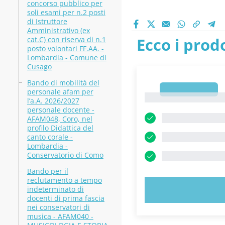
concorso pubblico per
soli esami per n.2 posti
di Istruttore
Amministrativo (ex
Ecco i prodo
cat.C) con riserva di n.1
posto volontari FF.AA. -
Lombardia - Comune di
Cusago
Bando di mobilità del
1
personale afam per
1
l’a.A. 2026/2027
personale docente -
AFAM048, Coro, nel
profilo Didattica del
canto corale -
Lombardia -
Conservatorio di Como
Bando per il
reclutamento a tempo
indeterminato di
PROVA 
docenti di prima fascia
nei conservatori di
musica - AFAM040 -