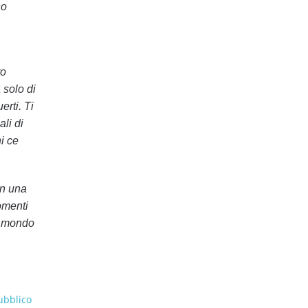
so
ro
 solo di
erti. Ti
li di
i ce
on una
omenti
il mondo
ubblico