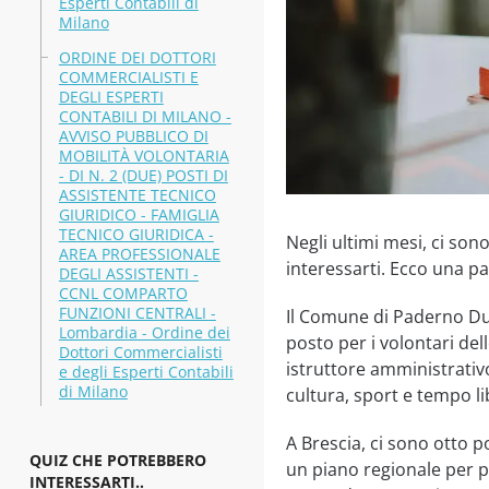
Esperti Contabili di
Milano
ORDINE DEI DOTTORI
COMMERCIALISTI E
DEGLI ESPERTI
CONTABILI DI MILANO -
AVVISO PUBBLICO DI
MOBILITÀ VOLONTARIA
- DI N. 2 (DUE) POSTI DI
ASSISTENTE TECNICO
GIURIDICO - FAMIGLIA
TECNICO GIURIDICA -
Negli ultimi mesi, ci so
AREA PROFESSIONALE
interessarti. Ecco una pa
DEGLI ASSISTENTI -
CCNL COMPARTO
FUNZIONI CENTRALI -
Il Comune di Paderno Dug
Lombardia - Ordine dei
posto per i volontari de
Dottori Commercialisti
istruttore amministrativo
e degli Esperti Contabili
di Milano
cultura, sport e tempo li
A Brescia, ci sono otto p
QUIZ CHE POTREBBERO
un piano regionale per po
INTERESSARTI..