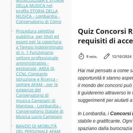
MUSICOLOGIA E STORIA
DELLA MUSICA nel
profilo STORIA DELLA
MUSICA - Lombardia -
Conservatorio di Como
Quiz Concorsi R
Procedura selettiva
pubblica, per titoli ed
requisiti di acc
esami per la copertura
a Tempo Indeterminato
di n. 1 Funzionario
9 min.
12/10/2024
settore professionale
amministrativo -
gestionale, AREA III,
Hai mai pensato a come s
CCNL Comparto
opportunità ti stanno aspe
Istruzione e Ricerca -
settore AFAM - per le
il mondo dei concorsi può 
esigenze del
ti guideremo attraverso le 
Conservatorio di
musica Campiani di
suggerimenti per aiutarti a
Mantova - Lombardia -
Conservatorio Statale di
In Lombardia, i
Concorsi
Musica Lucio Campiani
stabile e gratificante. Og
BANDO DI MOBILITÀ
spaziano dalla burocrazia 
DEL PERSONALE AFAM