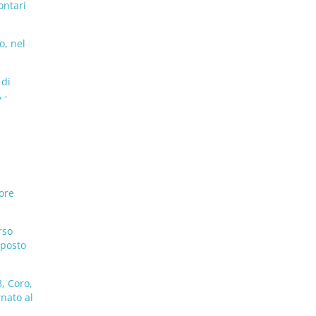
ontari
o, nel
 di
 -
ore
rso
 posto
, Coro,
rnato al