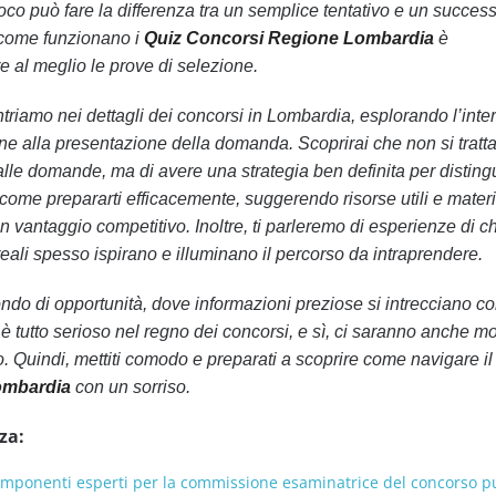
oco può fare la differenza tra un semplice tentativo e un succes
e come funzionano i
Quiz Concorsi Regione Lombardia
è
e al meglio le prove di selezione.
ntriamo nei dettagli dei concorsi in Lombardia, esplorando l’inte
e alla presentazione della domanda. Scoprirai che non si tratta
lle domande, ma di avere una strategia ben definita per distingu
come prepararti efficacemente, suggerendo risorse utili e materia
 vantaggio competitivo. Inoltre, ti parleremo di esperienze di ch
e reali spesso ispirano e illuminano il percorso da intraprendere.
ndo di opportunità, dove informazioni preziose si intrecciano c
è tutto serioso nel regno dei concorsi, e sì, ci saranno anche m
o. Quindi, mettiti comodo e preparati a scoprire come navigare 
ombardia
con un sorriso.
za:
omponenti esperti per la commissione esaminatrice del concorso p