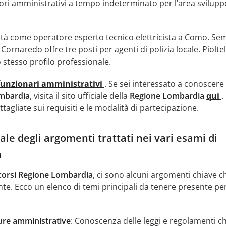
ori amministrativi a tempo indeterminato per l’area svilupp
tà come operatore esperto tecnico elettricista a Como. Se
ornaredo offre tre posti per agenti di polizia locale. Pioltel
 stesso profilo professionale.
funzionari amministrativi
. Se sei interessato a conoscere 
mbardia
, visita il sito ufficiale della
Regione Lombardia
qui
.
tagliate sui requisiti e le modalità di partecipazione.
le degli argomenti trattati nei vari esami di
a
orsi Regione Lombardia
, ci sono alcuni argomenti chiave c
. Ecco un elenco di temi principali da tenere presente per
re amministrative
: Conoscenza delle leggi e regolamenti c