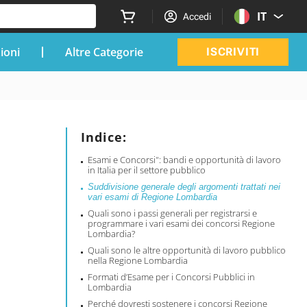
IT
Accedi
zioni
Altre Categorie
ISCRIVITI
Indice:
Esami e Concorsi": bandi e opportunità di lavoro
in Italia per il settore pubblico
Suddivisione generale degli argomenti trattati nei
vari esami di Regione Lombardia
Quali sono i passi generali per registrarsi e
programmare i vari esami dei concorsi Regione
Lombardia?
Quali sono le altre opportunità di lavoro pubblico
nella Regione Lombardia
Formati d’Esame per i Concorsi Pubblici in
Lombardia
Perché dovresti sostenere i concorsi Regione