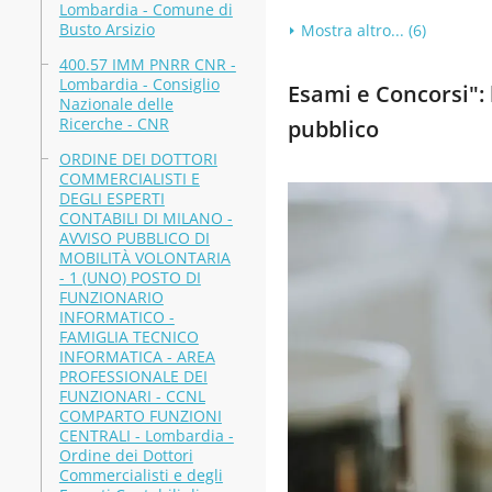
Lombardia - Comune di
Busto Arsizio
Mostra altro... (6)
400.57 IMM PNRR CNR -
Lombardia - Consiglio
Esami e Concorsi": b
Nazionale delle
Ricerche - CNR
pubblico
ORDINE DEI DOTTORI
COMMERCIALISTI E
DEGLI ESPERTI
CONTABILI DI MILANO -
AVVISO PUBBLICO DI
MOBILITÀ VOLONTARIA
- 1 (UNO) POSTO DI
FUNZIONARIO
INFORMATICO -
FAMIGLIA TECNICO
INFORMATICA - AREA
PROFESSIONALE DEI
FUNZIONARI - CCNL
COMPARTO FUNZIONI
CENTRALI - Lombardia -
Ordine dei Dottori
Commercialisti e degli