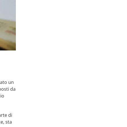
vato un
posti da
zio
rte di
e, sta