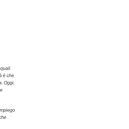
 quali
tà è che
a. Oggi,
 e
impiego
 che