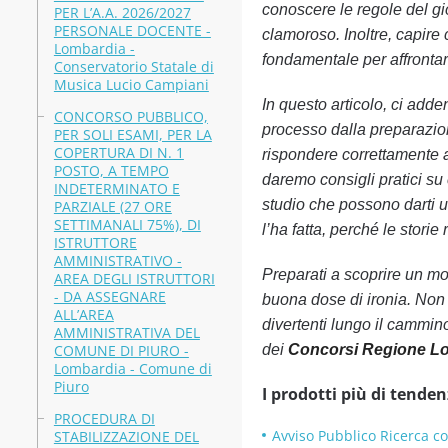
conoscere le regole del gi
PER L’A.A. 2026/2027
PERSONALE DOCENTE -
clamoroso. Inoltre, capir
Lombardia -
fondamentale per affrontar
Conservatorio Statale di
Musica Lucio Campiani
In questo articolo, ci adde
CONCORSO PUBBLICO,
processo dalla preparazion
PER SOLI ESAMI, PER LA
COPERTURA DI N. 1
rispondere correttamente a
POSTO, A TEMPO
daremo consigli pratici su 
INDETERMINATO E
studio che possono darti un
PARZIALE (27 ORE
SETTIMANALI 75%), DI
l’ha fatta, perché le stori
ISTRUTTORE
AMMINISTRATIVO -
Preparati a scoprire un mo
AREA DEGLI ISTRUTTORI
- DA ASSEGNARE
buona dose di ironia. Non 
ALL’AREA
divertenti lungo il cammin
AMMINISTRATIVA DEL
COMUNE DI PIURO -
dei
Concorsi Regione L
Lombardia - Comune di
Piuro
I prodotti più di tenden
PROCEDURA DI
Avviso Pubblico Ricerca c
STABILIZZAZIONE DEL