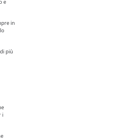
o e
mpre in
lo
di più
he
 i
he