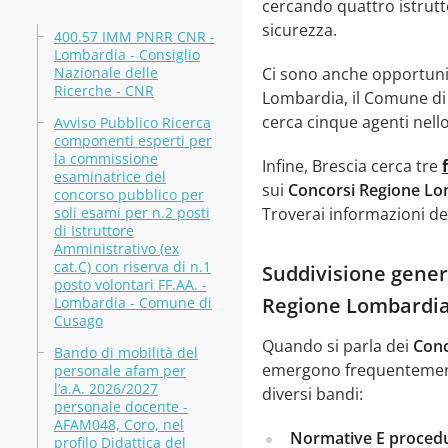
cercando quattro istrutt
sicurezza.
400.57 IMM PNRR CNR -
Lombardia - Consiglio
Nazionale delle
Ci sono anche opportuni
Ricerche - CNR
Lombardia, il Comune di C
cerca cinque agenti nello
Avviso Pubblico Ricerca
componenti esperti per
la commissione
Infine, Brescia cerca tre
esaminatrice del
sui
Concorsi Regione Lo
concorso pubblico per
soli esami per n.2 posti
Troverai informazioni det
di Istruttore
Amministrativo (ex
cat.C) con riserva di n.1
Suddivisione genera
posto volontari FF.AA. -
Regione Lombardi
Lombardia - Comune di
Cusago
Quando si parla dei
Conc
Bando di mobilità del
emergono frequentemente
personale afam per
l’a.A. 2026/2027
diversi bandi:
personale docente -
AFAM048, Coro, nel
Normative E procedu
profilo Didattica del