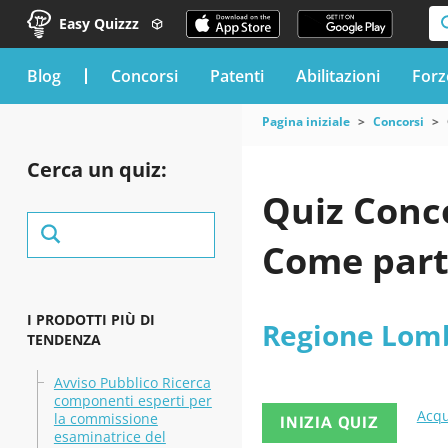
Easy Quizzz
blog
Concorsi
Patenti
Abilitazioni
Forz
Pagina iniziale
Concorsi
Cerca un quiz:
Quiz Conc
Come part
I PRODOTTI PIÙ DI
Regione Lom
TENDENZA
Avviso Pubblico Ricerca
componenti esperti per
Acqu
la commissione
INIZIA QUIZ
esaminatrice del