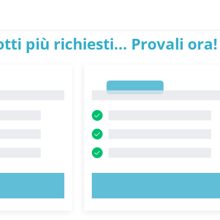
tti più richiesti... Provali ora!
1
1
ORA!
PROVA ORA!