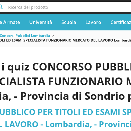
Ricerca del prodotto
e Armate
Università
Scuola
Lavoro
Certifica
Concorsi Pubblici Lombardia
I ED ESAMI SPECIALISTA FUNZIONARIO MERCATO DEL LAVORO Lombardia P
i quiz CONCORSO PUBBLI
ECIALISTA FUNZIONARIO
a, - Provincia di Sondrio
BBLICO PER TITOLI ED ESAMI S
LAVORO - Lombardia, - Provincia