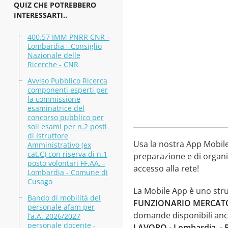
QUIZ CHE POTREBBERO
INTERESSARTI..
400.57 IMM PNRR CNR -
Lombardia - Consiglio
Nazionale delle
Ricerche - CNR
Avviso Pubblico Ricerca
componenti esperti per
la commissione
esaminatrice del
concorso pubblico per
soli esami per n.2 posti
di Istruttore
Usa la nostra App Mobile 
Amministrativo (ex
cat.C) con riserva di n.1
preparazione e di organiz
posto volontari FF.AA. -
accesso alla rete!
Lombardia - Comune di
Cusago
La Mobile App è uno str
Bando di mobilità del
FUNZIONARIO MERCATO D
personale afam per
domande disponibili anc
l’a.A. 2026/2027
personale docente -
LAVORO - Lombardia, - P