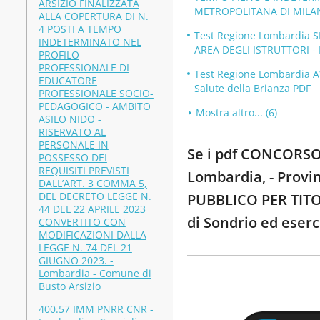
ARSIZIO FINALIZZATA
METROPOLITANA DI MILANO.
ALLA COPERTURA DI N.
4 POSTI A TEMPO
Test Regione Lombardia 
INDETERMINATO NEL
AREA DEGLI ISTRUTTORI - 
PROFILO
PROFESSIONALE DI
Test Regione Lombardia 
EDUCATORE
Salute della Brianza PDF
PROFESSIONALE SOCIO-
PEDAGOGICO - AMBITO
Mostra altro... (6)
ASILO NIDO -
RISERVATO AL
PERSONALE IN
Se i pdf CONCORS
POSSESSO DEI
REQUISITI PREVISTI
Lombardia, - Provi
DALL’ART. 3 COMMA 5,
DEL DECRETO LEGGE N.
PUBBLICO PER TITO
44 DEL 22 APRILE 2023
di Sondrio ed eser
CONVERTITO CON
MODIFICAZIONI DALLA
LEGGE N. 74 DEL 21
GIUGNO 2023. -
Lombardia - Comune di
Busto Arsizio
400.57 IMM PNRR CNR -