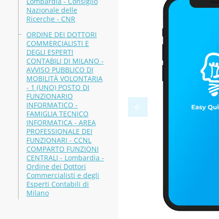
Lombardia - Consiglio
Nazionale delle
Ricerche - CNR
ORDINE DEI DOTTORI
COMMERCIALISTI E
DEGLI ESPERTI
CONTABILI DI MILANO -
AVVISO PUBBLICO DI
MOBILITÀ VOLONTARIA
- 1 (UNO) POSTO DI
FUNZIONARIO
INFORMATICO -
FAMIGLIA TECNICO
INFORMATICA - AREA
PROFESSIONALE DEI
FUNZIONARI - CCNL
COMPARTO FUNZIONI
CENTRALI - Lombardia -
Ordine dei Dottori
Commercialisti e degli
Esperti Contabili di
Milano