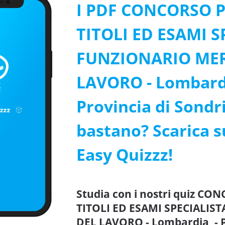
I PDF CONCORSO 
TITOLI ED ESAMI S
FUNZIONARIO ME
LAVORO - Lombardi
Provincia di Sondri
bastano? Scarica su
Easy Quizzz!
Studia con i nostri quiz C
TITOLI ED ESAMI SPECIALI
DEL LAVORO - Lombardia, - Pr