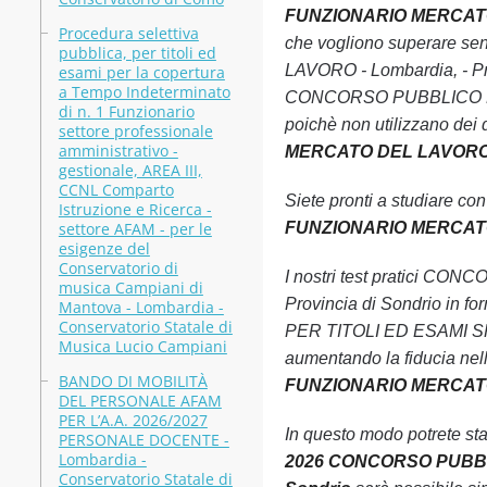
FUNZIONARIO MERCATO DE
Procedura selettiva
che vogliono superare
pubblica, per titoli ed
LAVORO - Lombardia, - Pro
esami per la copertura
a Tempo Indeterminato
CONCORSO PUBBLICO PER
di n. 1 Funzionario
poichè non utilizzano dei qu
settore professionale
amministrativo -
MERCATO DEL LAVORO - L
gestionale, AREA III,
CCNL Comparto
Siete pronti a studiare co
Istruzione e Ricerca -
settore AFAM - per le
FUNZIONARIO MERCATO DE
esigenze del
Conservatorio di
I nostri test pratici
musica Campiani di
Provincia di Sondrio in f
Mantova - Lombardia -
Conservatorio Statale di
PER TITOLI ED ESAMI SP
Musica Lucio Campiani
aumentando la fiducia nell
BANDO DI MOBILITÀ
FUNZIONARIO MERCATO D
DEL PERSONALE AFAM
PER L’A.A. 2026/2027
In questo modo potrete st
PERSONALE DOCENTE -
Lombardia -
2026 CONCORSO PUBBLI
Conservatorio Statale di