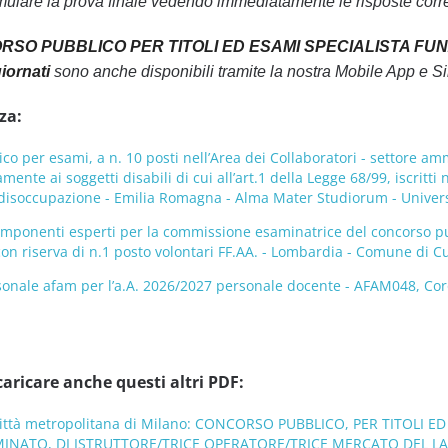
mulare la prova finale vedendo immediatamente le risposte corre
RSO PUBBLICO PER TITOLI ED ESAMI SPECIALISTA FUN
iornati
sono anche disponibili tramite la nostra Mobile App e 
za:
co per esami, a n. 10 posti nell’Area dei Collaboratori - settore am
mente ai soggetti disabili di cui all’art.1 della Legge 68/99, iscritti
i disoccupazione - Emilia Romagna - Alma Mater Studiorum - Univers
mponenti esperti per la commissione esaminatrice del concorso pubb
con riserva di n.1 posto volontari FF.AA. - Lombardia - Comune di 
onale afam per l’a.A. 2026/2027 personale docente - AFAM048, Coro,
caricare anche questi altri PDF:
ittà metropolitana di Milano: CONCORSO PUBBLICO, PER TITOLI E
INATO, DI ISTRUTTORE/TRICE OPERATORE/TRICE MERCATO DEL LAV