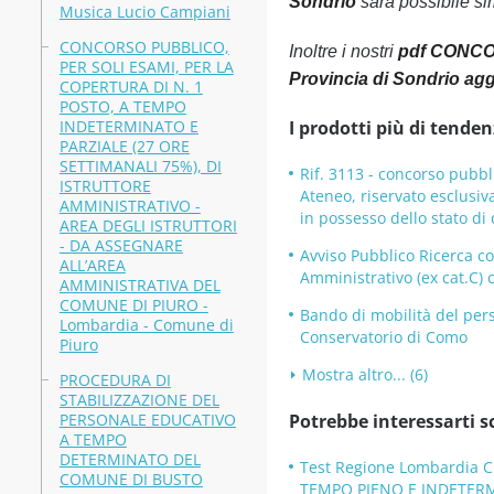
Sondrio
sarà possibile si
Musica Lucio Campiani
CONCORSO PUBBLICO,
Inoltre i nostri
pdf CONCO
PER SOLI ESAMI, PER LA
Provincia di Sondrio agg
COPERTURA DI N. 1
POSTO, A TEMPO
INDETERMINATO E
I prodotti più di tenden
PARZIALE (27 ORE
SETTIMANALI 75%), DI
Rif. 3113 - concorso pubbli
ISTRUTTORE
Ateneo, riservato esclusiva
AMMINISTRATIVO -
in possesso dello stato d
AREA DEGLI ISTRUTTORI
- DA ASSEGNARE
Avviso Pubblico Ricerca co
ALL’AREA
Amministrativo (ex cat.C) 
AMMINISTRATIVA DEL
COMUNE DI PIURO -
Bando di mobilità del pers
Lombardia - Comune di
Conservatorio di Como
Piuro
Mostra altro... (6)
PROCEDURA DI
STABILIZZAZIONE DEL
PERSONALE EDUCATIVO
Potrebbe interessarti s
A TEMPO
DETERMINATO DEL
Test Regione Lombardia C
COMUNE DI BUSTO
TEMPO PIENO E INDETERM