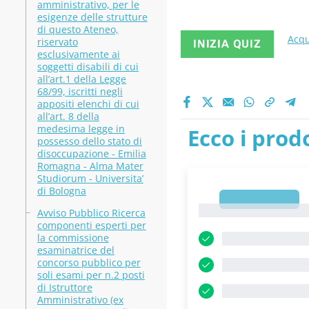
amministrativo, per le
esigenze delle strutture
di questo Ateneo,
Acqu
riservato
INIZIA QUIZ
esclusivamente ai
soggetti disabili di cui
all’art.1 della Legge
68/99, iscritti negli
appositi elenchi di cui
all’art. 8 della
medesima legge in
Ecco i prodo
possesso dello stato di
disoccupazione - Emilia
Romagna - Alma Mater
Studiorum - Universita’
di Bologna
1
1
Avviso Pubblico Ricerca
componenti esperti per
la commissione
esaminatrice del
concorso pubblico per
soli esami per n.2 posti
di Istruttore
Amministrativo (ex