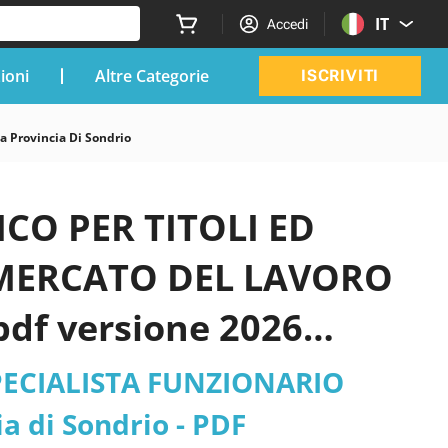
IT
Accedi
zioni
Altre Categorie
ISCRIVITI
rovincia Di Sondrio
CO PER TITOLI ED
 MERCATO DEL LAVORO
 pdf versione 2026
PECIALISTA FUNZIONARIO
 di Sondrio - PDF