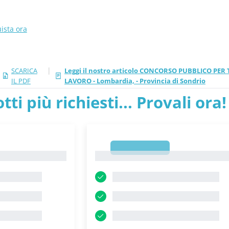
ista ora
|
SCARICA
Leggi il nostro articolo CONCORSO PUBBLICO PE
IL PDF
LAVORO - Lombardia, - Provincia di Sondrio
tti più richiesti... Provali ora!
1
1