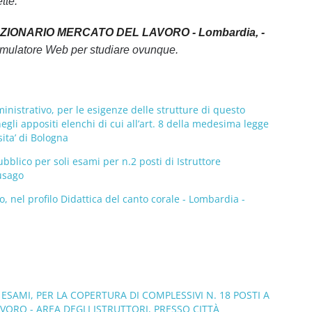
tte.
ZIONARIO MERCATO DEL LAVORO - Lombardia, -
Simulatore Web per studiare ovunque.
ministrativo, per le esigenze delle strutture di questo
 negli appositi elenchi di cui all’art. 8 della medesima legge
ita’ di Bologna
lico per soli esami per n.2 posti di Istruttore
Cusago
 nel profilo Didattica del canto corale - Lombardia -
D ESAMI, PER LA COPERTURA DI COMPLESSIVI N. 18 POSTI A
ORO - AREA DEGLI ISTRUTTORI, PRESSO CITTÀ