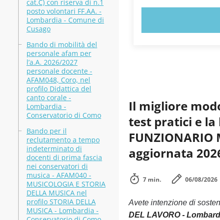
cat.C) con riserva di n.1
posto volontari FF.AA. -
PROVA 
Lombardia - Comune di
Cusago
Bando di mobilità del
personale afam per
l’a.A. 2026/2027
personale docente -
AFAM048, Coro, nel
profilo Didattica del
canto corale -
Il migliore mod
Lombardia -
Conservatorio di Como
test pratici e
Bando per il
FUNZIONARIO ME
reclutamento a tempo
indeterminato di
aggiornata 202
docenti di prima fascia
nei conservatori di
musica - AFAM040 -
7 min.
06/08/2026
MUSICOLOGIA E STORIA
DELLA MUSICA nel
profilo STORIA DELLA
Avete intenzione di soste
MUSICA - Lombardia -
DEL LAVORO - Lombardia,
Conservatorio di Como