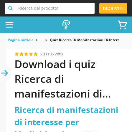
Ricerca del prodotto
ISCRIVITI
Pagina iniziale
...
Quiz Ricerca Di Manifestazioni Di Interesse Pe
5.0
(106 Voti)
Download i quiz
Ricerca di
manifestazioni di
interesse per
Ricerca di manifestazioni
l’individuazione RUP
di interesse per