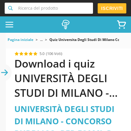
Ricerca del prodotto
ISCRIVITI
Pagina iniziale
...
Quiz Universita Degli Studi Di Milano Concorso
5.0
(106 Voti)
Download i quiz
UNIVERSITÀ DEGLI
STUDI DI MILANO -
CONCORSO
UNIVERSITÀ DEGLI STUDI
PUBBLICO, PER
DI MILANO - CONCORSO