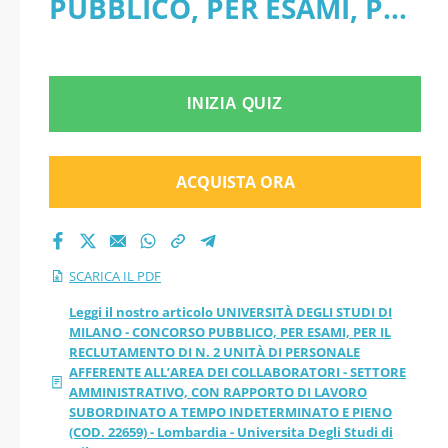
PUBBLICO, PER ESAMI, PER
ESAMI, PER IL
IL RECLUTAMENTO DI N. 2
RECLUTAMENTO DI
UNITÀ DI PERSONALE
N. 2 UNITÀ DI
INIZIA QUIZ
AFFERENTE ALL’AREA DEI
PERSONALE
COLLABORATORI -
ACQUISTA ORA
AFFERENTE ALL’AREA
SETTORE
AMMINISTRATIVO, CON
DEI COLLABORATORI
SCARICA IL PDF
RAPPORTO DI LAVORO
- SETTORE
Leggi il nostro articolo UNIVERSITÀ DEGLI STUDI DI
MILANO - CONCORSO PUBBLICO, PER ESAMI, PER IL
SUBORDINATO A TEMPO
RECLUTAMENTO DI N. 2 UNITÀ DI PERSONALE
AMMINISTRATIVO,
AFFERENTE ALL’AREA DEI COLLABORATORI - SETTORE
INDETERMINATO E PIENO
AMMINISTRATIVO, CON RAPPORTO DI LAVORO
CON RAPPORTO DI
SUBORDINATO A TEMPO INDETERMINATO E PIENO
(COD. 22659) - Lombardia -
(COD. 22659) - Lombardia - Universita Degli Studi di