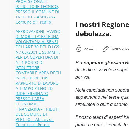
PROFESSIONALE
ISTRUTTORE TECNICO,
PRESSO IL COMUNE DI
TREGLIO. - Abruzzo -
Comune di Treglio
I nostri Regione
APPROVAZIONE AVVISO
debolezza.
DI MOBILITA’ ESTERNA
VOLONTARIA AI SENSI
DELL’ART.30 DEL D.LGS.
22 min.
09/02/202
N.165/2001 E SS.MM.II.
PER LA COPERTURA DI
N° 1 POSTO DI
Per
superare gli esami 
ISTRUTTORE
di studio e se volete super
CONTABILE-AREA DEGLI
per voi.
ISTRUTTORI CON
RAPPORTO DI LAVORO
A TEMPO PIENO ED
Molti candidati non super
INDETERMINATO
appariranno nel test e qua
PRESSO L’AREA
ECONOMICO
simulatori e quiz d’esame,
FINANZIARIA - TRIBUTI
DEL COMUNE DI
Il nostro team di esperti 
PERETO. - Abruzzo -
Comune di Pereto
pratica e quiz - esercita 