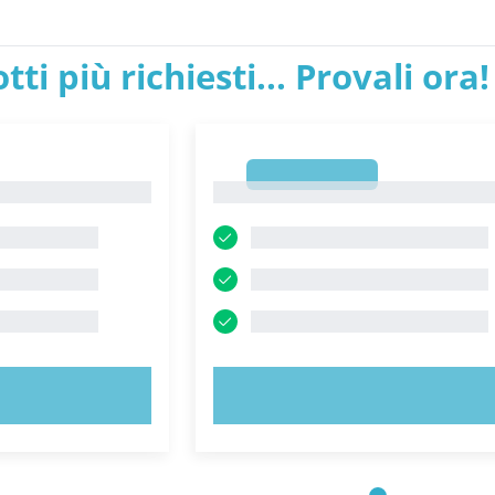
tti più richiesti... Provali ora!
1
1
ORA!
PROVA ORA!