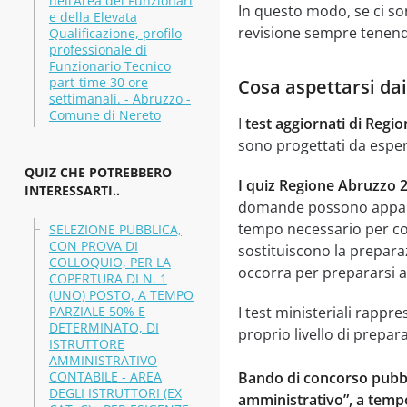
nell’Area dei Funzionari
In questo modo, se ci son
e della Elevata
revisione sempre tenendo
Qualificazione, profilo
professionale di
Funzionario Tecnico
part-time 30 ore
Cosa aspettarsi da
settimanali. - Abruzzo -
Comune di Nereto
I
test aggiornati di Regio
sono progettati da espert
QUIZ CHE POTREBBERO
I quiz Regione Abruzzo 
INTERESSARTI..
domande possono apparir
tempo necessario per com
SELEZIONE PUBBLICA,
CON PROVA DI
sostituiscono la preparaz
COLLOQUIO, PER LA
occorra per prepararsi a
COPERTURA DI N. 1
(UNO) POSTO, A TEMPO
PARZIALE 50% E
I test ministeriali rappr
DETERMINATO, DI
proprio livello di prepar
ISTRUTTORE
AMMINISTRATIVO
CONTABILE - AREA
Bando di concorso pubblic
DEGLI ISTRUTTORI (EX
amministrativo”, a tempo