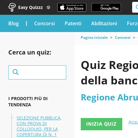
Easy Quizzz
blog
Concorsi
Patenti
Abilitazioni
Forz
Pagina iniziale
Concorsi
Cerca un quiz:
Quiz Regi
della banc
Regione Abru
I PRODOTTI PIÙ DI
TENDENZA
SELEZIONE PUBBLICA,
Acqu
CON PROVA DI
INIZIA QUIZ
COLLOQUIO, PER LA
COPERTURA DI N. 1