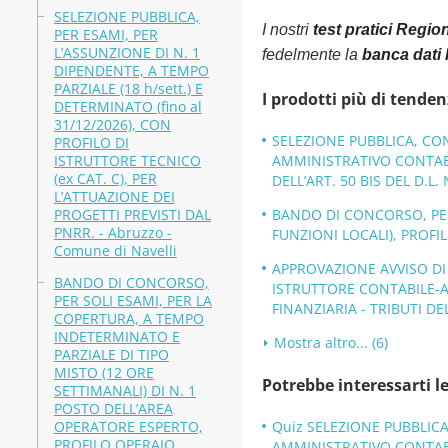
SELEZIONE PUBBLICA,
I nostri
test pratici Regi
PER ESAMI, PER
L’ASSUNZIONE DI N. 1
fedelmente la
banca dati
DIPENDENTE, A TEMPO
PARZIALE (18 h/sett.) E
I prodotti più di tenden
DETERMINATO (fino al
31/12/2026), CON
SELEZIONE PUBBLICA, CO
PROFILO DI
ISTRUTTORE TECNICO
AMMINISTRATIVO CONTABIL
(ex CAT. C), PER
DELL’ART. 50 BIS DEL D.L. 
L’ATTUAZIONE DEI
PROGETTI PREVISTI DAL
BANDO DI CONCORSO, PER 
PNRR. - Abruzzo -
FUNZIONI LOCALI), PROFI
Comune di Navelli
APPROVAZIONE AVVISO DI 
BANDO DI CONCORSO,
ISTRUTTORE CONTABILE-
PER SOLI ESAMI, PER LA
FINANZIARIA - TRIBUTI DE
COPERTURA, A TEMPO
INDETERMINATO E
Mostra altro... (6)
PARZIALE DI TIPO
MISTO (12 ORE
Potrebbe interessarti le
SETTIMANALI) DI N. 1
POSTO DELL’AREA
OPERATORE ESPERTO,
Quiz SELEZIONE PUBBLICA
PROFILO OPERAIO
AMMINISTRATIVO CONTABIL