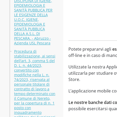
DISCIPLINA DI IGIENE,
EPIDEMIOLOGIA E
SANITÀ PUBBLICA PER
LE ESIGENZE DELLA
U.O.C. IGIENE,
EPIDEMIOLOGIA E
SANITÀ PUBBLICA
DELLA A.S.L. DI
PESCARA. - Abruzzo -
Azienda USL Pescara
Potete prepararvi agli
es
Procedura di
off-line e in caso di manc
stabilizzazione, ai sensi
dell’art. 3, comma 5 del
D. L. n. 44/2023,
Utilizzate la nostra App
convertito con
utilizzarla per studiare 
modifiche nella L. n.
Store.
74/2023, riservata al
personale titolare di
contratto di lavoro a
L’applicazione mobile con
tempo determinato con
il Comune di Nereto,
Le nostre banche dati c
per la copertura di n. 1
posto con
possibile esercitarsi qua
inquadramento