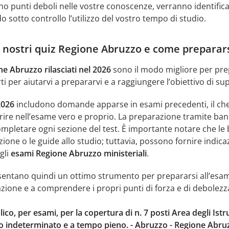
o punti deboli nelle vostre conoscenze, verranno identificat
 sotto controllo l’utilizzo del vostro tempo di studio.
i nostri quiz Regione Abruzzo e come preparar
ne Abruzzo rilasciati nel 2026
sono il modo migliore per prep
i per aiutarvi a prepararvi e a raggiungere l’obiettivo di sup
2026
includono domande apparse in esami precedenti, il che s
e nell’esame vero e proprio. La preparazione tramite banc
pletare ogni sezione del test. È importante notare che le 
ione o le guide allo studio; tuttavia, possono fornire indic
gli
esami Regione Abruzzo ministeriali
.
esentano quindi un ottimo strumento per prepararsi all’esame 
azione e a comprendere i propri punti di forza e di debolezz
o, per esami, per la copertura di n. 7 posti Area degli Istru
 indeterminato e a tempo pieno. - Abruzzo - Regione Abruzz