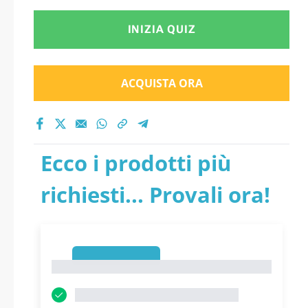
INIZIA QUIZ
ACQUISTA ORA
Ecco i prodotti più
richiesti... Provali ora!
1
1