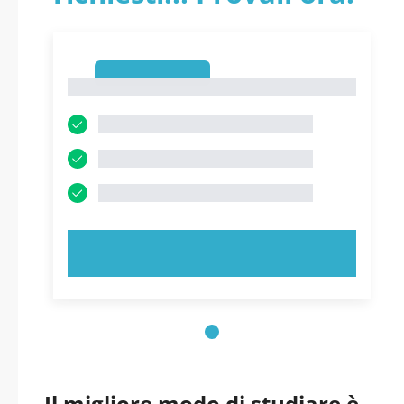
1
1
PROVA ORA!
Il migliore modo di studiare è