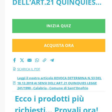
DELL’ART.21 QUINQUIES
241/1990 - Calabria -
LEGGE 241/1990 - Calabria
Comune di
- Comune di Sant’Onofrio -
INIZIA QUIZ
Sant’Onofrio pdf
PDF
versione 2026
ACQUISTA ORA
aggiornati
SCARICA IL PDF
Leggi il nostro articolo REVOCA DETERMINA N.53 DEL
18.12.2018 AI SENSI DELL’ART.21 QUINQUIES LEGGE
241/1990 - Calabria - Comune di Sant’Onofrio
Ecco i prodotti più
richiesti... Provali ora!