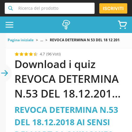
Ricerca del prodotto
ISCRIVITI
Pagina iniziale
...
REVOCA DETERMINA N 53 DEL 18 12 2018 AI SE
4.7
(96 Voti)
Download i quiz
REVOCA DETERMINA
N.53 DEL 18.12.2018
AI SENSI DELL’ART.21
REVOCA DETERMINA N.53
QUINQUIES LEGGE
DEL 18.12.2018 AI SENSI