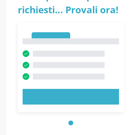
aggiornati
richiesti... Provali ora!
1
1
PROVA ORA!