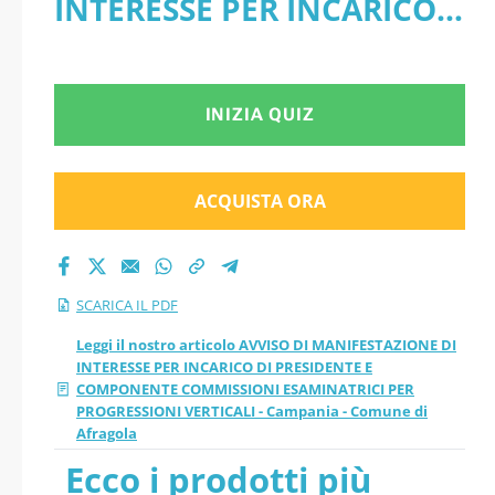
INTERESSE PER INCARICO
PRESIDENTE E
DI PRESIDENTE E
COMPONENTE
COMPONENTE
INIZIA QUIZ
COMMISSIONI
COMMISSIONI
ESAMINATRICI PER
ESAMINATRICI PER
ACQUISTA ORA
PROGRESSIONI
PROGRESSIONI VERTICALI -
Campania - Comune di
VERTICALI -
SCARICA IL PDF
Afragola - PDF
Campania - Comune
Leggi il nostro articolo AVVISO DI MANIFESTAZIONE DI
INTERESSE PER INCARICO DI PRESIDENTE E
COMPONENTE COMMISSIONI ESAMINATRICI PER
di Afragola pdf
PROGRESSIONI VERTICALI - Campania - Comune di
Afragola
versione 2026
Ecco i prodotti più