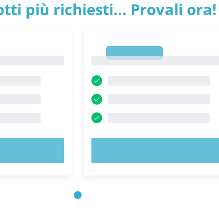
tti più richiesti... Provali ora!
1
1
ORA!
PROVA ORA!