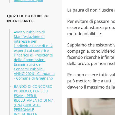
La paura di non riuscir
QUIZ CHE POTREBBERO
INTERESSARTI..
Per evitare di passare no
essere abbastanza prepa
Avviso Pubblico di
metodo infallibile.
Manifestazione di
interesse per
Sappiamo che esistono va
l’individuazione di n. 2
esperti cui conferire
compagnia, condividendo 
l’incarico di Presidente
facendo ricerche infinite
delle Commissioni
della prova, per non risc
Esaminatrici dei
Concorsi Pubblici.
ANNO 2026 - Campania
Possono essere tutte va
- Comune di Gragnano
può mettere fine a tutti 
BANDO DI CONCORSO
davvero il massimo dall
PUBBLICO, PER SOLI
ESAMI, PER IL
RECLUTAMENTO DI N.1
(UNA) UNITA’ DI
PERSONALE
INQUADRATA