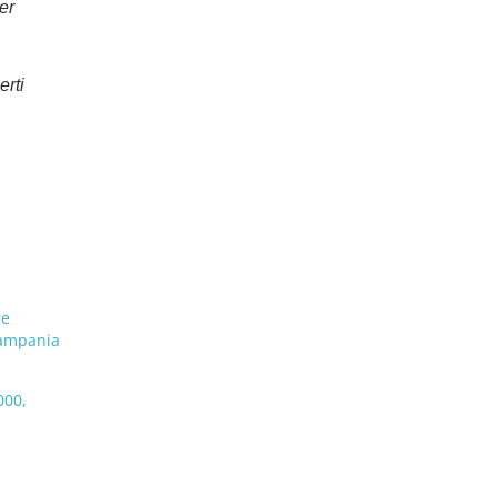
er
erti
re
Campania
000,