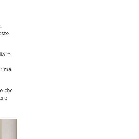
n
esto
ia in
prima
no che
nere