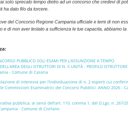
i solo sprecato tempo dietro ad un concorso che credevi di pot
i ha dato filo da torcere.
rove del Concorso Regione Campania ufficiale e temi di non ess
o e di non aver testato a sufficienza le tue capacita, abbiamo la
za:
CORSO PUBBLICO SOLI ESAMI PER L’ASSUNZIONE A TEMPO
ELL’AREA DEGLI ISTRUTTORI DI N. 5 UNITÀ - PROFILO ISTRUTTORE
nia - Comune di Casoria
tazione di interesse per l’individuazione di n. 2 esperti cui conferi
delle Commissioni Esaminatrici dei Concorsi Pubblici. ANNO 2026 - 
ativa pubblica, ai sensi dell’art. 110, comma 1, del D.Lgs. n. 267/2
 Campania - Comune di Ciorlano