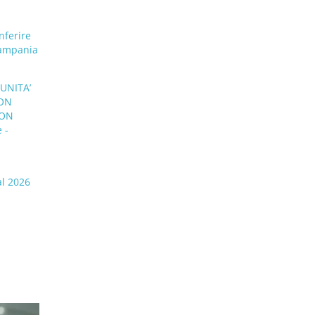
nferire
Campania
UNITA’
CON
CON
 -
al 2026