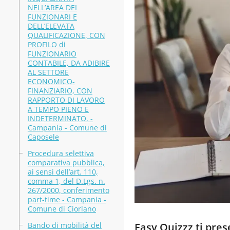
NELL’AREA DEI
FUNZIONARI E
DELL’ELEVATA
QUALIFICAZIONE, CON
PROFILO di
FUNZIONARIO
CONTABILE, DA ADIBIRE
AL SETTORE
ECONOMICO-
FINANZIARIO, CON
RAPPORTO DI LAVORO
A TEMPO PIENO E
INDETERMINATO. -
Campania - Comune di
Caposele
Procedura selettiva
comparativa pubblica,
ai sensi dell’art. 110,
comma 1, del D.Lgs. n.
267/2000, conferimento
part-time - Campania -
Comune di Ciorlano
Bando di mobilità del
Easy Quizzz ti pre