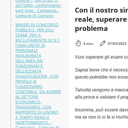
comma 1, del D.Lgs. n.
267/2000, conferimento
Con il nostro s
part-time - Campania -
Comune di Ciorlano
reale, superare
BANDO DI CONCORSO
problema
PUBBLICO, PER SOLI
ESAMI, PER IL
RECLUTAMENTO DI N.1
4 min.
07/03/2023
(UNA) UNITA’ DI
PERSONALE
INQUADRATA
Vuoi superare gli esami 
NELL’AREA DEI
FUNZIONARI E
Saprai bene che è necessa
DELL’ELEVATA
QUALIFICAZIONE, CON
questo potrebbe non esser
PROFILO di
FUNZIONARIO
Talvolta vengono a mancare
CONTABILE, DA ADIBIRE
AL SETTORE
alla prova e valutare il pr
ECONOMICO-
FINANZIARIO, CON
Insomma, può essere davve
RAPPORTO DI LAVORO
A TEMPO PIENO E
ma se non lo si fa si risch
INDETERMINATO. -
Campania - Comune di