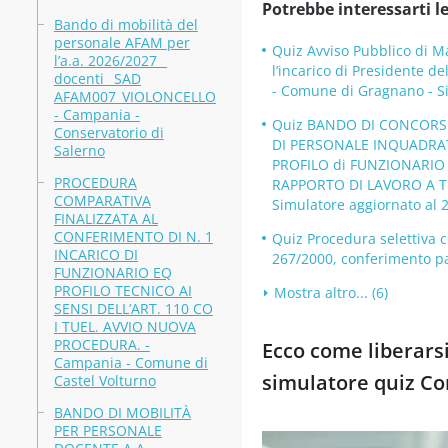
Potrebbe interessarti le
Bando di mobilità del
personale AFAM per
Quiz Avviso Pubblico di Ma
l’a.a. 2026/2027 _
l’incarico di Presidente 
docenti_ SAD
- Comune di Gragnano - Si
AFAM007_VIOLONCELLO
- Campania -
Quiz BANDO DI CONCORSO 
Conservatorio di
DI PERSONALE INQUADRAT
Salerno
PROFILO di FUNZIONARIO
PROCEDURA
RAPPORTO DI LAVORO A T
COMPARATIVA
Simulatore aggiornato al 
FINALIZZATA AL
CONFERIMENTO DI N. 1
Quiz Procedura selettiva c
INCARICO DI
267/2000, conferimento pa
FUNZIONARIO EQ
PROFILO TECNICO AI
Mostra altro... (6)
SENSI DELL’ART. 110 CO
I TUEL. AVVIO NUOVA
PROCEDURA. -
Ecco come liberarsi
Campania - Comune di
simulatore quiz C
Castel Volturno
BANDO DI MOBILITÀ
PER PERSONALE