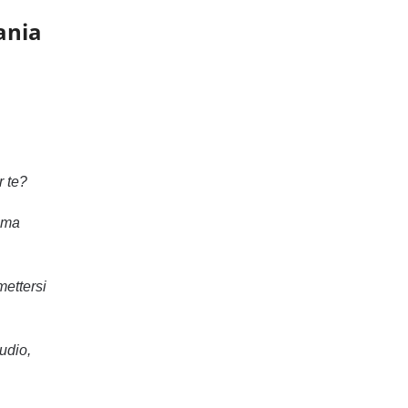
ania
r te?
 ma
mettersi
udio,