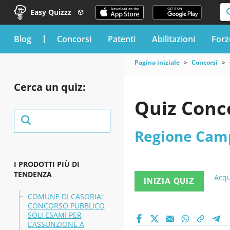
Easy Quizzz
blog
Concorsi
Patenti
Abilitazioni
Forz
Pagina iniziale
Concorsi
Cerca un quiz:
Quiz Conc
Regione Cam
I PRODOTTI PIÙ DI
TENDENZA
Acqu
INIZIA QUIZ
COMUNE DI CASORIA:
CONCORSO PUBBLICO
SOLI ESAMI PER
L’ASSUNZIONE A