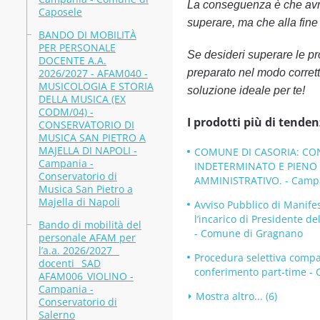
La conseguenza è che avra
Caposele
superare, ma che alla fine t
BANDO DI MOBILITÀ
PER PERSONALE
Se desideri superare le p
DOCENTE A.A.
2026/2027 - AFAM040 -
preparato nel modo corrett
MUSICOLOGIA E STORIA
soluzione ideale per te!
DELLA MUSICA (EX
CODM/04) -
I prodotti più di tenden
CONSERVATORIO DI
MUSICA SAN PIETRO A
MAJELLA DI NAPOLI -
COMUNE DI CASORIA: CON
Campania -
INDETERMINATO E PIENO D
Conservatorio di
AMMINISTRATIVO. - Campa
Musica San Pietro a
Majella di Napoli
Avviso Pubblico di Manifes
l’incarico di Presidente 
Bando di mobilità del
- Comune di Gragnano
personale AFAM per
l’a.a. 2026/2027 _
Procedura selettiva compar
docenti_ SAD
conferimento part-time -
AFAM006_VIOLINO -
Campania -
Mostra altro... (6)
Conservatorio di
Salerno