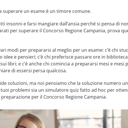
e a superare un esame è un timore comune.
tti insonni e farsi mangiare dall’ansia perché si pensa di no
rati per superare il Concorso Regione Campania, prova qu
ri modi per prepararsi al meglio per un esame: c’è chi stud
idee e pensieri; c’è chi preferisce passare ore in biblioteca
 sui libri; e c’è anche chi comincia a prepararsi mesi e mesi 
hiare di essersi persa qualcosa.
lide soluzioni, ma noi pensiamo che la soluzione numero u
i tuoi problemi sia un simulatore quiz fatto ad hoc per otte
a preparazione per il Concorso Regione Campania.