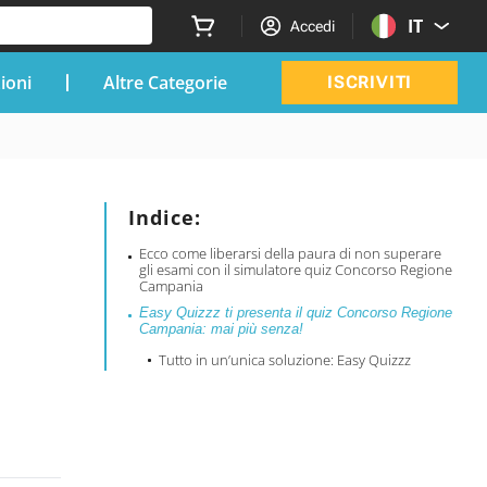
IT
Accedi
zioni
Altre Categorie
ISCRIVITI
Indice:
Ecco come liberarsi della paura di non superare
gli esami con il simulatore quiz Concorso Regione
Campania
Easy Quizzz ti presenta il quiz Concorso Regione
Campania: mai più senza!
Tutto in un’unica soluzione: Easy Quizzz