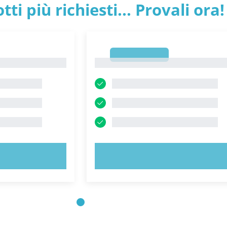
tti più richiesti... Provali ora!
1
1
ORA!
PROVA ORA!