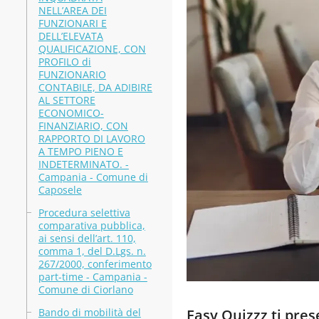
NELL’AREA DEI
FUNZIONARI E
DELL’ELEVATA
QUALIFICAZIONE, CON
PROFILO di
FUNZIONARIO
CONTABILE, DA ADIBIRE
AL SETTORE
ECONOMICO-
FINANZIARIO, CON
RAPPORTO DI LAVORO
A TEMPO PIENO E
INDETERMINATO. -
Campania - Comune di
Caposele
Procedura selettiva
comparativa pubblica,
ai sensi dell’art. 110,
comma 1, del D.Lgs. n.
267/2000, conferimento
part-time - Campania -
Comune di Ciorlano
Bando di mobilità del
Easy Quizzz ti pre