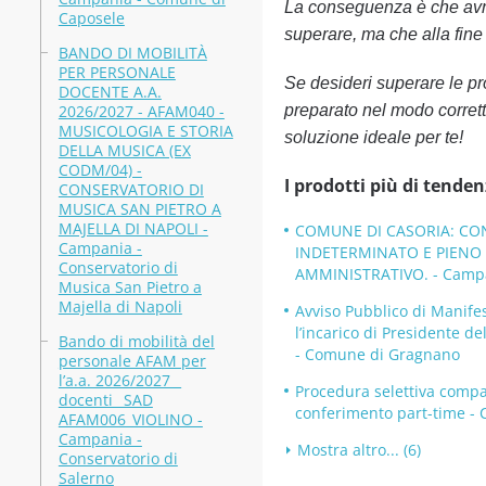
La conseguenza è che avra
Caposele
superare, ma che alla fine t
BANDO DI MOBILITÀ
PER PERSONALE
Se desideri superare le p
DOCENTE A.A.
2026/2027 - AFAM040 -
preparato nel modo corrett
MUSICOLOGIA E STORIA
soluzione ideale per te!
DELLA MUSICA (EX
CODM/04) -
I prodotti più di tenden
CONSERVATORIO DI
MUSICA SAN PIETRO A
MAJELLA DI NAPOLI -
COMUNE DI CASORIA: CON
Campania -
INDETERMINATO E PIENO D
Conservatorio di
AMMINISTRATIVO. - Campa
Musica San Pietro a
Majella di Napoli
Avviso Pubblico di Manifes
l’incarico di Presidente 
Bando di mobilità del
- Comune di Gragnano
personale AFAM per
l’a.a. 2026/2027 _
Procedura selettiva compar
docenti_ SAD
conferimento part-time -
AFAM006_VIOLINO -
Campania -
Mostra altro... (6)
Conservatorio di
Salerno