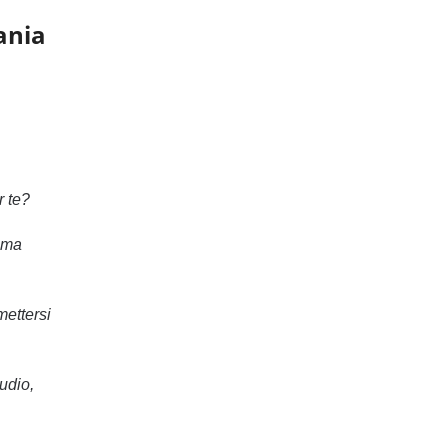
ania
r te?
 ma
mettersi
udio,