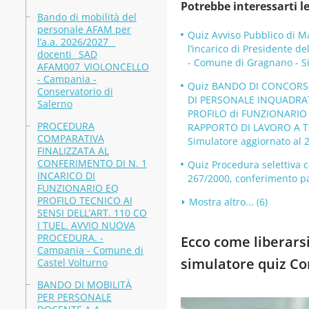
Potrebbe interessarti le
Bando di mobilità del
personale AFAM per
Quiz Avviso Pubblico di Ma
l’a.a. 2026/2027 _
l’incarico di Presidente 
docenti_ SAD
- Comune di Gragnano - Si
AFAM007_VIOLONCELLO
- Campania -
Quiz BANDO DI CONCORSO 
Conservatorio di
DI PERSONALE INQUADRAT
Salerno
PROFILO di FUNZIONARIO
PROCEDURA
RAPPORTO DI LAVORO A T
COMPARATIVA
Simulatore aggiornato al 
FINALIZZATA AL
CONFERIMENTO DI N. 1
Quiz Procedura selettiva c
INCARICO DI
267/2000, conferimento pa
FUNZIONARIO EQ
PROFILO TECNICO AI
Mostra altro... (6)
SENSI DELL’ART. 110 CO
I TUEL. AVVIO NUOVA
PROCEDURA. -
Ecco come liberarsi
Campania - Comune di
simulatore quiz C
Castel Volturno
BANDO DI MOBILITÀ
PER PERSONALE