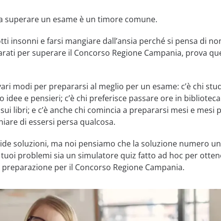
e a superare un esame è un timore comune.
tti insonni e farsi mangiare dall’ansia perché si pensa di no
rati per superare il Concorso Regione Campania, prova qu
ri modi per prepararsi al meglio per un esame: c’è chi stud
idee e pensieri; c’è chi preferisce passare ore in biblioteca
 sui libri; e c’è anche chi comincia a prepararsi mesi e mesi 
hiare di essersi persa qualcosa.
lide soluzioni, ma noi pensiamo che la soluzione numero u
i tuoi problemi sia un simulatore quiz fatto ad hoc per otte
a preparazione per il Concorso Regione Campania.