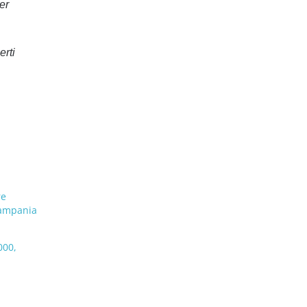
er
erti
re
Campania
000,