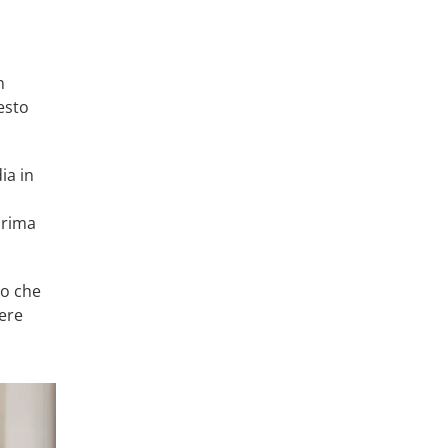
n
esto
ia in
prima
no che
nere