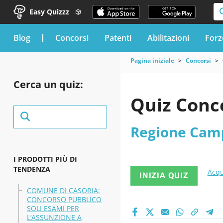
Easy Quizzz
blog
Concorsi
Patenti
Abilitazioni
Forz
Pagina iniziale
Concorsi
Cerca un quiz:
Quiz Conc
Regione Cam
I PRODOTTI PIÙ DI
TENDENZA
Acqu
INIZIA QUIZ
COMUNE DI CASORIA:
CONCORSO PUBBLICO
SOLI ESAMI PER
L’ASSUNZIONE A