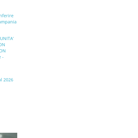
nferire
Campania
UNITA’
CON
CON
 -
al 2026