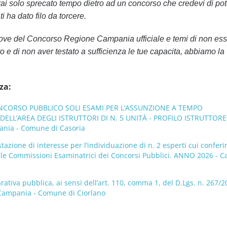
i solo sprecato tempo dietro ad un concorso che credevi di pot
i ha dato filo da torcere.
rove del Concorso Regione Campania ufficiale e temi di non ess
o e di non aver testato a sufficienza le tue capacita, abbiamo la
za:
CORSO PUBBLICO SOLI ESAMI PER L’ASSUNZIONE A TEMPO
ELL’AREA DEGLI ISTRUTTORI DI N. 5 UNITÀ - PROFILO ISTRUTTORE
nia - Comune di Casoria
tazione di interesse per l’individuazione di n. 2 esperti cui conferi
delle Commissioni Esaminatrici dei Concorsi Pubblici. ANNO 2026 - 
ativa pubblica, ai sensi dell’art. 110, comma 1, del D.Lgs. n. 267/2
 Campania - Comune di Ciorlano