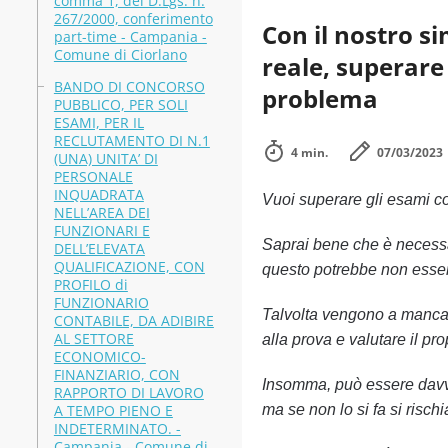
comma 1, del D.Lgs. n.
267/2000, conferimento
Con il nostro s
part-time - Campania -
Comune di Ciorlano
reale, superare
BANDO DI CONCORSO
problema
PUBBLICO, PER SOLI
ESAMI, PER IL
RECLUTAMENTO DI N.1
4 min.
07/03/2023
(UNA) UNITA’ DI
PERSONALE
INQUADRATA
Vuoi superare gli esami 
NELL’AREA DEI
FUNZIONARI E
Saprai bene che è necessa
DELL’ELEVATA
QUALIFICAZIONE, CON
questo potrebbe non esser
PROFILO di
FUNZIONARIO
Talvolta vengono a mancare
CONTABILE, DA ADIBIRE
AL SETTORE
alla prova e valutare il pr
ECONOMICO-
FINANZIARIO, CON
Insomma, può essere davve
RAPPORTO DI LAVORO
A TEMPO PIENO E
ma se non lo si fa si risch
INDETERMINATO. -
Campania - Comune di