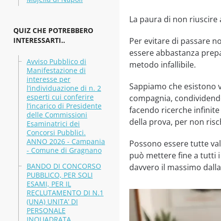
La paura di non riuscir
QUIZ CHE POTREBBERO
INTERESSARTI..
Per evitare di passare no
essere abbastanza prepa
Avviso Pubblico di
metodo infallibile.
Manifestazione di
interesse per
Sappiamo che esistono va
l’individuazione di n. 2
esperti cui conferire
compagnia, condividendo 
l’incarico di Presidente
facendo ricerche infinite
delle Commissioni
della prova, per non risc
Esaminatrici dei
Concorsi Pubblici.
ANNO 2026 - Campania
Possono essere tutte va
- Comune di Gragnano
può mettere fine a tutti 
BANDO DI CONCORSO
davvero il massimo dall
PUBBLICO, PER SOLI
ESAMI, PER IL
RECLUTAMENTO DI N.1
(UNA) UNITA’ DI
PERSONALE
INQUADRATA