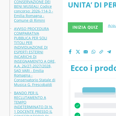
CONSERVAZIONE DEI
UNITA’ DI PE
BENI MUSEALI_Codice
concorso: 2026-114-3 -
Dr. G. Perini 
Emilia Romagna -
Comune di Rimini
Acqu
INIZIA QUIZ
AVVISO PROCEDURA
COMPARATIVA
PUBBLICA PER SOLI
TITOLI PER
INDIVIDUAZIONE DI
ESPERTI ESTERNI
INCARICHI DI
INSEGNAMENTO A ORE,
Ecco i prodo
A.A. 26/27-2027/2028,
SAD VARI - Emilia
Romagna -
Conservatorio Statale di
Musica G. Frescobaldi
1
BANDO PER IL
1
RECLUTAMENTO A
TEMPO
INDETERMINATO DI N.
1 DOCENTE PRESSO IL