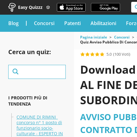
Easy Quizzz
blog
Concorsi
Patenti
Abilitazioni
Forz
Pagina iniziale
Concorsi
Quiz Avviso Pubblico Di Concor
Cerca un quiz:
5.0
(100 Voti)
Download 
AL FINE 
SUBORDINA
I PRODOTTI PIÙ DI
TENDENZA
PERSONALE
AVVISO PUBB
COMUNE DI RIMINI_
concorso n° 1 posto di
Protetta D
CONTRATTO D
funzionario socio-
culturale - ESPERTO IN