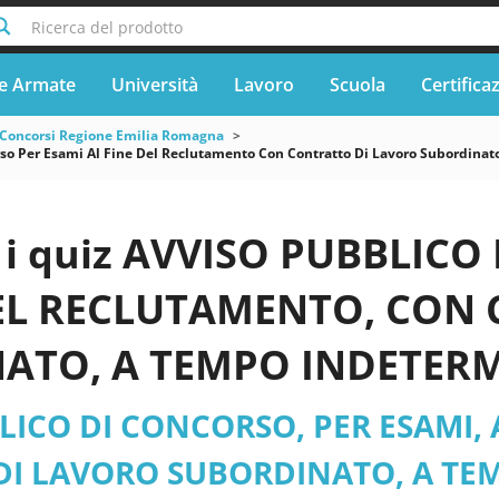
Ricerca del prodotto
e Armate
Università
Lavoro
Scuola
Certifica
Concorsi Regione Emilia Romagna
so Per Esami Al Fine Del Reclutamento Con Contratto Di Lavoro Subordinat
i quiz AVVISO PUBBLICO
DEL RECLUTAMENTO, CON
TO, A TEMPO INDETERMIN
 FISIOTERAPISTA - Emili
LICO DI CONCORSO, PER ESAMI,
r. G. Perini pdf versione 
I LAVORO SUBORDINATO, A TEM