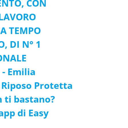
ENTO, CON
 LAVORO
 A TEMPO
 DI N° 1
SONALE
- Emilia
 Riposo Protetta
n ti bastano?
’app di Easy