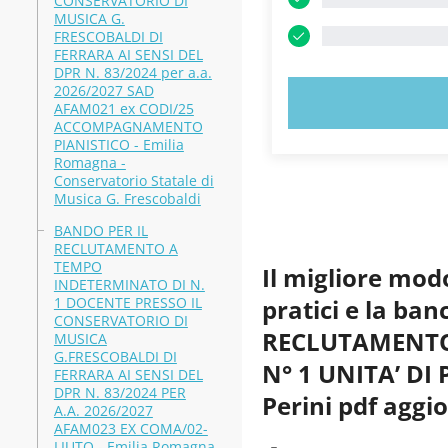
CONSERVATORIO DI
MUSICA G.
FRESCOBALDI DI
FERRARA AI SENSI DEL
DPR N. 83/2024 per a.a.
2026/2027 SAD
PROVA
AFAM021 ex CODI/25
ACCOMPAGNAMENTO
PIANISTICO - Emilia
Romagna -
Conservatorio Statale di
Musica G. Frescobaldi
BANDO PER IL
RECLUTAMENTO A
TEMPO
Il migliore mod
INDETERMINATO DI N.
1 DOCENTE PRESSO IL
pratici e la b
CONSERVATORIO DI
RECLUTAMENTO
MUSICA
G.FRESCOBALDI DI
N° 1 UNITA’ DI 
FERRARA AI SENSI DEL
DPR N. 83/2024 PER
Perini pdf aggi
A.A. 2026/2027
AFAM023 EX COMA/02-
LIUTO - Emilia Romagna