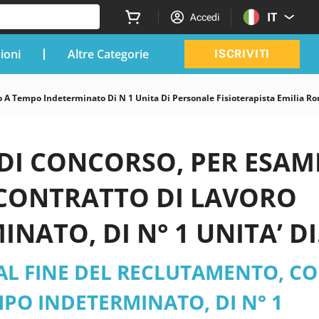
IT
Accedi
zioni
Altre Categorie
ISCRIVITI
o A Tempo Indeterminato Di N 1 Unita Di Personale Fisioterapista Emilia R
 DI CONCORSO, PER ESAMI
 CONTRATTO DI LAVORO
ATO, DI N° 1 UNITA’ DI
a Romagna - Casa Riposo
 AL FINE DEL RECLUTAMENTO, C
2026 aggiornati
PO INDETERMINATO, DI N° 1