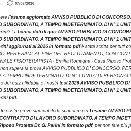
6
07/08/2026
nere
l’esame aggiornato AVVISO PUBBLICO DI CONCORS
SUBORDINATO, A TEMPO INDETERMINATO, DI N° 1 UNITA’
rini
? La
banca dati di quiz AVVISO PUBBLICO DI CONCO
SUBORDINATO, A TEMPO INDETERMINATO, DI N° 1 UNITA’
rini aggiornati al 2026 in formato pdf
è stata scritta per tutt
O, PER ESAMI, AL FINE DEL RECLUTAMENTO, CON CON
ALE FISIOTERAPISTA - Emilia Romagna - Casa Riposo Protetta D
rsone non supera la prova AVVISO PUBBLICO DI CONCORSO
TEMPO INDETERMINATO, DI N° 1 UNITA’ DI PERSONALE FISI
 dei quiz affidabili e i nostri
test 2026 AVVISO PUBBLICO 
SUBORDINATO, A TEMPO INDETERMINATO, DI N° 1 UNITA’
rini pdf
.
n le nostre prove stampabili da scaricare per
l’esame AVVISO 
ONTRATTO DI LAVORO SUBORDINATO, A TEMPO INDETERM
poso Protetta Dr. G. Perini in formato pdf
, per non fare più p