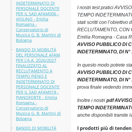
INDETERMINATO DI
I nostri test pratici
PERSONALE DOCENTE
PER IL SAD AFAM006 -
TEMPO INDETERMINATO, DI
VIOLINO - Emilia
stati scritti con l’obie
Romagna -
Conservatorio di
RECLUTAMENTO, CON CO
Musica G. B. Martini di
Emilia Romagna - Casa Rip
Bologna
AVVISO PUBBLICO DI 
BANDO DI MOBILITÀ
INDETERMINATO, DI N° 1
DEL PERSONALE AFAM
PER L’A.A. 2026/2027
In questo modo potrete st
FINALIZZATO AL
RECLUTAMENTO A
AVVISO PUBBLICO DI 
TEMPO PIENO E
INDETERMINATO, DI N° 1
INDETERMINATO DI
PERSONALE DOCENTE
prova finale vedendo imme
PER IL SAD AFAM018 -
PIANOFORTE - Emilia
Inoltre i nostri
pdf AVVIS
Romagna -
Conservatorio di
TEMPO INDETERMINATO, D
Musica G. B. Martini di
anche disponibili tramite
Bologna
I prodotti più di tenden
BANDO DI MOBILITÀ