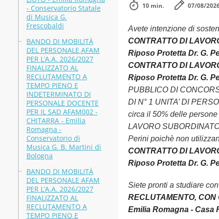
10 min.
07/08/202
- Conservatorio Statale
di Musica G.
Frescobaldi
Avete intenzione di soste
BANDO DI MOBILITÀ
CONTRATTO DI LAVORO 
DEL PERSONALE AFAM
Riposo Protetta Dr. G. Pe
PER L’A.A. 2026/2027
CONTRATTO DI LAVORO 
FINALIZZATO AL
RECLUTAMENTO A
Riposo Protetta Dr. G. Pe
TEMPO PIENO E
PUBBLICO DI CONCORS
INDETERMINATO DI
DI N° 1 UNITA’ DI PERSON
PERSONALE DOCENTE
PER IL SAD AFAM002 -
circa il 50% delle pe
CHITARRA - Emilia
LAVORO SUBORDINATO, A 
Romagna -
Conservatorio di
Perini poichè non utilizzano
Musica G. B. Martini di
CONTRATTO DI LAVORO 
Bologna
Riposo Protetta Dr. G. Pe
BANDO DI MOBILITÀ
DEL PERSONALE AFAM
Siete pronti a studiare co
PER L’A.A. 2026/2027
FINALIZZATO AL
RECLUTAMENTO, CON C
RECLUTAMENTO A
Emilia Romagna - Casa Ri
TEMPO PIENO E