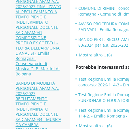
PERSONALE AFAM A.A.
2026/2027 FINALIZZATO
COMUNE DI RIMINI_ concor
AL RECLUTAMENTO A
Romagna - Comune di Rim
TEMPO PIENO E
INDETERMINATO
AVVISO PROCEDURA COMPAR
PERSONALE DOCENTE
SAD VARI - Emilia Romagna
SAD AFAM041
COMPOSIZIONE
BANDO PER IL RECLUTAME
PROFILO EX COTP/01 -
83/2024 per a.a. 2026/20
TEORIA DELL’ARMONIA
E ANALISI - Emilia
Mostra altro... (6)
Romagna -
Conservatorio di
Potrebbe interessarti s
Musica G. B. Martini di
Bologna
Test Regione Emilia Roma
BANDO DI MOBILITÀ
concorso: 2026-114-3 - E
PERSONALE AFAM A.A.
2026/2027
Test Regione Emilia Ro
RECLUTAMENTO
FUNZIONARIO EDUCATORE N
TEMPO PIENO E
INDETERMINATO
Test Regione Emilia Roma
PERSONALE DOCENTE
114-2. - Emilia Romagna -
SAD AFAM034 - MUSICA
DA CAMERA
Mostra altro... (6)