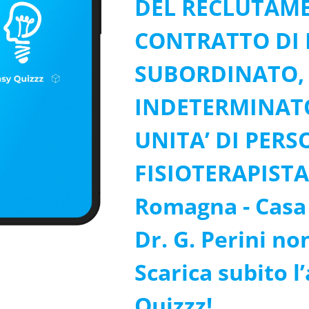
DEL RECLUTAM
CONTRATTO DI
SUBORDINATO,
INDETERMINATO,
UNITA’ DI PER
FISIOTERAPISTA 
Romagna - Casa
Dr. G. Perini no
Scarica subito l
Quizzz!