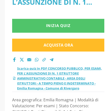
L’ASSUNZIONE DI N. 1
ESAMI, PER
ISTRUTTORE
L’ASSUNZIONE DI N.
AMMINISTRATIVO
INIZIA QUIZ
1 ISTRUTTORE
CONTABILE - AREA DEGLI
AMMINISTRATIVO
ISTRUTTORI - A TEMPO
ACQUISTA ORA
CONTABILE - AREA
PIENO E INDETERMINATO -
Emilia Romagna - Comune
DEGLI ISTRUTTORI - A
Scarica quiz in PDF CONCORSO PUBBLICO, PER ESAMI,
di Rivergaro
PER L’ASSUNZIONE DI N. 1 ISTRUTTORE
TEMPO PIENO E
AMMINISTRATIVO CONTABILE - AREA DEGLI
ISTRUTTORI - A TEMPO PIENO E INDETERMINATO -
INDETERMINATO -
Emilia Romagna - Comune di Rivergaro
Area geografica: Emilia Romagna | Modalità di
Emilia Romagna -
Valutazione: Per esami | Stato Concorso: