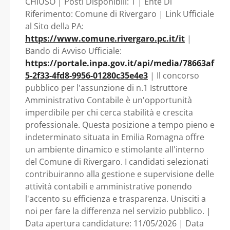
CHIUSO | Posti Disponibili: 1 | Ente Di
Comune di Rivergaro
Riferimento: Comune di Rivergaro | Link Ufficiale
al Sito della PA:
https://www.comune.rivergaro.pc.it/it
|
Bando di Avviso Ufficiale:
https://portale.inpa.gov.it/api/media/78663af
5-2f33-4fd8-9956-01280c35e4e3
| Il concorso
pubblico per l'assunzione di n.1 Istruttore
Amministrativo Contabile è un'opportunità
imperdibile per chi cerca stabilità e crescita
professionale. Questa posizione a tempo pieno e
indeterminato situata in Emilia Romagna offre
un ambiente dinamico e stimolante all'interno
del Comune di Rivergaro. I candidati selezionati
contribuiranno alla gestione e supervisione delle
attività contabili e amministrative ponendo
l'accento su efficienza e trasparenza. Unisciti a
noi per fare la differenza nel servizio pubblico. |
Data apertura candidature: 11/05/2026 | Data