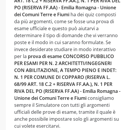
ART. 18 C.2 + RISERVA FF.AA.), N. 1 PER RIVA DEL
PO (RISERVA FF.AA) - Emilia Romagna - Unione
dei Comuni Terre e Fiumi
ha dei quiz composti
da più argomenti, come se fosse una prova di
esame ufficiale e questo può aiutarvi a
determinare il tipo di domande che vi verranno
poste e il modo in cui saranno formulate. Se
invece desiderate studiare in modo interattivo
per la
prova di esame CONCORSO PUBBLICO
PER ESAMI PER N. 2 ARCHITETTI/INGEGNERI
CON ABILITAZIONE, A TEMPO PIENO E INDET:
N. 1 PER COMUNE DI COPPARO (RISERVA L.
68/99 ART. 18 C.2 + RISERVA FF.AA.), N. 1 PER
RIVA DEL PO (RISERVA FF.AA) - Emilia Romagna -
Unione dei Comuni Terre e Fiumi
consigliamo
sempre il Simulatore con tutti gli argomenti
ufficiali delle prove di esame, tramite il quale è
anche possibile impostare solo gli argomenti su
cui volete esercitarvi.