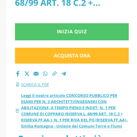
68/99 ART. 18 C.2 +
RI CON
RISERVA FF.AA.), N. 1 PER
ABILITAZIONE, A
RIVA DEL PO (RISERVA
INIZIA QUIZ
TEMPO PIENO E
FF.AA) - Emilia Romagna -
INDET: N. 1 PER
Unione dei Comuni Terre
ACQUISTA ORA
COMUNE DI
e Fiumi - PDF
COPPARO (RISERVA L.
SCARICA IL PDF
68/99 ART. 18 C.2 +
Leggi il nostro articolo CONCORSO PUBBLICO PER
ESAMI PER N. 2 ARCHITETTI/INGEGNERI CON
ABILITAZIONE, A TEMPO PIENO E INDET: N. 1 PER
RISERVA FF.AA.), N. 1
COMUNE DI COPPARO (RISERVA L. 68/99 ART. 18 C.2 +
RISERVA FF.AA.), N. 1 PER RIVA DEL PO (RISERVA FF.AA) -
PER RIVA DEL PO
Emilia Romagna - Unione dei Comuni Terre e Fiumi