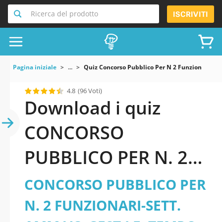
Ricerca del prodotto
ISCRIVITI
Pagina iniziale
...
Quiz Concorso Pubblico Per N 2 Funzionari Set
4.8
(96 Voti)
Download i quiz
CONCORSO
PUBBLICO PER N. 2
FUNZIONARI-SETT.
CONCORSO PUBBLICO PER
AMM.VO-GEST.LE,
N. 2 FUNZIONARI-SETT.