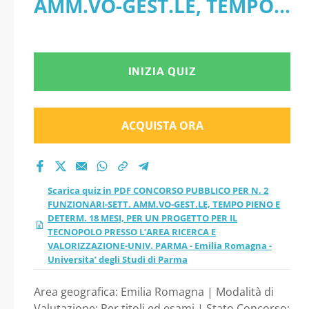
AMM.VO-GEST.LE, TEMPO
FUNZIONARI-SETT.
PIENO E DETERM. 18 MESI,
AMM.VO-GEST.LE,
PER UN PROGETTO PER IL
INIZIA QUIZ
TEMPO PIENO E
TECNOPOLO PRESSO
DETERM. 18 MESI,
L’AREA RICERCA E
ACQUISTA ORA
PER UN PROGETTO
VALORIZZAZIONE-UNIV.
PARMA - Emilia Romagna -
PER IL TECNOPOLO
Scarica quiz in PDF CONCORSO PUBBLICO PER N. 2
Universita’ degli Studi di
FUNZIONARI-SETT. AMM.VO-GEST.LE, TEMPO PIENO E
PRESSO L’AREA
DETERM. 18 MESI, PER UN PROGETTO PER IL
Parma
TECNOPOLO PRESSO L’AREA RICERCA E
RICERCA E
VALORIZZAZIONE-UNIV. PARMA - Emilia Romagna -
Universita’ degli Studi di Parma
VALORIZZAZIONE-
Area geografica: Emilia Romagna | Modalità di
Valutazione: Per titoli ed esami | Stato Concorso: