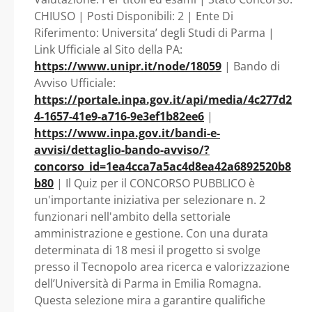
UNIV. PARMA - Emilia
CHIUSO | Posti Disponibili: 2 | Ente Di
Riferimento: Universita’ degli Studi di Parma |
Romagna -
Link Ufficiale al Sito della PA:
https://www.unipr.it/node/18059
| Bando di
Universita’ degli
Avviso Ufficiale:
https://portale.inpa.gov.it/api/media/4c277d2
Studi di Parma
4-1657-41e9-a716-9e3ef1b82ee6
|
https://www.inpa.gov.it/bandi-e-
avvisi/dettaglio-bando-avviso/?
concorso_id=1ea4cca7a5ac4d8ea42a6892520b8
b80
| Il Quiz per il CONCORSO PUBBLICO è
un'importante iniziativa per selezionare n. 2
funzionari nell'ambito della settoriale
amministrazione e gestione. Con una durata
determinata di 18 mesi il progetto si svolge
presso il Tecnopolo area ricerca e valorizzazione
dell’Università di Parma in Emilia Romagna.
Questa selezione mira a garantire qualifiche