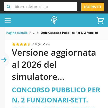
Ricerca del prodotto
ISCRIVITI
Pagina iniziale
...
Quiz Concorso Pubblico Per N 2 Funzionari Set
4.8
(96 Voti)
Versione aggiornata
al 2026 del
simulatore
CONCORSO
CONCORSO PUBBLICO PER
PUBBLICO PER N. 2
N. 2 FUNZIONARI-SETT.