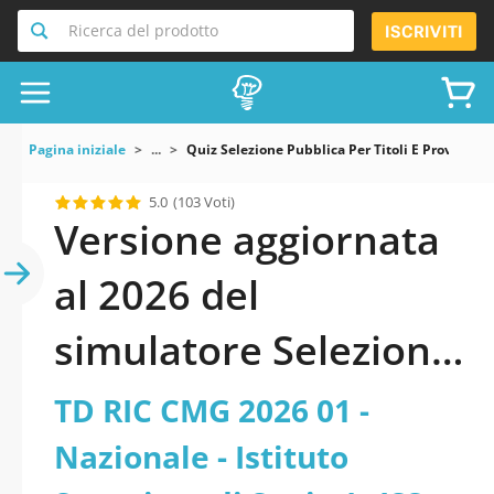
Ricerca del prodotto
ISCRIVITI
Pagina iniziale
...
Quiz Selezione Pubblica Per Titoli E Prova Coll
5.0
(103 Voti)
Versione aggiornata
al 2026 del
simulatore Selezione
pubblica, per titoli e
TD RIC CMG 2026 01 -
prova-colloquio, per
Nazionale - Istituto