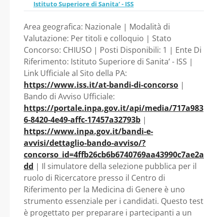
presso il Centro di
Istituto Superiore di Sanita’ - ISS
Area geografica: Nazionale | Modalità di
Riferimento per la
Valutazione: Per titoli e colloquio | Stato
Concorso: CHIUSO | Posti Disponibili: 1 | Ente Di
Medicina di Genere
Riferimento: Istituto Superiore di Sanita’ - ISS |
Link Ufficiale al Sito della PA:
(durata del
https://www.iss.it/at-bandi-di-concorso
|
Bando di Avviso Ufficiale:
contratto: 24 mesi e
https://portale.inpa.gov.it/api/media/717a983
6-8420-4e49-affc-17457a32793b
|
comunque non oltre
https://www.inpa.gov.it/bandi-e-
avvisi/dettaglio-bando-avviso/?
il termine di
concorso_id=4ffb26cb6b6740769aa43990c7ae2a
dd
| Il simulatore della selezione pubblica per il
scadenza del
ruolo di Ricercatore presso il Centro di
Riferimento per la Medicina di Genere è uno
progetto previsto per
strumento essenziale per i candidati. Questo test
è progettato per preparare i partecipanti a un