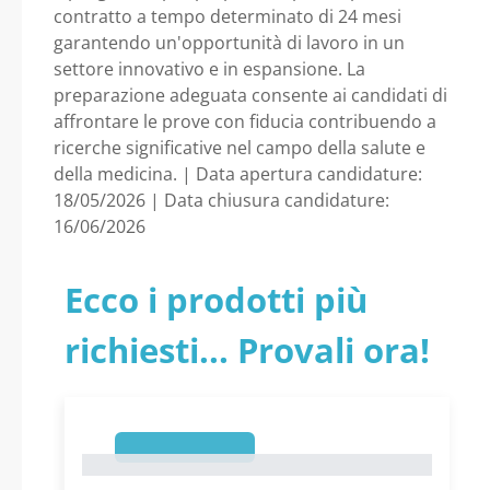
il 30.04.2029) - codice
contratto a tempo determinato di 24 mesi
garantendo un'opportunità di lavoro in un
concorso: TD RIC
settore innovativo e in espansione. La
preparazione adeguata consente ai candidati di
CMG 2026 01 -
affrontare le prove con fiducia contribuendo a
ricerche significative nel campo della salute e
della medicina. | Data apertura candidature:
Nazionale - Istituto
18/05/2026 | Data chiusura candidature:
16/06/2026
Superiore di Sanita’ -
ISS
Ecco i prodotti più
richiesti... Provali ora!
1
1