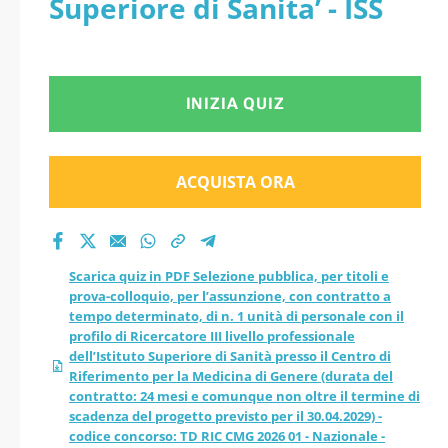
Superiore di Sanita’ - ISS
l’assunzione, con
contratto a tempo
INIZIA QUIZ
determinato, di n. 1
unità di personale
ACQUISTA ORA
con il profilo di
Ricercatore III livello
Scarica quiz in PDF Selezione pubblica, per titoli e
prova-colloquio, per l’assunzione, con contratto a
professionale
tempo determinato, di n. 1 unità di personale con il
profilo di Ricercatore III livello professionale
dell’Istituto
dell’Istituto Superiore di Sanità presso il Centro di
Riferimento per la Medicina di Genere (durata del
contratto: 24 mesi e comunque non oltre il termine di
Superiore di Sanità
scadenza del progetto previsto per il 30.04.2029) -
codice concorso: TD RIC CMG 2026 01 - Nazionale -