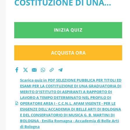
COSTITUZIONE DI UNA
PER LA
GRADUATORIA DI MERITO
COSTITUZIONE DI
D’ISTITUTO DI ASPIRANTI A
INIZIA QUIZ
UNA GRADUATORIA
RAPPORTO DI LAVORO A
DI MERITO
TEMPO DETERMINATO NEL
ACQUISTA ORA
D’ISTITUTO DI
PROFILO DI OPERATORE
AREA I - C.C.N.L. AFAM
ASPIRANTI A
Scarica quiz in PDF SELEZIONE PUBBLICA PER TITOLI ED
VIGENTE - PER LE ESIGENZE
ESAMI PER LA COSTITUZIONE DI UNA GRADUATORIA DI
RAPPORTO DI
MERITO D’ISTITUTO DI ASPIRANTI A RAPPORTO DI
DELL’ACCADEMIA DI BELLE
LAVORO A TEMPO DETERMINATO NEL PROFILO DI
LAVORO A TEMPO
OPERATORE AREA I - C.C.N.L. AFAM VIGENTE - PER LE
ARTI DI BOLOGNA E DEL
ESIGENZE DELL’ACCADEMIA DI BELLE ARTI DI BOLOGNA
E DEL CONSERVATORIO DI MUSICA G. B. MARTINI DI
DETERMINATO NEL
BOLOGNA - Emilia Romagna - Accademia di Belle Arti
CONSERVATORIO DI
di Bologna