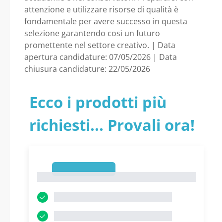
MUSICA G. B.
attenzione e utilizzare risorse di qualità è
fondamentale per avere successo in questa
MARTINI DI
selezione garantendo così un futuro
promettente nel settore creativo. | Data
BOLOGNA - Emilia
apertura candidature: 07/05/2026 | Data
chiusura candidature: 22/05/2026
Romagna -
Ecco i prodotti più
Accademia di Belle
richiesti... Provali ora!
Arti di Bologna
1
1