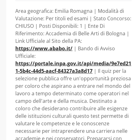
PROFILO DI
MUSICA G. B. MARTINI DI
Area geografica: Emilia Romagna | Modalità di
BOLOGNA - Emilia
OPERATORE AREA I -
Valutazione: Per titoli ed esami | Stato Concorso:
CHIUSO | Posti Disponibili: 1 | Ente Di
Romagna - Accademia di
Riferimento: Accademia di Belle Arti di Bologna |
C.C.N.L. AFAM
Link Ufficiale al Sito della PA:
Belle Arti di Bologna
https://www.ababo.it/
| Bando di Avviso
VIGENTE - PER LE
Ufficiale:
https://portale.inpa.gov.it/api/media/9e7ed21
ESIGENZE
1-5b4c-44d5-aacf-84327a3a8d17
| Il quiz per la
selezione pubblica offre un'opportunità preziosa
DELL’ACCADEMIA DI
per coloro che aspirano a entrare nel mondo del
lavoro a tempo determinato come operatori nel
BELLE ARTI DI
campo dell'arte e della musica. Destinato a
coloro che desiderano contribuire alle esigenze
BOLOGNA E DEL
delle istituzioni culturali questo test permette di
valutare le competenze e le conoscenze
CONSERVATORIO DI
necessarie per intraprendere una carriera nelle
accademie e nei conservatori. Prepararsi con