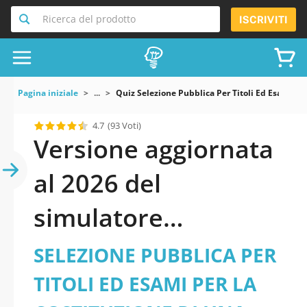
Ricerca del prodotto
ISCRIVITI
Pagina iniziale
...
Quiz Selezione Pubblica Per Titoli Ed Esami Pe
4.7
(93 Voti)
Versione aggiornata
al 2026 del
simulatore
SELEZIONE PUBBLICA
SELEZIONE PUBBLICA PER
PER TITOLI ED ESAMI
TITOLI ED ESAMI PER LA