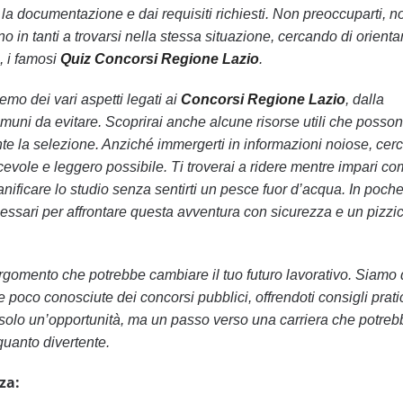
ta la documentazione e dai requisiti richiesti. Non preoccuparti, n
o in tanti a trovarsi nella stessa situazione, cercando di orientar
, i famosi
Quiz Concorsi Regione Lazio
.
remo dei vari aspetti legati ai
Concorsi Regione Lazio
, dalla
omuni da evitare. Scoprirai anche alcune risorse utili che posso
urante la selezione. Anziché immergerti in informazioni noiose, ce
piacevole e leggero possibile. Ti troverai a ridere mentre impari c
anificare lo studio senza sentirti un pesce fuor d’acqua. In poche
cessari per affrontare questa avventura con sicurezza e un pizzic
rgomento che potrebbe cambiare il tuo futuro lavorativo. Siamo 
e poco conosciute dei concorsi pubblici, offrendoti consigli prati
 solo un’opportunità, ma un passo verso una carriera che potreb
 quanto divertente.
za: