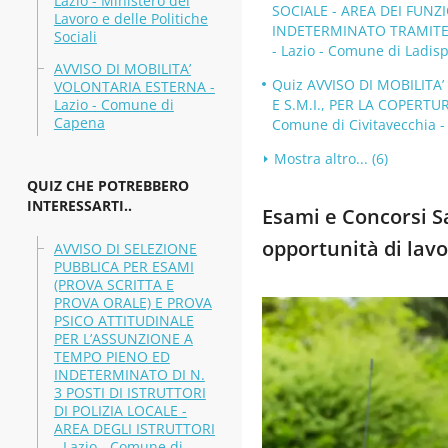
Lazio - Ministero del
SOCIALE - AREA DEI FUNZ
Lavoro e delle Politiche
INDETERMINATO TRAMITE P
Sociali
- Lazio - Comune di Ladisp
AVVISO DI MOBILITA’
Quiz AVVISO DI MOBILITA’
VOLONTARIA ESTERNA -
Lazio - Comune di
E S.M.I., PER LA COPERTU
Capena
Comune di Civitavecchia -
Mostra altro... (6)
QUIZ CHE POTREBBERO
INTERESSARTI..
Esami e Concorsi Sa
opportunità di lavo
AVVISO DI SELEZIONE
PUBBLICA PER ESAMI
(PROVA SCRITTA E
PROVA ORALE) E PROVA
PSICO ATTITUDINALE
PER L’ASSUNZIONE A
TEMPO PIENO ED
INDETERMINATO DI N.
3 POSTI DI ISTRUTTORI
DI POLIZIA LOCALE -
AREA DEGLI ISTRUTTORI
- Lazio - Comune di