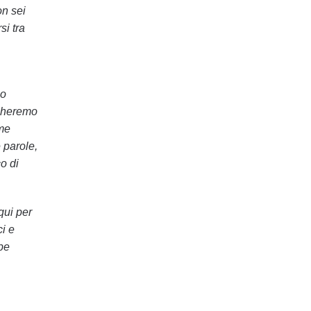
on sei
si tra
no
rcheremo
ome
 parole,
o di
qui per
ci e
be