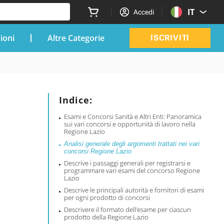
IT
Accedi
zioni
Altre Categorie
ISCRIVITI
Indice:
Esami e Concorsi Sanità e Altri Enti: Panoramica
sui vari concorsi e opportunità di lavoro nella
Regione Lazio
Analisi generale degli argomenti trattati nei vari
concorsi Regione Lazio
Descrive i passaggi generali per registrarsi e
programmare vari esami del concorso Regione
Lazio
Descrive le principali autorità e fornitori di esami
per ogni prodotto di concorsi
Descrivere il formato dell’esame per ciascun
prodotto della Regione Lazio