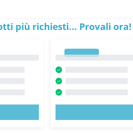
tti più richiesti... Provali ora!
1
1
ORA!
PROVA ORA!