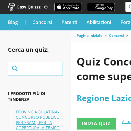
Easy Quizzz
blog
Concorsi
Patenti
Abilitazioni
Forz
Pagina iniziale
Concorsi
Cerca un quiz:
Quiz Conco
come supe
I PRODOTTI PIÙ DI
Regione Lazi
TENDENZA
PROVINCIA DI LATINA-
CONCORSO PUBBLICO,
Acqu
PER ESAMI, PER LA
INIZIA QUIZ
COPERTURA, A TEMPO