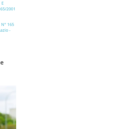
 E
165/2001
 N° 165
azio -
 e