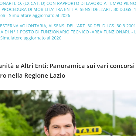
IONARI E.Q. (EX CAT. D) CON RAPPORTO DI LAVORO A TEMPO PIENO
ROCEDURA DI MOBILITA’ TRA ENTI AI SENSI DELL’ART. 30 D.LGS. 
oli - Simulatore aggiornato al 2026
 ESTERNA VOLONTARIA, AI SENSI DELL’ART. 30 DEL D.LGS. 30.3.2001
RA DI N° 1 POSTO DI FUNZIONARIO TECNICO -AREA FUNZIONARI. - L
 Simulatore aggiornato al 2026
nità e Altri Enti: Panoramica sui vari concorsi
ro nella Regione Lazio