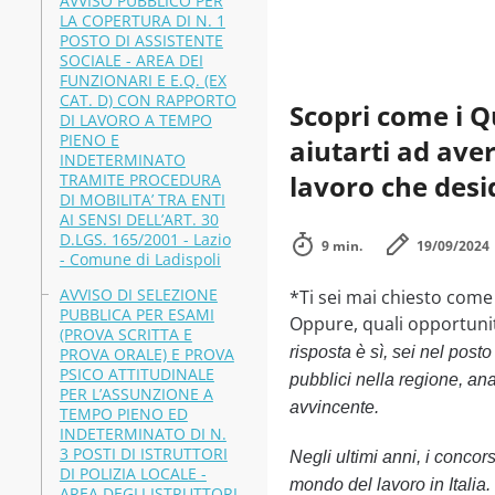
AVVISO PUBBLICO PER
LA COPERTURA DI N. 1
POSTO DI ASSISTENTE
SOCIALE - AREA DEI
FUNZIONARI E E.Q. (EX
CAT. D) CON RAPPORTO
Scopri come i Q
DI LAVORO A TEMPO
PIENO E
aiutarti ad aver
INDETERMINATO
lavoro che desi
TRAMITE PROCEDURA
DI MOBILITA’ TRA ENTI
AI SENSI DELL’ART. 30
D.LGS. 165/2001 - Lazio
9 min.
19/09/2024
- Comune di Ladispoli
AVVISO DI SELEZIONE
*Ti sei mai chiesto come
PUBBLICA PER ESAMI
Oppure, quali opportuni
(PROVA SCRITTA E
risposta è sì, sei nel post
PROVA ORALE) E PROVA
PSICO ATTITUDINALE
pubblici nella regione, an
PER L’ASSUNZIONE A
avvincente.
TEMPO PIENO ED
INDETERMINATO DI N.
3 POSTI DI ISTRUTTORI
Negli ultimi anni, i concor
DI POLIZIA LOCALE -
mondo del lavoro in Italia
AREA DEGLI ISTRUTTORI