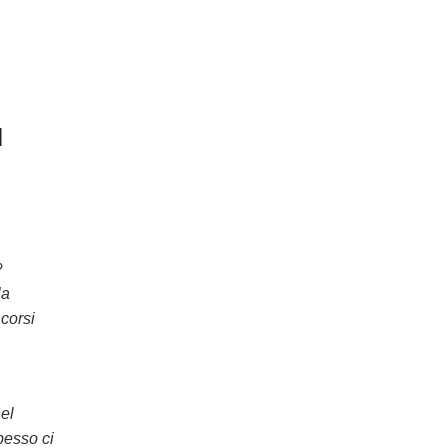
l
?
la
ncorsi
nel
pesso ci