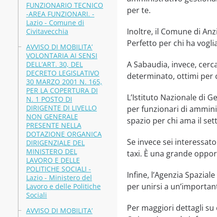
FUNZIONARIO TECNICO
per te.
-AREA FUNZIONARI. -
Lazio - Comune di
Inoltre, il Comune di Anz
Civitavecchia
Perfetto per chi ha voglia
AVVISO DI MOBILITA’
VOLONTARIA AI SENSI
A Sabaudia, invece, cerca
DELL’ART. 30, DEL
DECRETO LEGISLATIVO
determinato, ottimi per 
30 MARZO 2001 N. 165,
PER LA COPERTURA DI
L’Istituto Nazionale di G
N. 1 POSTO DI
DIRIGENTE DI LIVELLO
per funzionari di ammini
NON GENERALE
spazio per chi ama il set
PRESENTE NELLA
DOTAZIONE ORGANICA
Se invece sei interessat
DIRIGENZIALE DEL
MINISTERO DEL
taxi. È una grande opport
LAVORO E DELLE
POLITICHE SOCIALI -
Infine, l’Agenzia Spazial
Lazio - Ministero del
per unirsi a un’important
Lavoro e delle Politiche
Sociali
Per maggiori dettagli su
AVVISO DI MOBILITA’