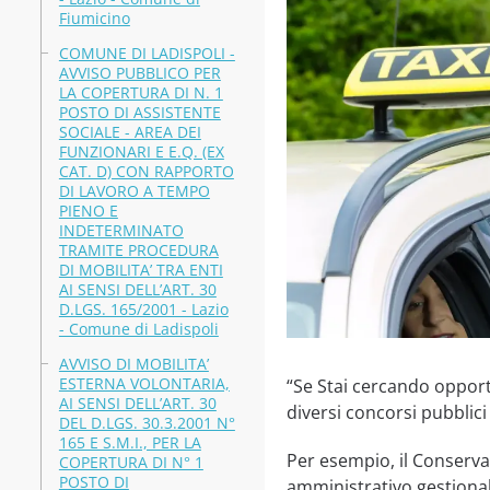
Fiumicino
COMUNE DI LADISPOLI -
AVVISO PUBBLICO PER
LA COPERTURA DI N. 1
POSTO DI ASSISTENTE
SOCIALE - AREA DEI
FUNZIONARI E E.Q. (EX
CAT. D) CON RAPPORTO
DI LAVORO A TEMPO
PIENO E
INDETERMINATO
TRAMITE PROCEDURA
DI MOBILITA’ TRA ENTI
AI SENSI DELL’ART. 30
D.LGS. 165/2001 - Lazio
- Comune di Ladispoli
AVVISO DI MOBILITA’
ESTERNA VOLONTARIA,
“Se Stai cercando opportu
AI SENSI DELL’ART. 30
diversi concorsi pubblici
DEL D.LGS. 30.3.2001 N°
165 E S.M.I., PER LA
Per esempio, il Conserva
COPERTURA DI N° 1
POSTO DI
amministrativo gestional