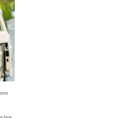
 sono
e fare