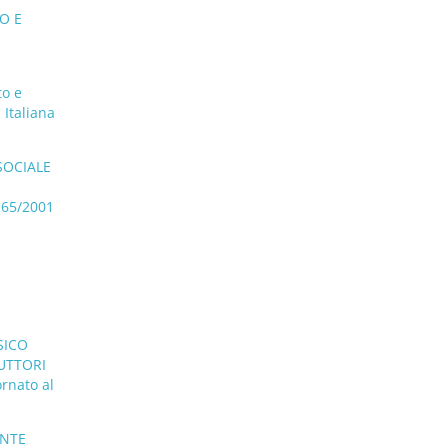
O E
to e
 Italiana
SOCIALE
165/2001
SICO
RUTTORI
rnato al
ENTE