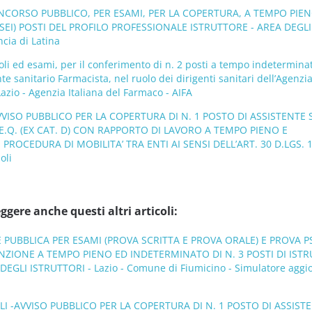
ONCORSO PUBBLICO, PER ESAMI, PER LA COPERTURA, A TEMPO PIEN
(SEI) POSTI DEL PROFILO PROFESSIONALE ISTRUTTORE - AREA DEGLI
ncia di Latina
oli ed esami, per il conferimento di n. 2 posti a tempo indetermina
nte sanitario Farmacista, nel ruolo dei dirigenti sanitari dell’Agenzia
azio - Agenzia Italiana del Farmaco - AIFA
VISO PUBBLICO PER LA COPERTURA DI N. 1 POSTO DI ASSISTENTE 
 E.Q. (EX CAT. D) CON RAPPORTO DI LAVORO A TEMPO PIENO E
ROCEDURA DI MOBILITA’ TRA ENTI AI SENSI DELL’ART. 30 D.LGS. 
oli
ggere anche questi altri articoli:
E PUBBLICA PER ESAMI (PROVA SCRITTA E PROVA ORALE) E PROVA P
NZIONE A TEMPO PIENO ED INDETERMINATO DI N. 3 POSTI DI IST
DEGLI ISTRUTTORI - Lazio - Comune di Fiumicino - Simulatore aggio
I -AVVISO PUBBLICO PER LA COPERTURA DI N. 1 POSTO DI ASSIST