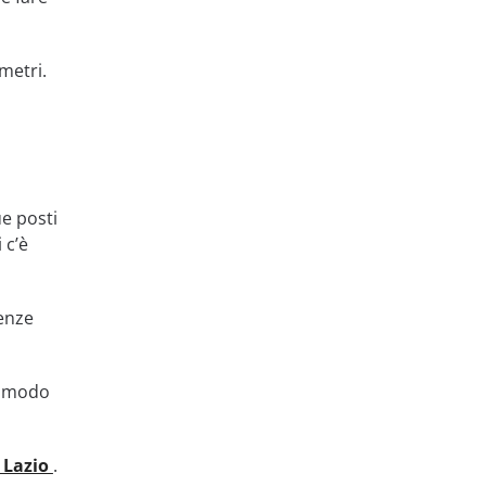
metri.
ue posti
 c’è
cenze
el modo
 Lazio
.