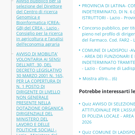
Avviso pubblico per la
PROVINCIA DI LATINA- C
selezione del Direttore
del Centro di ricerca
INDETERMINATO, DI N. 6 
Genomica e
ISTRUTTORI - Lazio - Provi
Bioinformatica (CREA-
GB) del CREA - Lazio -
Concorso pubblico, per tit
Consiglio per la ricerca
pieno nel profilo di dirige
in agricoltura e l’analisi
del Farmaco. Cod. FAR2 - L
dell’economia agraria
COMUNE DI LADISPOLI -AV
AVVISO DI MOBILITA’
- AREA DEI FUNZIONARI E
VOLONTARIA AI SENSI
INDETERMINATO TRAMITE P
DELL’ART. 30, DEL
- Lazio - Comune di Ladisp
DECRETO LEGISLATIVO
30 MARZO 2001 N. 165,
Mostra altro... (6)
PER LA COPERTURA DI
N. 1 POSTO DI
Potrebbe interessarti le
DIRIGENTE DI LIVELLO
NON GENERALE
PRESENTE NELLA
Quiz AVVISO DI SELEZION
DOTAZIONE ORGANICA
ATTITUDINALE PER L’ASSU
DIRIGENZIALE DEL
DI POLIZIA LOCALE - AREA 
MINISTERO DEL
2026
LAVORO E DELLE
POLITICHE SOCIALI -
Quiz COMUNE DI LADISPOL