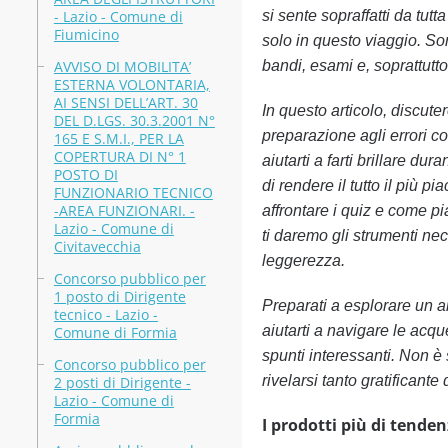
- Lazio - Comune di
si sente sopraffatti da tut
Fiumicino
solo in questo viaggio. Son
AVVISO DI MOBILITA’
bandi, esami e, soprattutto
ESTERNA VOLONTARIA,
AI SENSI DELL’ART. 30
In questo articolo, discute
DEL D.LGS. 30.3.2001 N°
preparazione agli errori c
165 E S.M.I., PER LA
COPERTURA DI N° 1
aiutarti a farti brillare d
POSTO DI
di rendere il tutto il più 
FUNZIONARIO TECNICO
-AREA FUNZIONARI. -
affrontare i quiz e come pi
Lazio - Comune di
ti daremo gli strumenti ne
Civitavecchia
leggerezza.
Concorso pubblico per
1 posto di Dirigente
Preparati a esplorare un a
tecnico - Lazio -
aiutarti a navigare le acqu
Comune di Formia
spunti interessanti. Non è
Concorso pubblico per
rivelarsi tanto gratificante
2 posti di Dirigente -
Lazio - Comune di
Formia
I prodotti più di tenden