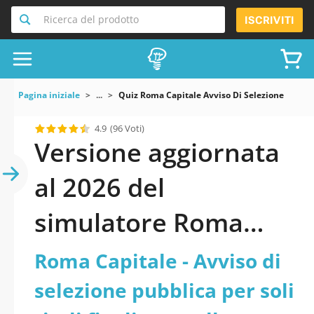
Ricerca del prodotto
ISCRIVITI
Pagina iniziale
...
Quiz Roma Capitale Avviso Di Selezione Pubblic
4.9
(96 Voti)
Versione aggiornata
al 2026 del
simulatore Roma
Capitale - Avviso di
Roma Capitale - Avviso di
selezione pubblica
selezione pubblica per soli