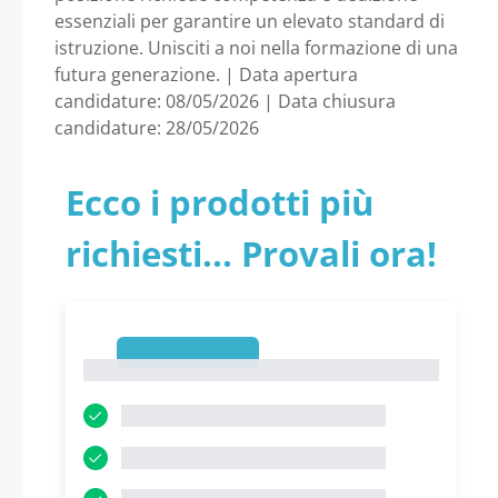
Famiglia Educativa e
essenziali per garantire un elevato standard di
istruzione. Unisciti a noi nella formazione di una
Sociale - Lazio -
futura generazione. | Data apertura
candidature: 08/05/2026 | Data chiusura
ROMA CAPITALE -
candidature: 28/05/2026
Dipartimento
Ecco i prodotti più
Organizzazione e
richiesti... Provali ora!
Risorse Umane
1
1