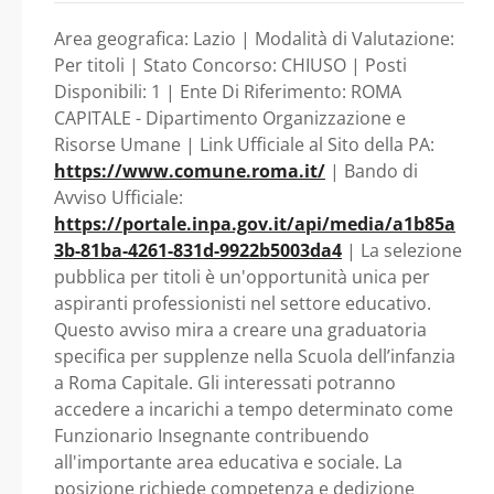
incarichi a tempo
dei Funzionari e
Area geografica: Lazio | Modalità di Valutazione:
dell’Elevata Qualificazione
determinato nel
Per titoli | Stato Concorso: CHIUSO | Posti
Disponibili: 1 | Ente Di Riferimento: ROMA
- Famiglia Educativa e
CAPITALE - Dipartimento Organizzazione e
profilo professionale
Risorse Umane | Link Ufficiale al Sito della PA:
Sociale - Lazio - ROMA
https://www.comune.roma.it/
| Bando di
di Funzionario
Avviso Ufficiale:
CAPITALE - Dipartimento
https://portale.inpa.gov.it/api/media/a1b85a
Insegnante Scuola
Organizzazione e Risorse
3b-81ba-4261-831d-9922b5003da4
| La selezione
pubblica per titoli è un'opportunità unica per
dell’Infanzia - Area
Umane
aspiranti professionisti nel settore educativo.
Questo avviso mira a creare una graduatoria
dei Funzionari e
specifica per supplenze nella Scuola dell’infanzia
a Roma Capitale. Gli interessati potranno
dell’Elevata
accedere a incarichi a tempo determinato come
Funzionario Insegnante contribuendo
Qualificazione -
all'importante area educativa e sociale. La
posizione richiede competenza e dedizione