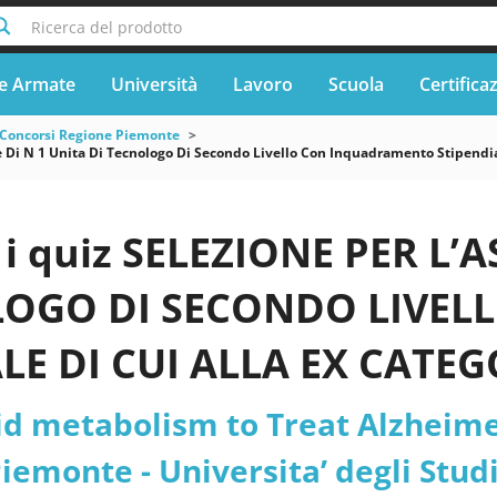
Ricerca del prodotto
e Armate
Università
Lavoro
Scuola
Certifica
Concorsi Regione Piemonte
 Di N 1 Unita Di Tecnologo Di Secondo Livello Con Inquadramento Stipendi
i quiz SELEZIONE PER L’A
LOGO DI SECONDO LIVE
LE DI CUI ALLA EX CATEG
A D3), CON CONTRATTO 
pid metabolism to Treat Alzheime
ATO (DURATA 36 MESI), 
iemonte - Universita’ degli Studi