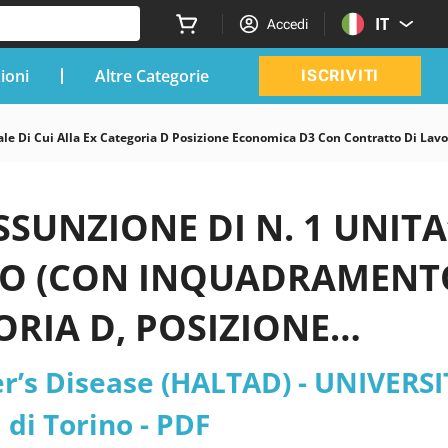
IT
Accedi
zioni
Altre Categorie
ISCRIVITI
ale Di Cui Alla Ex Categoria D Posizione Economica D3 Con Contratto Di La
SSUNZIONE DI N. 1 UNITA
LLO (CON INQUADRAMENT
ORIA D, POSIZIONE
DI LAVORO A TEMPO
r’s Disease (HALTAD) - UNIVERSI
CON ORARIO DI LAVORO 
 di Torino - PDF