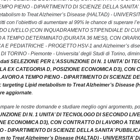
MPO PIENO - DIPARTIMENTO DI SCIENZE DELLA SANITA’ 
metabolism to Treat Alzheimer’s Disease (HALTAD) - UNIVERSITA’
critti con l’obiettivo di aumentare al 99% le chance di supe
O LIVELLO (CON INQUADRAMENTO STIPENDIALE DI CUI 
A TEMPO DETERMINATO (DURATA 36 MESI), CON ORARIO
E PEDIATRICHE - PROGETTO HSV-1 and Alzheimer’s disease: 
 TORINO - Piemonte - Universita’ degli Studi di Torino, dimin
 dati SELEZIONE PER L’ASSUNZIONE DI N. 1 UNITA’ D
ALLA EX CATEGORIA D, POSIZIONE ECONOMICA D3), CO
 LAVORO A TEMPO PIENO - DIPARTIMENTO DI SCIENZE D
 targeting Lipid metabolism to Treat Alzheimer’s Disease 
pre aggiornate
.
ampare le nostre domande e studiare meglio ogni argomento, pot
NZIONE DI N. 1 UNITA’ DI TECNOLOGO DI SECONDO LI
ONE ECONOMICA D3), CON CONTRATTO DI LAVORO A TEM
 - DIPARTIMENTO DI SCIENZE DELLA SANITA’ PUBBLICA E
sm to Treat Alzheimer’s Disease (HALTAD) - UNIVERSITA’ DI 