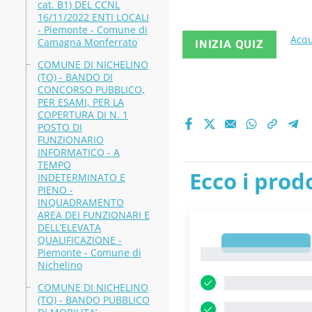
cat. B1) DEL CCNL
TEMPO PIE
16/11/2022 ENTI LOCALI
- Piemonte - Comune di
Acqu
Camagna Monferrato
INIZIA QUIZ
PUBBLICA 
COMUNE DI NICHELINO
(TO) - BANDO DI
disease: t
CONCORSO PUBBLICO,
PER ESAMI, PER LA
COPERTURA DI N. 1
Disease (
POSTO DI
FUNZIONARIO
Universita
INFORMATICO - A
TEMPO
Ecco i prodo
INDETERMINATO E
PIENO -
INQUADRAMENTO
AREA DEI FUNZIONARI E
DELL’ELEVATA
QUALIFICAZIONE -
1
Piemonte - Comune di
1
Nichelino
COMUNE DI NICHELINO
(TO) - BANDO PUBBLICO