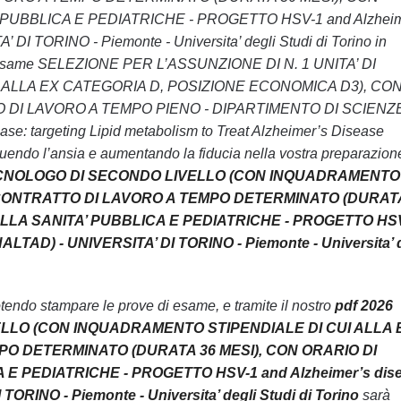
PUBBLICA E PEDIATRICHE - PROGETTO HSV-1 and Alzheim
 DI TORINO - Piemonte - Universita’ degli Studi di Torino in
rare l’esame SELEZIONE PER L’ASSUNZIONE DI N. 1 UNITA’ DI
ALLA EX CATEGORIA D, POSIZIONE ECONOMICA D3), CO
 DI LAVORO A TEMPO PIENO - DIPARTIMENTO DI SCIENZ
targeting Lipid metabolism to Treat Alzheimer’s Disease
uendo l’ansia e aumentando la fiducia nella vostra preparazion
I TECNOLOGO DI SECONDO LIVELLO (CON INQUADRAMENTO
N CONTRATTO DI LAVORO A TEMPO DETERMINATO (DURAT
ELLA SANITA’ PUBBLICA E PEDIATRICHE - PROGETTO HS
(HALTAD) - UNIVERSITA’ DI TORINO - Piemonte - Universita’ 
endo stampare le prove di esame, e tramite il nostro
pdf 2026
VELLO (CON INQUADRAMENTO STIPENDIALE DI CUI ALLA 
PO DETERMINATO (DURATA 36 MESI), CON ORARIO DI
 PEDIATRICHE - PROGETTO HSV-1 and Alzheimer’s dise
TORINO - Piemonte - Universita’ degli Studi di Torino
sarà