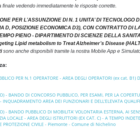
a finale vedendo immediatamente le risposte corrette.
IONE PER L’ASSUNZIONE DI N. 1 UNITA’ DI TECNOLOGO
IA D, POSIZIONE ECONOMICA D3), CON CONTRATTO DI L
EMPO PIENO - DIPARTIMENTO DI SCIENZE DELLA SANITA
geting Lipid metabolism to Treat Alzheimer’s Disease (HALT
i
sono anche disponibili tramite la nostra Mobile App e Simula
za:
ICO PER N.1 OPERATORE - AREA DEGLI OPERATORI (ex cat. B1) DE
O) - BANDO DI CONCORSO PUBBLICO, PER ESAMI, PER LA COPERTU
 INQUADRAMENTO AREA DEI FUNZIONARI E DELL’ELEVATA QUALIFIC
) - BANDO PUBBLICO DI MOBILITA’ VOLONTARIA ESTERNA, AI SENSI 
ZIA LOCALE - AREA DEGLI ISTRUTTORI (EX CAT. C) - A TEMPO IND
E PROTEZIONE CIVILE - Piemonte - Comune di Nichelino