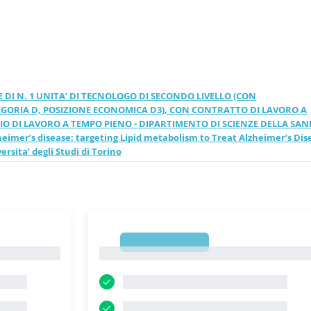
CIENZE DELLA SANITA’
O HSV-1 and Alzheimer’s
 to Treat Alzheimer’s
NE DI N. 1 UNITA’ DI TECNOLOGO DI SECONDO LIVELLO (CON
EGORIA D, POSIZIONE ECONOMICA D3), CON CONTRATTO DI LAVORO A
 TORINO - Piemonte -
O DI LAVORO A TEMPO PIENO - DIPARTIMENTO DI SCIENZE DELLA SANI
imer’s disease: targeting Lipid metabolism to Treat Alzheimer’s Dis
f versione 2026 aggiornati
rsita’ degli Studi di Torino
1
1