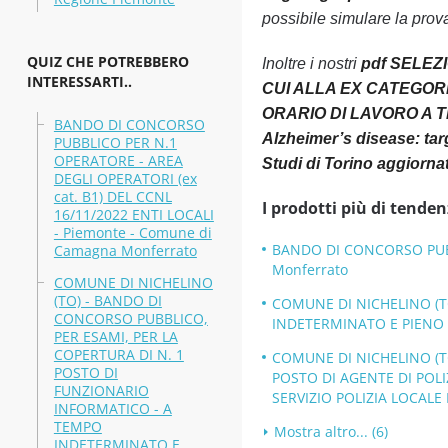
possibile simulare la prov
QUIZ CHE POTREBBERO
Inoltre i nostri
pdf SELEZ
INTERESSARTI..
CUI ALLA EX CATEGOR
ORARIO DI LAVORO A T
BANDO DI CONCORSO
Alzheimer’s disease: tar
PUBBLICO PER N.1
OPERATORE - AREA
Studi di Torino aggiornat
DEGLI OPERATORI (ex
cat. B1) DEL CCNL
I prodotti più di tenden
16/11/2022 ENTI LOCALI
- Piemonte - Comune di
BANDO DI CONCORSO PUBBL
Camagna Monferrato
Monferrato
COMUNE DI NICHELINO
(TO) - BANDO DI
COMUNE DI NICHELINO (T
CONCORSO PUBBLICO,
INDETERMINATO E PIENO -
PER ESAMI, PER LA
COPERTURA DI N. 1
COMUNE DI NICHELINO (TO
POSTO DI
POSTO DI AGENTE DI POLI
FUNZIONARIO
SERVIZIO POLIZIA LOCALE 
INFORMATICO - A
TEMPO
Mostra altro... (6)
INDETERMINATO E