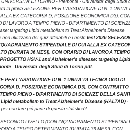
- UNIVERSITA’ DI TORINO - Piemonte - Universita’ degli Studi d
n supera la prova SELEZIONE PER L’ASSUNZIONE DI N. 1 UNITA’ 
ALLA EX CATEGORIA D, POSIZIONE ECONOMICA D3), CO
 DI LAVORO A TEMPO PIENO - DIPARTIMENTO DI SCIENZ
targeting Lipid metabolism to Treat Alzheimer’s Disease
n utilizzano dei quiz affidabili e i nostri
test 2026 SELEZIO
INQUADRAMENTO STIPENDIALE DI CUI ALLA EX CATEGOR
O (DURATA 36 MESI), CON ORARIO DI LAVORO A TEMP
OGETTO HSV-1 and Alzheimer’s disease: targeting Lipi
e - Universita’ degli Studi di Torino pdf
.
E PER L’ASSUNZIONE DI N. 1 UNITA’ DI TECNOLOGO DI
ORIA D, POSIZIONE ECONOMICA D3), CON CONTRATTO 
TEMPO PIENO - DIPARTIMENTO DI SCIENZE DELLA SANIT
pid metabolism to Treat Alzheimer’s Disease (HALTAD) -
, per non fare più parte di questa statistica?
OGO DI SECONDO LIVELLO (CON INQUADRAMENTO STIPENDIAL
AVORO A TEMPO DETERMINATO (DURATA 36 MESI), CON