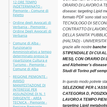
12 ORE TEMPO
ORARIO DI LAVORO A TE
INDETERMINATO -
Piemonte - Comune di
disease: targeting Lipid 
Feletto
formato PDF sono stati s
Ordine degli Avvocati di
TECNOLOGO DI SECOND
Verbania - Piemonte -
CONTRATTO DI LAVORO 
Ordine Degli Avvocati di
DELLA SANITA’ PUBBLICA 
Verbania
(HALTAD) - UNIVERSITA’ DI
Comune di Alba -
grazie alle nostre
banche
Funzionario
Amministrativo a tempo
STIPENDIALE DI CUI 
determinato presso la
MESI), CON ORARIO DI
ripartizione Cultura e
Turismo - Piemonte -
and Alzheimer’s disease:
Comune di Alba
Studi di Torino pdf sem
REGIONE PIEMONTE -
AVVISO
In questo modo potrete st
MANIFESTAZIONE DI
SELEZIONE PER L’ASSU
INTERESSE PER
ASSUNZIONE DI N. 1
CATEGORIA D, POSIZI
DIRIGENTE - AREA
LAVORO A TEMPO PIENO
TECNICA - Piemonte -
targeting Lipid metaboli
Regione Piemonte