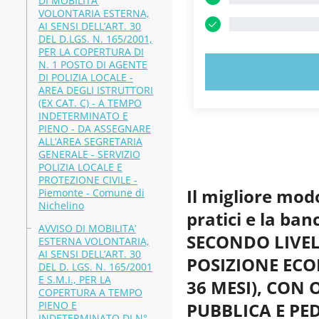
DI MOBILITA’
VOLONTARIA ESTERNA,
AI SENSI DELL’ART. 30
DEL D.LGS. N. 165/2001,
PER LA COPERTURA DI
N. 1 POSTO DI AGENTE
PROVA
DI POLIZIA LOCALE -
AREA DEGLI ISTRUTTORI
(EX CAT. C) - A TEMPO
INDETERMINATO E
PIENO - DA ASSEGNARE
ALL’AREA SEGRETARIA
GENERALE - SERVIZIO
POLIZIA LOCALE E
PROTEZIONE CIVILE -
Il migliore mod
Piemonte - Comune di
Nichelino
pratici e la b
AVVISO DI MOBILITA’
SECONDO LIVEL
ESTERNA VOLONTARIA,
AI SENSI DELL’ART. 30
POSIZIONE EC
DEL D. LGS. N. 165/2001
E S.M.I., PER LA
36 MESI), CON
COPERTURA A TEMPO
PIENO E
PUBBLICA E PED
INDETERMINATO DI N°