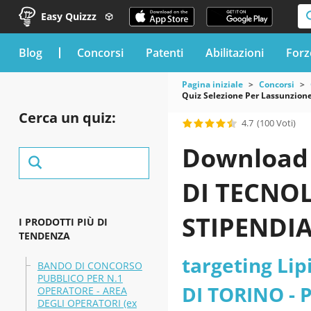
Easy Quizzz
blog
Concorsi
Patenti
Abilitazioni
Forz
Pagina iniziale
Concorsi
Quiz Selezione Per Lassunzione
Cerca un quiz:
4.7
(100 Voti)
Download 
DI TECNO
STIPENDIA
I PRODOTTI PIÙ DI
TENDENZA
ECONOMIC
targeting Li
BANDO DI CONCORSO
PUBBLICO PER N.1
DETERMIN
DI TORINO - P
OPERATORE - AREA
DEGLI OPERATORI (ex