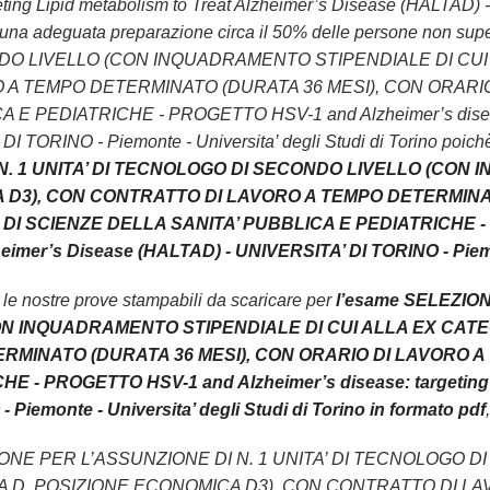
eting Lipid metabolism to Treat Alzheimer’s Disease (HALTAD) 
enza una adeguata preparazione circa il 50% delle persone no
O LIVELLO (CON INQUADRAMENTO STIPENDIALE DI CUI 
A TEMPO DETERMINATO (DURATA 36 MESI), CON ORARIO
E PEDIATRICHE - PROGETTO HSV-1 and Alzheimer’s disease: 
TORINO - Piemonte - Universita’ degli Studi di Torino poichè no
N. 1 UNITA’ DI TECNOLOGO DI SECONDO LIVELLO (CON 
 D3), CON CONTRATTO DI LAVORO A TEMPO DETERMINAT
DI SCIENZE DELLA SANITA’ PUBBLICA E PEDIATRICHE - PR
eimer’s Disease (HALTAD) - UNIVERSITA’ DI TORINO - Piemont
n le nostre prove stampabili da scaricare per
l’esame SELEZION
N INQUADRAMENTO STIPENDIALE DI CUI ALLA EX CATEG
MINATO (DURATA 36 MESI), CON ORARIO DI LAVORO A 
 - PROGETTO HSV-1 and Alzheimer’s disease: targeting Li
Piemonte - Universita’ degli Studi di Torino in formato pdf
 SELEZIONE PER L’ASSUNZIONE DI N. 1 UNITA’ DI TECNOL
A D, POSIZIONE ECONOMICA D3), CON CONTRATTO DI L