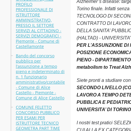
Alzheimer’s disease: targ
PROFILO
Torino finale. Infatti s
PROFESSIONALE DI
ISTRUTTORE
TECNOLOGO DI SECOND
AMMINISTRATIVO,
CONTRATTO DI LAVORO 
PRESSO IL SETTORE
SERVIZI AL CITTADINO -
DELLA SANITA’ PUBBLICA 
SERVIZI DEMOGRAFICI -
(HALTAD) - UNIVERSITA’ DI 
Piemonte - Comune di
PER L’ASSUNZIONE DI 
Castellamonte
POSIZIONE ECONOMICA
Bando del concorso
PIENO - DIPARTIMENTO 
pubblico per
l’assunzione a tempo
metabolism to Treat Alzh
pieno e indeterminato di
n. 1 funzionario
Siete pronti a studiare co
amministrativo/contabile
- Comune di Alice
SECONDO LIVELLO (CO
Castello - Piemonte -
LAVORO A TEMPO DETER
Comune di Alice Castello
PUBBLICA E PEDIATRICHE
COMUNE FELETTO
UNIVERSITA’ DI TORINO - 
CONCORSO PUBBLICO
PER ESAMI PER
ISTRUTTORE TECNICO
I nostri test pratici
GEOMETRA PART TIME
CUI ALLA EX CATEGORI