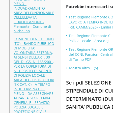
PIENO -
Potrebbe interessarti s
INQUADRAMENTO
AREA DEI FUNZIONARI E
Test Regione Piemonte 
DELL’ELEVATA
QUALIFICAZIONE -
LAVORO A TEMPO INDETER
Piemonte - Comune di
(Rif. CAMM/2026) - Emilia
Nichelino
Test Regione Piemonte Citt
COMUNE DI NICHELINO
Polizia Locale - Area degl
(TO) - BANDO PUBBLICO
DI MOBILITA’
Test Regione Piemonte OR
VOLONTARIA ESTERNA,
del CCNL Funzioni Centrali,
AI SENSI DELL’ART. 30
di Torino PDF
DEL D.LGS. N. 165/2001,
PER LA COPERTURA DI
Mostra altro... (6)
N. 1 POSTO DI AGENTE
DI POLIZIA LOCALE -
AREA DEGLI ISTRUTTORI
Se i pdf SELEZIO
(EX CAT. C) - A TEMPO
INDETERMINATO E
STIPENDIALE DI C
PIENO - DA ASSEGNARE
DETERMINATO (DUR
ALL’AREA SEGRETARIA
GENERALE - SERVIZIO
SANITA’ PUBBLICA E
POLIZIA LOCALE E
PROTEZIONE CIVILE -