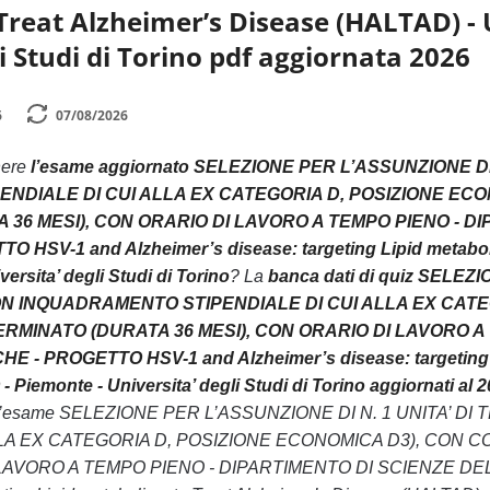
Treat Alzheimer’s Disease (HALTAD) -
i Studi di Torino pdf aggiornata 2026
6
07/08/2026
nere
l’esame aggiornato SELEZIONE PER L’ASSUNZIONE D
NDIALE DI CUI ALLA EX CATEGORIA D, POSIZIONE ECO
36 MESI), CON ORARIO DI LAVORO A TEMPO PIENO - DI
 HSV-1 and Alzheimer’s disease: targeting Lipid metaboli
ersita’ degli Studi di Torino
? La
banca dati di quiz SELE
N INQUADRAMENTO STIPENDIALE DI CUI ALLA EX CATEG
MINATO (DURATA 36 MESI), CON ORARIO DI LAVORO A 
 - PROGETTO HSV-1 and Alzheimer’s disease: targeting Li
Piemonte - Universita’ degli Studi di Torino aggiornati al 2
mi l’esame SELEZIONE PER L’ASSUNZIONE DI N. 1 UNITA
LLA EX CATEGORIA D, POSIZIONE ECONOMICA D3), CON
 LAVORO A TEMPO PIENO - DIPARTIMENTO DI SCIENZE DE