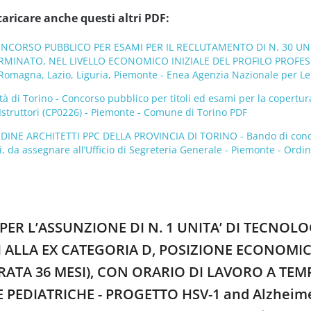
caricare anche questi altri PDF:
CONCORSO PUBBLICO PER ESAMI PER IL RECLUTAMENTO DI N. 30 
MINATO, NEL LIVELLO ECONOMICO INIZIALE DEL PROFILO PROFE
 Romagna, Lazio, Liguria, Piemonte - Enea Agenzia Nazionale per Le
à di Torino - Concorso pubblico per titoli ed esami per la copertura
i Istruttori (CP0226) - Piemonte - Comune di Torino PDF
DINE ARCHITETTI PPC DELLA PROVINCIA DI TORINO - Bando di concor
 da assegnare all’Ufficio di Segreteria Generale - Piemonte - Ordine
NE PER L’ASSUNZIONE DI N. 1 UNITA’ DI TEC
UI ALLA EX CATEGORIA D, POSIZIONE ECONOM
ATA 36 MESI), CON ORARIO DI LAVORO A TEMP
 PEDIATRICHE - PROGETTO HSV-1 and Alzheimer’