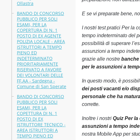
Ollastra
BANDO DI CONCORSO
E se vi preparate bene, non
PUBBLICO PER SOLI
ESAMI, PER LA
I nostri test pratici Per l
COPERTURA DI N. 1
POSTO DI EX AGENTE
tempo indeterminato del pe
POLIZIA LOCALE - AREA
possibilità di superare l’e
ISTRUTTORI A TEMPO
assunzioni a tempo indete
PIENO ED
INDETERMINATO
grazie alle nostre
banche d
PRIORITARIAMENTE
per le assunzioni a temp
RISERVATO A FAVORE
DEI VOLONTARI DELLE
FF.AA - Sardegna -
In questo modo, è possibi
Comune di San Sperate
dei posti vacanti e/o dis
BANDO DI CONCORSO
personale che ha maturat
PUBBLICO PER SOLI
corrette.
ESAMI, PER LA
COPETTURA DI N. 1
Inoltre i nostri
Quiz Per la
POSTO DI EX
ISTRUTTORE TECNICO -
assunzioni a tempo indet
AREA ISTRUTTORI A
nostra Mobile App per stu
TEMPO PIENO ED