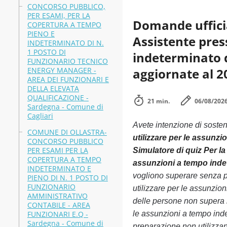
CONCORSO PUBBLICO,
PER ESAMI, PER LA
Domande ufficial
COPERTURA A TEMPO
PIENO E
Assistente pres
INDETERMINATO DI N.
1 POSTO DI
indeterminato d
FUNZIONARIO TECNICO
ENERGY MANAGER -
aggiornate al 2
AREA DEI FUNZIONARI E
DELLA ELEVATA
QUALIFICAZIONE -
21 min.
06/08/202
Sardegna - Comune di
Cagliari
Avete intenzione di soste
COMUNE DI OLLASTRA-
utilizzare per le assunz
CONCORSO PUBBLICO
PER ESAMI PER LA
Simulatore di quiz Per la
COPERTURA A TEMPO
assunzioni a tempo indet
INDETERMINATO E
vogliono superare senza pr
PIENO DI N. 1 POSTO DI
FUNZIONARIO
utilizzare per le assunzio
AMMINISTRATIVO
delle persone non supera l
CONTABILE - AREA
FUNZIONARI E.Q -
le assunzioni a tempo inde
Sardegna - Comune di
preparazione non utilizzand