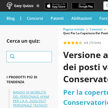
Easy Quizzz
blog
Concorsi
Patenti
Abilitazioni
Forz
Pagina iniziale
Concorsi
Quiz Per La Copertura Dei Post
Cerca un quiz:
4.8
(72 Voti)
Versione a
dei posti v
Conservato
I PRODOTTI PIÙ DI
TENDENZA
assunzion
Per la copert
BANDO DI MOBILITÀ
DEL PERSONALE AFAM
maturato 2
Conservatorio
PER L’A.A. 2026/2027
PERSONALE TECNICO