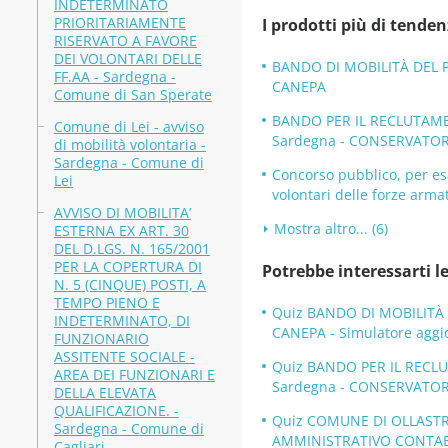
INDETERMINATO
PRIORITARIAMENTE
I prodotti più di tenden
RISERVATO A FAVORE
DEI VOLONTARI DELLE
BANDO DI MOBILITÀ DEL 
FF.AA - Sardegna -
CANEPA
Comune di San Sperate
BANDO PER IL RECLUTAMEN
Comune di Lei - avviso
Sardegna - CONSERVATOR
di mobilità volontaria -
Sardegna - Comune di
Concorso pubblico, per esa
Lei
volontari delle forze arma
AVVISO DI MOBILITA’
Mostra altro... (6)
ESTERNA EX ART. 30
DEL D.LGS. N. 165/2001
PER LA COPERTURA DI
Potrebbe interessarti le
N. 5 (CINQUE) POSTI, A
TEMPO PIENO E
Quiz BANDO DI MOBILITÀ 
INDETERMINATO, DI
CANEPA - Simulatore aggi
FUNZIONARIO
ASSITENTE SOCIALE -
Quiz BANDO PER IL RECLU
AREA DEI FUNZIONARI E
Sardegna - CONSERVATORIO
DELLA ELEVATA
QUALIFICAZIONE. -
Quiz COMUNE DI OLLASTR
Sardegna - Comune di
AMMINISTRATIVO CONTABILE
Cagliari