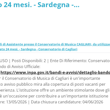
24 mesi. - Sardegna -
li di Assistente presso il Conservatorio di Musica CAGLIARI, da utilizza
o 24 mesi. - Sardegna - Conservatorio di Cagliari
USO | Posti Disponibili: 2 | Ente Di Riferimento: Conservator
do di Avviso Ufficiale:
|
https://www.inpa.gov.it/bandi-e-avvisi/dettaglio-bando
r il Conservatorio di Musica di Cagliari è un'importante
 avviso pubblico mira alla copertura di posti vacanti per
erienza. L'istituzione offre un ambiente stimolante dove gli
 è un'occasione per contribuire a un'importante istituzione
ure: 13/05/2026 | Data chiusura candidature: 04/06/2026