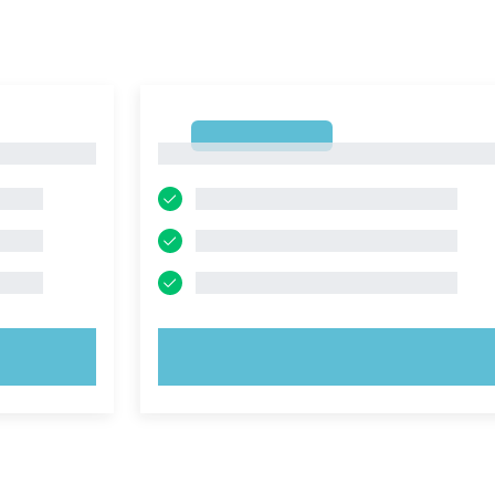
1
1
PROVA ORA!