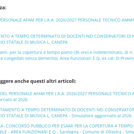
za:
PERSONALE AFAM PER L’A.A. 2026/2027 PERSONALE TECNICO AMMIN
TO A TEMPO DETERMINATO DI DOCENTI NEI CONSERVATORI DI MUSIC
IO STATALE DI MUSICA L. CANEPA
mi, per la copertura a tempo pieno (36 ore) e indeterminato, di n. 3
te congedati senza demerito), Area Funzionari E.Q. ex cat. D-Provinc
ggere anche questi altri articoli:
DEL PERSONALE AFAM PER L’A.A. 2026/2027 PERSONALE TECNICO 
ornato al 2026
TAMENTO A TEMPO DETERMINATO DI DOCENTI NEI CONSERVATORI DI M
 STATALE DI MUSICA L. CANEPA - Simulatore aggiornato al 2026
A- CONCORSO PUBBLICO PER ESAMI PER LA COPERTURA A TEMPO 
 - AREA FUNZIONARI E.Q - Sardegna - Comune di Ollastra - Simul