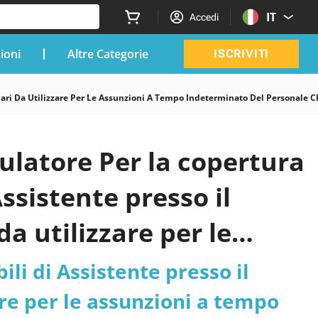
IT
Accedi
zioni
Altre Categorie
ISCRIVITI
gliari Da Utilizzare Per Le Assunzioni A Tempo Indeterminato Del Personale 
ulatore Per la copertura
Assistente presso il
a utilizzare per le
del personale che ha
ili di Assistente presso il
ervatorio di Cagliari
re per le assunzioni a tempo