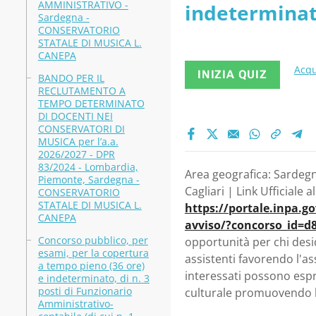
AMMINISTRATIVO -
indeterminat
Sardegna -
CONSERVATORIO
Conservatorio
STATALE DI MUSICA L.
CANEPA
Acqu
INIZIA QUIZ
BANDO PER IL
RECLUTAMENTO A
TEMPO DETERMINATO
DI DOCENTI NEI
CONSERVATORI DI
MUSICA per l’a.a.
2026/2027 - DPR
83/2024 - Lombardia,
Area geografica: Sardegna
Piemonte, Sardegna -
Cagliari | Link Ufficiale a
CONSERVATORIO
STATALE DI MUSICA L.
https://portale.inpa.g
CANEPA
avviso/?concorso_id=d
Concorso pubblico, per
opportunità per chi desi
esami, per la copertura
assistenti favorendo l'a
a tempo pieno (36 ore)
interessati possono espr
e indeterminato, di n. 3
posti di Funzionario
culturale promuovendo l'
Amministrativo-