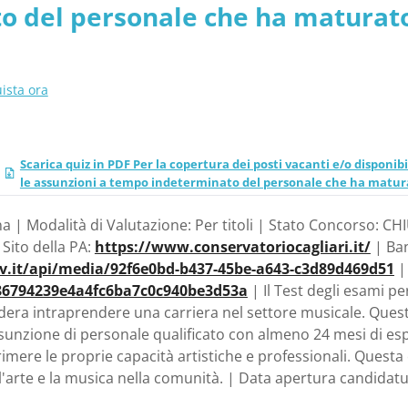
o del personale che ha maturato 
 di Cagliari
ista ora
Scarica quiz in PDF Per la copertura dei posti vacanti e/o disponibi
le assunzioni a tempo indeterminato del personale che ha maturat
 | Modalità di Valutazione: Per titoli | Stato Concorso: CHI
l Sito della PA:
https://www.conservatoriocagliari.it/
| Ban
ov.it/api/media/92f6e0bd-b437-45be-a643-c3d89d469d51
86794239e4a4fc6ba7c0c940be3d53a
| Il Test degli esami pe
dera intraprendere una carriera nel settore musicale. Questo
ssunzione di personale qualificato con almeno 24 mesi di esp
imere le proprie capacità artistiche e professionali. Questa
arte e la musica nella comunità. | Data apertura candidat