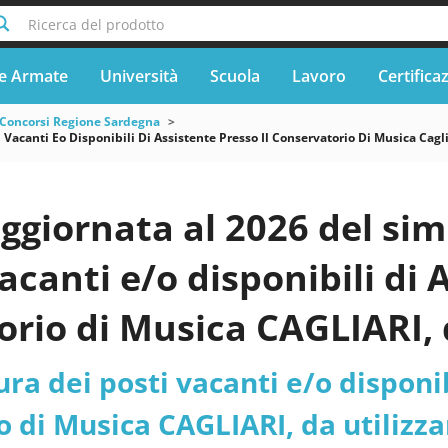
Ricerca del prodotto
e Armate
Università
Scuola
Lavoro
Certifica
Concorsi Regione Sardegna
i Vacanti Eo Disponibili Di Assistente Presso Il Conservatorio Di Musica Ca
ggiornata al 2026 del sim
acanti e/o disponibili di 
rio di Musica CAGLIARI, d
i a tempo indeterminato 
ura dei posti vacanti e/o disponib
4 mesi. - Sardegna - Cons
 di Musica CAGLIARI, da utilizza