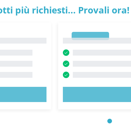
tti più richiesti... Provali ora!
1
1
 ORA!
PROVA ORA!