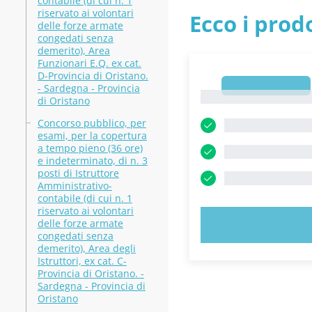
contabile (di cui n. 1
riservato ai volontari
Ecco i prodo
delle forze armate
congedati senza
demerito), Area
Funzionari E.Q. ex cat.
D-Provincia di Oristano.
1
- Sardegna - Provincia
1
di Oristano
Concorso pubblico, per
esami, per la copertura
a tempo pieno (36 ore)
e indeterminato, di n. 3
posti di Istruttore
Amministrativo-
contabile (di cui n. 1
riservato ai volontari
delle forze armate
PROVA
congedati senza
demerito), Area degli
Istruttori, ex cat. C-
Provincia di Oristano. -
Sardegna - Provincia di
Oristano