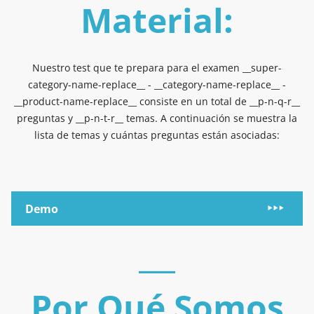
Material:
Nuestro test que te prepara para el examen __super-
category-name-replace__ - __category-name-replace__ -
__product-name-replace__ consiste en un total de __p-n-q-r__
preguntas y __p-n-t-r__ temas. A continuación se muestra la
lista de temas y cuántas preguntas están asociadas:
Demo
Por Qué Somos