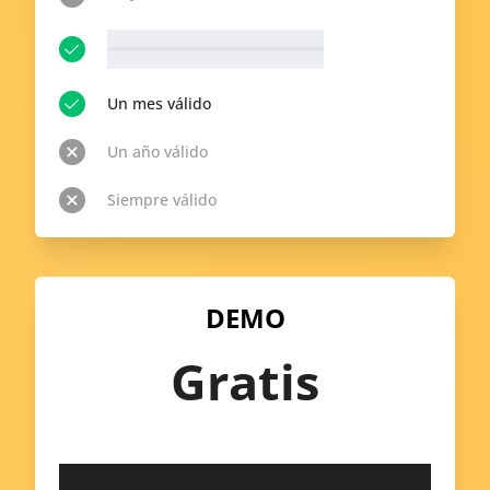
__p-n-t-r__ Temas disponibles
Ver todo
Un mes válido
Un año válido
Siempre válido
DEMO
Gratis