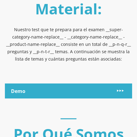
Material:
Nuestro test que te prepara para el examen __super-
category-name-replace__ - __category-name-replace__ -
__product-name-replace__ consiste en un total de __p-n-q-r__
preguntas y __p-n-t-r__ temas. A continuación se muestra la
lista de temas y cuántas preguntas están asociadas:
Demo
Por Qué Somos