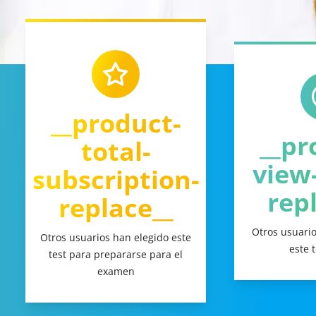
__product-
__pr
total-
view
subscription-
rep
replace__
Otros usuari
Otros usuarios han elegido este
este 
test para prepararse para el
examen