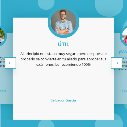
ÚTIL
¡FA
Al principio no estaba muy seguro pero después de
P y gracias por todo:
¡Solo quería decir 
probarlo se convierte en tu aliado para aprobar tus
do sacarme el carnet
fantástico! Me han 
exámenes. Lo recomiendo 100%
er intento!
y también han tenid
añadir la función d
rtínez
Silv
Salvador García