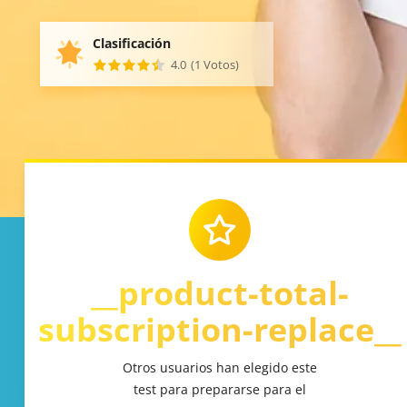
Clasificación
4.0
(1 Votos)
__product-total-
subscription-replace__
Otros usuarios han elegido este
test para prepararse para el