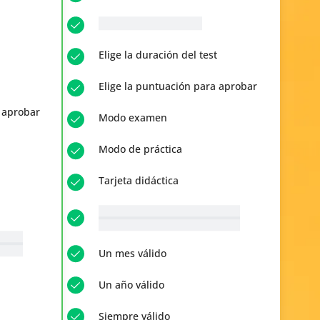
__p-n-q-r__ Preguntas
Elige la duración del test
Elige la puntuación para aprobar
a aprobar
Modo examen
Modo de práctica
Tarjeta didáctica
__p-n-t-r__ Temas disponibles
Ver todo
ibles
Un mes válido
Un año válido
Siempre válido