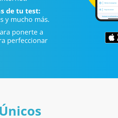
s de tu test:
as y mucho más.
ara ponerte a
a perfeccionar
Únicos