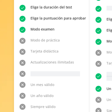
Elige la duración del test
__p
Elige la puntuación para aprobar
Eli
Modo examen
Eli
Modo de práctica
Mo
Tarjeta didáctica
Mod
Actualizaciones ilimitadas
Tar
__p-n-t-r__ Temas disponibles
__p
Ver 
Un mes válido
Un 
Un año válido
Un 
Siempre válido
Sie