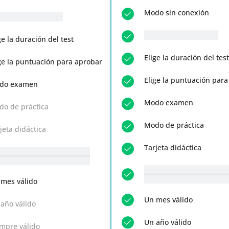
Modo sin conexión
-n-q-r__ Preguntas
__p-n-q-r__ Preguntas
ge la duración del test
Elige la duración del test
ge la puntuación para aprobar
Elige la puntuación par
do examen
Modo examen
o de práctica
Modo de práctica
jeta didáctica
Tarjeta didáctica
-n-t-r__ Temas disponibles
todo
__p-n-t-r__ Temas dispon
Ver todo
mes válido
Un mes válido
año válido
Un año válido
mpre válido