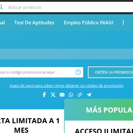
Buscar producto
nal
Test De Aptitudes
Empleo Público INAGI
__product-name-replace__
OBTÉN LA PROMOCI
Haga clic aquí para saber cómo obtener un código de promoción
MÁS POPULA
TA LIMITADA A 1
MES
ACCESO ILIMITA