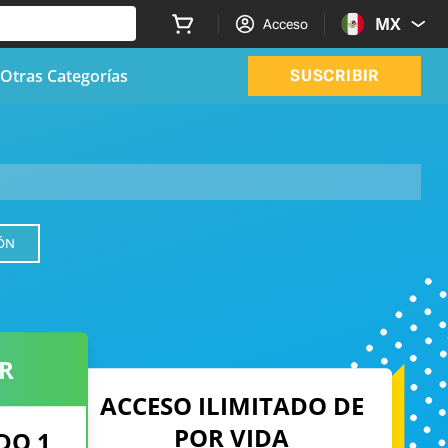
MX
Acceso
Otras Categorías
SUSCRIBIR
ÓN
R
ACCESO ILIMITADO DE
POR VIDA
DO 1