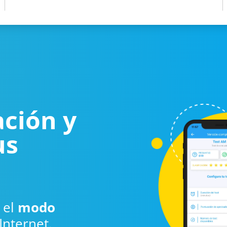
ación y
us
 el
modo
Internet.