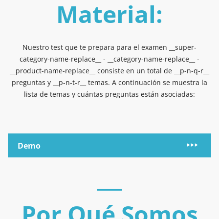
Material:
Nuestro test que te prepara para el examen __super-
category-name-replace__ - __category-name-replace__ -
__product-name-replace__ consiste en un total de __p-n-q-r__
preguntas y __p-n-t-r__ temas. A continuación se muestra la
lista de temas y cuántas preguntas están asociadas:
Demo
Por Qué Somos