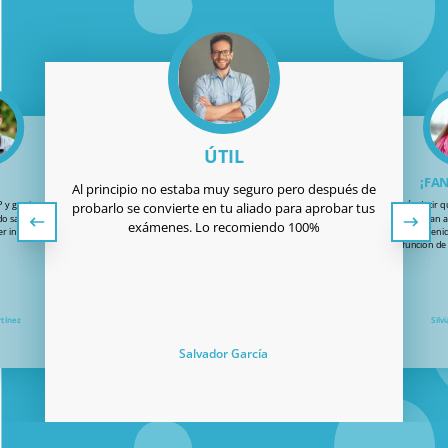
ÚTIL
¡FA
Al principio no estaba muy seguro pero después de
P y gracias por todo:
¡Solo quería decir 
probarlo se convierte en tu aliado para aprobar tus
do sacarme el carnet
fantástico! Me han 
exámenes. Lo recomiendo 100%
er intento!
y también han tenid
añadir la función d
rtínez
Silv
Salvador García