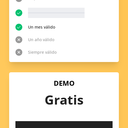
__p-n-t-r__ Temas disponibles
Ver todo
Un mes válido
Un año válido
Siempre válido
DEMO
Gratis