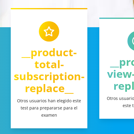
__product-
__pr
total-
view
subscription-
rep
replace__
Otros usuari
Otros usuarios han elegido este
este 
test para prepararse para el
examen