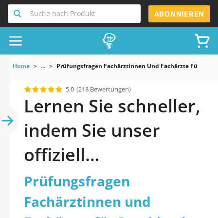
Suche nach Produkt
ABONNIEREN
Home
...
Prüfungsfragen Fachärztinnen Und Fachärzte Für Psych
5.0
(218 Bewertungen)
Lernen Sie schneller,
indem Sie unser
offiziell
aktualisiertes
Prüfungsfragen
Prüfungsfragen
Fachärztinnen und