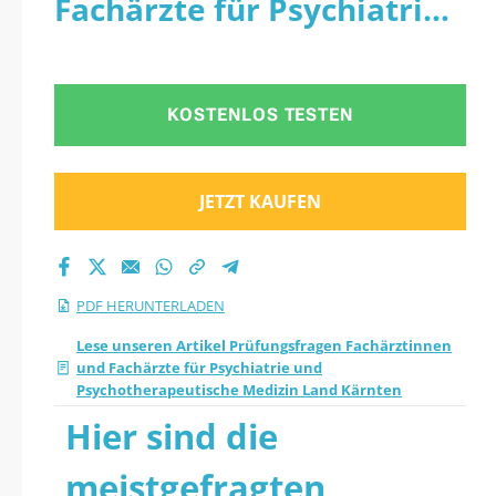
Fachärzte für Psychiatrie
Fachärztinnen und
und Psychotherapeutische
Fachärzte für
Medizin Land Kärnten -
KOSTENLOS TESTEN
Psychiatrie und
PDF
Psychotherapeutisch
JETZT KAUFEN
e Medizin Land
Kärnten 2026 PDF
PDF HERUNTERLADEN
herunterladen
Lese unseren Artikel Prüfungsfragen Fachärztinnen
und Fachärzte für Psychiatrie und
Psychotherapeutische Medizin Land Kärnten
Hier sind die
meistgefragten