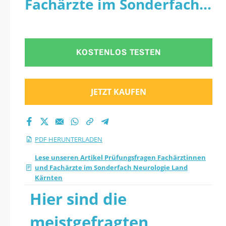
Fachärzte im Sonderfach
Fachärztinnen und
Neurologie Land Kärnten -
Fachärzte im
PDF
KOSTENLOS TESTEN
Sonderfach
Neurologie Land
JETZT KAUFEN
Kärnten 2026 PDF
herunterladen
PDF HERUNTERLADEN
Lese unseren Artikel Prüfungsfragen Fachärztinnen
und Fachärzte im Sonderfach Neurologie Land
Kärnten
Hier sind die
meistgefragten