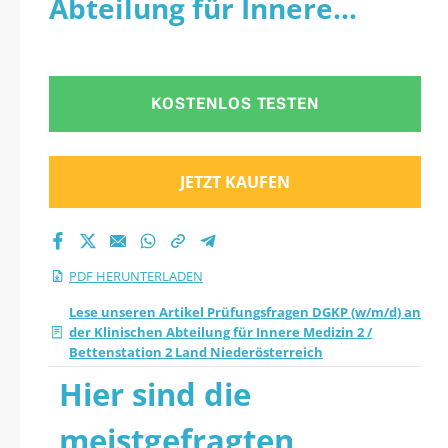
Abteilung für Innere
DGKP (w/m/d) an der
Medizin 2 / Bettenstation
Klinischen Abteilung
2 Land Niederösterreich -
KOSTENLOS TESTEN
für Innere Medizin 2
PDF
/ Bettenstation 2
JETZT KAUFEN
Land
Niederösterreich
PDF HERUNTERLADEN
2026 PDF
Lese unseren Artikel Prüfungsfragen DGKP (w/m/d) an
der Klinischen Abteilung für Innere Medizin 2 /
Bettenstation 2 Land Niederösterreich
herunterladen
Hier sind die
meistgefragten