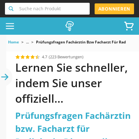
Suche nach Produkt
ABONNIEREN
Home
...
Prüfungsfragen Fachärztin Bzw Facharzt Für Radiologie
4.7
(223 Bewertungen)
Lernen Sie schneller,
indem Sie unser
offiziell
aktualisiertes
Prüfungsfragen Fachärztin
Prüfungsfragen
bzw. Facharzt für