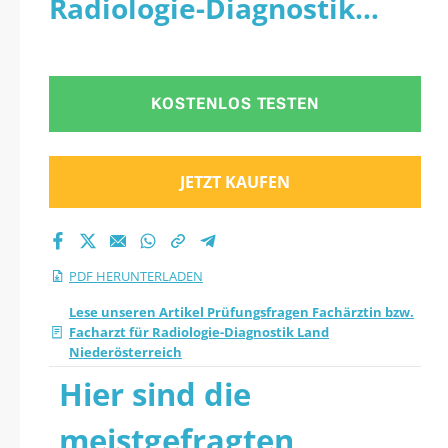
Radiologie-Diagnostik
Fachärztin bzw.
Land Niederösterreich -
Facharzt für
PDF
KOSTENLOS TESTEN
Radiologie-
Diagnostik Land
JETZT KAUFEN
Niederösterreich
2026 PDF
PDF HERUNTERLADEN
herunterladen
Lese unseren Artikel Prüfungsfragen Fachärztin bzw.
Facharzt für Radiologie-Diagnostik Land
Niederösterreich
Hier sind die
meistgefragten