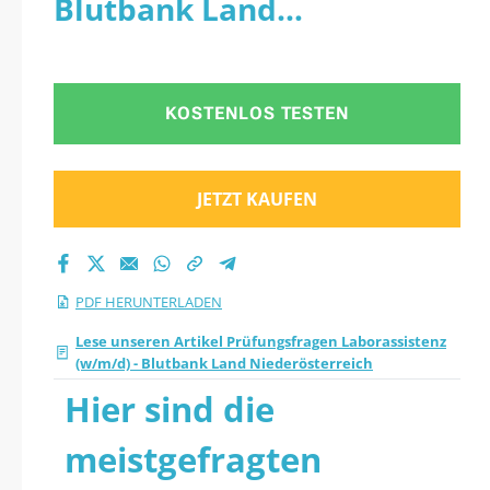
Blutbank Land
Laborassistenz
Niederösterreich - PDF
(w/m/d) - Blutbank
KOSTENLOS TESTEN
Land
Niederösterreich
JETZT KAUFEN
2026 PDF
herunterladen
PDF HERUNTERLADEN
Lese unseren Artikel Prüfungsfragen Laborassistenz
(w/m/d) - Blutbank Land Niederösterreich
Hier sind die
meistgefragten