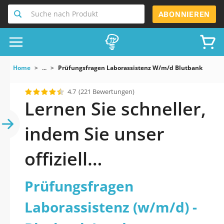
Suche nach Produkt
ABONNIEREN
Home
...
Prüfungsfragen Laborassistenz W/m/d Blutbank Land N
4.7
(221 Bewertungen)
Lernen Sie schneller,
indem Sie unser
offiziell
aktualisiertes
Prüfungsfragen
Prüfungsfragen
Laborassistenz (w/m/d) -