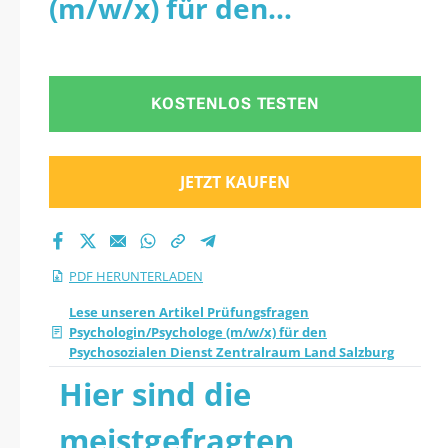
(m/w/x) für den
Psychologin/Psychol
Psychosozialen Dienst
oge (m/w/x) für den
Zentralraum Land
KOSTENLOS TESTEN
Psychosozialen
Salzburg - PDF
Dienst Zentralraum
JETZT KAUFEN
Land Salzburg 2026
PDF herunterladen
PDF HERUNTERLADEN
Lese unseren Artikel Prüfungsfragen
Psychologin/Psychologe (m/w/x) für den
Psychosozialen Dienst Zentralraum Land Salzburg
Hier sind die
meistgefragten