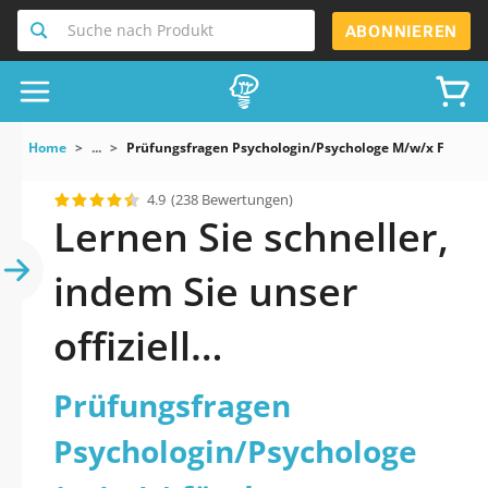
Suche nach Produkt
ABONNIEREN
Home
...
Prüfungsfragen Psychologin/Psychologe M/w/x Für Den
4.9
(238 Bewertungen)
Lernen Sie schneller,
indem Sie unser
offiziell
aktualisiertes
Prüfungsfragen
Prüfungsfragen
Psychologin/Psychologe