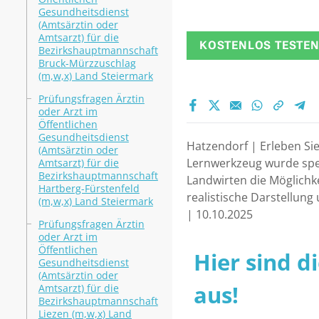
Gesundheitsdienst
(Amtsärztin oder
Amtsarzt) für die
KOSTENLOS TESTE
Bezirkshauptmannschaft
Bruck-Mürzzuschlag
(m,w,x) Land Steiermark
Prüfungsfragen Ärztin
oder Arzt im
Öffentlichen
Gesundheitsdienst
Hatzendorf | Erleben Sie
(Amtsärztin oder
Lernwerkzeug wurde spez
Amtsarzt) für die
Bezirkshauptmannschaft
Landwirten die Möglichke
Hartberg-Fürstenfeld
realistische Darstellun
(m,w,x) Land Steiermark
| 10.10.2025
Prüfungsfragen Ärztin
oder Arzt im
Öffentlichen
Hier sind d
Gesundheitsdienst
(Amtsärztin oder
aus!
Amtsarzt) für die
Bezirkshauptmannschaft
Liezen (m,w,x) Land