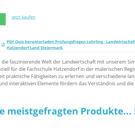
Jetzt kaufen
N
PDF Quiz herunterladen Prüfungsfragen Lehrling - Landwirtschaft
Hatzendorf Land Steiermark
 die faszinierende Welt der Landwirtschaft mit unserem Sim
iell für die Fachschule Hatzendorf in der malerischen Regi
it praktische Fähigkeiten zu erlernen und verschiedene lan
g und interaktiven Elemente fördern das Verständnis und di
ie meistgefragten Produkte... P