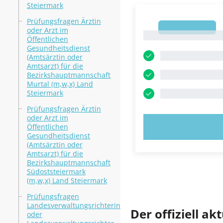
Steiermark
Prüfungsfragen Ärztin
1
oder Arzt im
1
Öffentlichen
Gesundheitsdienst
(Amtsärztin oder
Amtsarzt) für die
Bezirkshauptmannschaft
Murtal (m,w,x) Land
Steiermark
Prüfungsfragen Ärztin
oder Arzt im
JETZT AUSPR
Öffentlichen
Gesundheitsdienst
(Amtsärztin oder
Amtsarzt) für die
Bezirkshauptmannschaft
Südoststeiermark
(m,w,x) Land Steiermark
Prüfungsfragen
Landesverwaltungsrichterin
Der offiziell a
oder