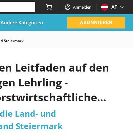
AT
Anmelden
Andere Kategorien
ABONNIEREN
nd Steiermark
ven Leitfaden auf den
gen Lehrling -
orstwirtschaftliche
rmark Übungstest 2026
 die Land- und
Land Steiermark