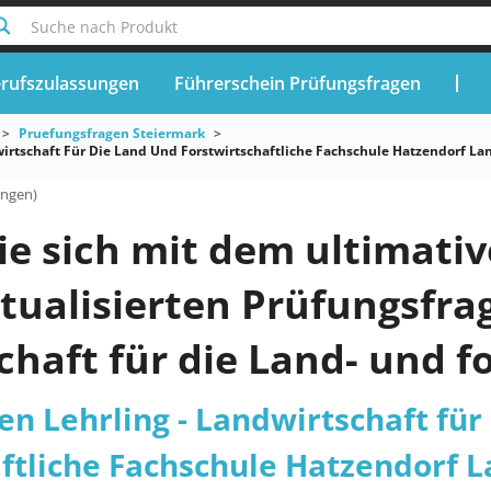
Suche nach Produkt
rufszulassungen
Führerschein Prüfungsfragen
Pruefungsfragen Steiermark
irtschaft Für Die Land Und Forstwirtschaftliche Fachschule Hatzendorf La
ungen)
ie sich mit dem ultimati
aktualisierten Prüfungsfra
haft für die Land- und f
e Hatzendorf Land Steie
n Lehrling - Landwirtschaft für
aftliche Fachschule Hatzendorf 