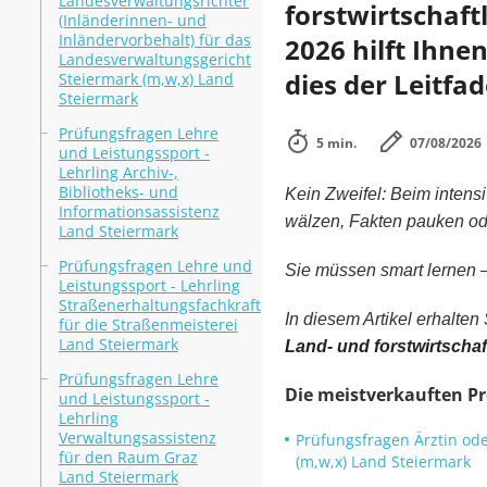
Landesverwaltungsrichter
forstwirtschaf
(Inländerinnen- und
Inländervorbehalt) für das
2026 hilft Ihne
Landesverwaltungsgericht
dies der Leitfa
Steiermark (m,w,x) Land
Steiermark
Prüfungsfragen Lehre
5 min.
07/08/2026
und Leistungssport -
Lehrling Archiv-,
Bibliotheks- und
Kein Zweifel: Beim intens
Informationsassistenz
wälzen, Fakten pauken oder
Land Steiermark
Prüfungsfragen Lehre und
Sie müssen smart lernen –
Leistungssport - Lehrling
Straßenerhaltungsfachkraft
In diesem Artikel erhalten 
für die Straßenmeisterei
Land Steiermark
Land- und forstwirtscha
Prüfungsfragen Lehre
Die meistverkauften P
und Leistungssport -
Lehrling
Verwaltungsassistenz
Prüfungsfragen Ärztin ode
für den Raum Graz
(m,w,x) Land Steiermark
Land Steiermark