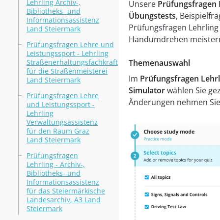
Lehrling Archiv-,
Unsere
Prüfungsfragen L
Bibliotheks- und
Übungstests
, Beispielf
Informationsassistenz
Prüfungsfragen Lehrling 
Land Steiermark
Handumdrehen meistern. 
Prüfungsfragen Lehre und
Leistungssport - Lehrling
Straßenerhaltungsfachkraft
Themenauswahl
für die Straßenmeisterei
Im
Prüfungsfragen Lehrli
Land Steiermark
Simulator
wählen Sie gez
Prüfungsfragen Lehre
Änderungen nehmen Sie 
und Leistungssport -
Lehrling
Verwaltungsassistenz
für den Raum Graz
Land Steiermark
Prüfungsfragen
Lehrling - Archiv-,
Bibliotheks- und
Informationsassistenz
für das Steiermärkische
Landesarchiv, A3 Land
Steiermark