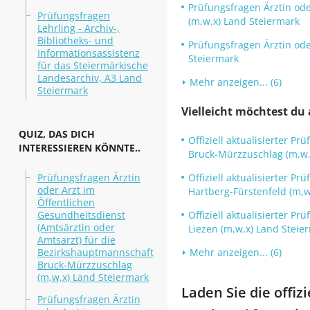
Prüfungsfragen Ärztin ode
Prüfungsfragen
(m,w,x) Land Steiermark
Lehrling - Archiv-,
Bibliotheks- und
Prüfungsfragen Ärztin ode
Informationsassistenz
Steiermark
für das Steiermärkische
Landesarchiv, A3 Land
Mehr anzeigen... (6)
Steiermark
Vielleicht möchtest du 
QUIZ, DAS DICH
Offiziell aktualisierter 
INTERESSIEREN KÖNNTE..
Bruck-Mürzzuschlag (m,w,
Prüfungsfragen Ärztin
Offiziell aktualisierter 
oder Arzt im
Hartberg-Fürstenfeld (m,w
Öffentlichen
Gesundheitsdienst
Offiziell aktualisierter 
(Amtsärztin oder
Liezen (m,w,x) Land Steie
Amtsarzt) für die
Bezirkshauptmannschaft
Mehr anzeigen... (6)
Bruck-Mürzzuschlag
(m,w,x) Land Steiermark
Laden Sie die offiz
Prüfungsfragen Ärztin