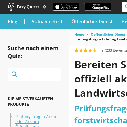
Easy Quizzz
blog
Aufnahmetest
Öffentlicher Dienst
Be
Home
Oeffentlicher Dienst
Prüfungsfragen Lehrling Landw
Suche nach einem
4.9
(233 Bewert
Quiz:
Bereiten S
offiziell 
Landwirtsc
DIE MEISTVERKAUFTEN
Fachschul
PRODUKTE
Prüfungsfrage
Prüfungsfragen Ärztin
vor
forstwirtsch
oder Arzt im
Öffentlichen