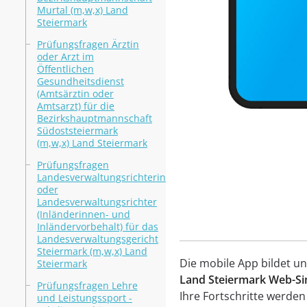
Murtal (m,w,x) Land
Steiermark
Prüfungsfragen Ärztin
oder Arzt im
Öffentlichen
Gesundheitsdienst
(Amtsärztin oder
Amtsarzt) für die
Bezirkshauptmannschaft
Südoststeiermark
(m,w,x) Land Steiermark
Prüfungsfragen
Landesverwaltungsrichterin
oder
Landesverwaltungsrichter
(Inländerinnen- und
Inländervorbehalt) für das
Landesverwaltungsgericht
Steiermark (m,w,x) Land
Die mobile App bildet u
Steiermark
Land Steiermark Web-Si
Prüfungsfragen Lehre
Ihre Fortschritte werde
und Leistungssport -