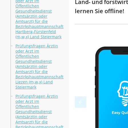
oder Arzt im
Land- und forstwir
Öffentlichen
lernen Sie offline!
Gesundheitsdienst
(Amtsärztin oder
Amtsarzt) für die
Bezirkshauptmannschaft
Hartberg-Fürstenfeld
(m,w,x) Land Steiermark
Prüfungsfragen Ärztin
oder Arzt im
Öffentlichen
Gesundheitsdienst
(Amtsärztin oder
Amtsarzt) für die
Bezirkshauptmannschaft
Liezen (m,w,x) Land
Steiermark
Prüfungsfragen Ärztin
oder Arzt im
Öffentlichen
Gesundheitsdienst
(Amtsärztin oder
Amtsarzt) für die
Bezirkshauptmannschaft