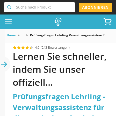
Suche nach Produkt
ABONNIEREN
Home
...
Prüfungsfragen Lehrling Verwaltungsassistenz Für Die
4.6
(243 Bewertungen)
Lernen Sie schneller,
indem Sie unser
offiziell
aktualisiertes
Prüfungsfragen Lehrling -
Prüfungsfragen
Verwaltungsassistenz für