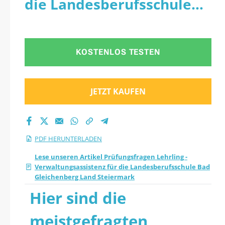
die Landesberufsschule
Lehrling -
Bad Gleichenberg Land
Verwaltungsassisten
Steiermark - PDF
KOSTENLOS TESTEN
z für die
Landesberufsschule
JETZT KAUFEN
Bad Gleichenberg
Land Steiermark
PDF HERUNTERLADEN
2026 PDF
Lese unseren Artikel Prüfungsfragen Lehrling -
Verwaltungsassistenz für die Landesberufsschule Bad
Gleichenberg Land Steiermark
herunterladen
Hier sind die
meistgefragten