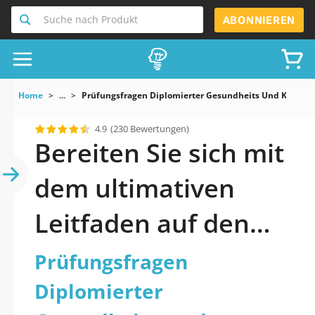
Suche nach Produkt
ABONNIEREN
Home
...
Prüfungsfragen Diplomierter Gesundheits Und Krankenp
4.9
(230 Bewertungen)
Bereiten Sie sich mit
dem ultimativen
Leitfaden auf den
offiziell
Prüfungsfragen
aktualisierten
Diplomierter