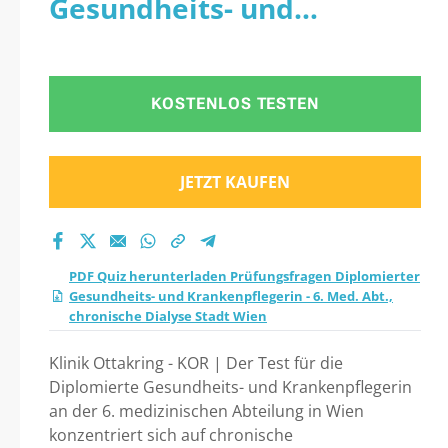
Gesundheits- und
Prüfungsfragen
Krankenpflegerin - 6. Med.
Diplomierter
Abt., chronische Dialyse
KOSTENLOS TESTEN
Gesundheits- und
Stadt Wien
Krankenpflegerin - 6.
JETZT KAUFEN
Med. Abt.,
chronische Dialyse
PDF Quiz herunterladen Prüfungsfragen Diplomierter
Gesundheits- und Krankenpflegerin - 6. Med. Abt.,
Stadt Wien
chronische Dialyse Stadt Wien
Übungstest 2026 vor
Klinik Ottakring - KOR | Der Test für die
Diplomierte Gesundheits- und Krankenpflegerin
an der 6. medizinischen Abteilung in Wien
konzentriert sich auf chronische