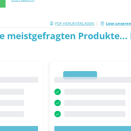
N
|
PDF HERUNTERLADEN
Lese unseren
ie meistgefragten Produkte... P
1
1