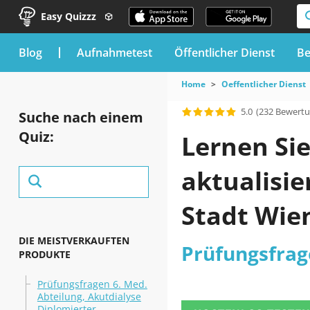
Easy Quizzz
blog
Aufnahmetest
Öffentlicher Dienst
Be
Home
Oeffentlicher Dienst
5.0
(232 Bewert
Suche nach einem
Quiz:
Lernen Sie
aktualisie
Stadt Wie
DIE MEISTVERKAUFTEN
Prüfungsfrag
PRODUKTE
Prüfungsfragen 6. Med.
Abteilung, Akutdialyse
Diplomierter