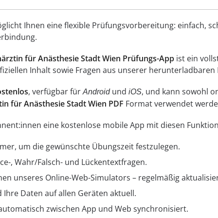
icht Ihnen eine flexible Prüfungsvorbereitung: einfach, sc
erbindung.
ärztin für Anästhesie Stadt Wien Prüfungs-App
ist ein voll
iziellen Inhalt sowie Fragen aus unserer herunterladbaren 
ostenlos
, verfügbar für
und
, und kann sowohl o
Android
iOS
in für Anästhesie Stadt Wien PDF
Format verwendet werde
nent:innen eine kostenlose mobile App mit diesen Funktio
Timer, um die gewünschte Übungszeit festzulegen.
ice-, Wahr/Falsch- und Lückentextfragen.
nen unseres Online-Web-Simulators – regelmäßig aktualisier
 Ihre Daten auf allen Geräten aktuell.
 automatisch zwischen App und Web synchronisiert.