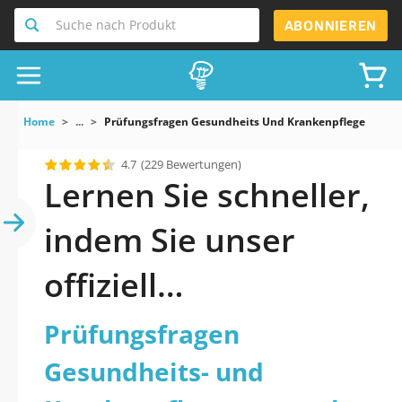
Suche nach Produkt
ABONNIEREN
Home
...
Prüfungsfragen Gesundheits Und Krankenpflegeperson
4.7
(229 Bewertungen)
Lernen Sie schneller,
indem Sie unser
offiziell
aktualisiertes
Prüfungsfragen
Prüfungsfragen
Gesundheits- und